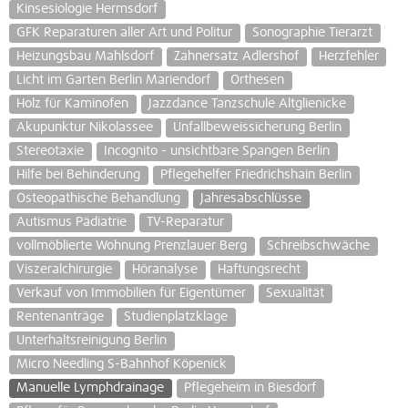
Kinsesiologie Hermsdorf
GFK Reparaturen aller Art und Politur
Sonographie Tierarzt
Heizungsbau Mahlsdorf
Zahnersatz Adlershof
Herzfehler
Licht im Garten Berlin Mariendorf
Orthesen
Holz für Kaminofen
Jazzdance Tanzschule Altglienicke
Akupunktur Nikolassee
Unfallbeweissicherung Berlin
Stereotaxie
Incognito - unsichtbare Spangen Berlin
Hilfe bei Behinderung
Pflegehelfer Friedrichshain Berlin
Osteopathische Behandlung
Jahresabschlüsse
Autismus Pädiatrie
TV-Reparatur
vollmöblierte Wohnung Prenzlauer Berg
Schreibschwäche
Viszeralchirurgie
Höranalyse
Haftungsrecht
Verkauf von Immobilien für Eigentümer
Sexualität
Rentenanträge
Studienplatzklage
Unterhaltsreinigung Berlin
Micro Needling S-Bahnhof Köpenick
Manuelle Lymphdrainage
Pflegeheim in Biesdorf