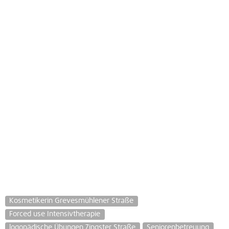
Kosmetikerin Grevesmühlener Straße
Forced use Intensivtherapie
logopädische Übungen Zingster Straße
Seniorenbetreuung