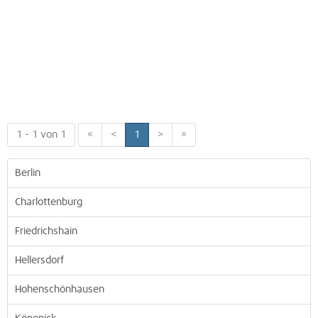
1 - 1 von 1
«
<
1
>
»
Berlin
Charlottenburg
Friedrichshain
Hellersdorf
Hohenschönhausen