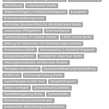
Versetzung
Laborbedarf Berlin
Mietwohnungen in Hohenschönhausen
Kanapees
Erwerbsminderungsrente
betreutes Einzelwohnen für Alkoholkranke Berlin
stationäres Pflegeheim
Bremsendienst
Zahnarztpraxis im Cladow-Center
CEREC Krone Berlin
Bildung für Menschen mit Behinderungen Moabit
Praxisservice Berlin
Mesoporation S-Bahnhof Köpenick
Hörgerätebatterien
Steildächer Malchow Berlin
Heizungsinstallateur Lichtenrade-Rudow
Verlegen von Laminat
Hyposensibilisierungsbehandlung
Grillfische
Existenzgründung Berlin
Lasertherapie Grüner Star
Neujahrskonzert
Dielen verlegen
Zimmermannsarbeiten
Möbelleinlagerung Berlin
Speicherofen
Rentenberatung Steuerberater
preiswertes Bestattungsunternehmen