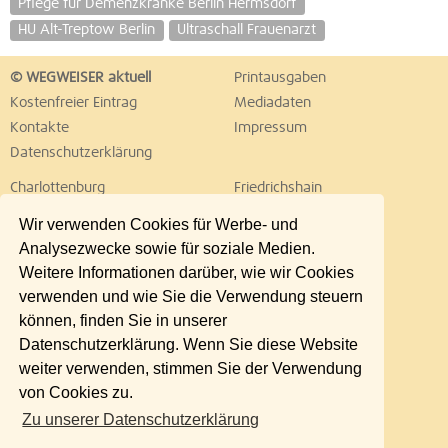
Pflege für Demenzkranke Berlin Hermsdorf
HU Alt-Treptow Berlin
Ultraschall Frauenarzt
© WEGWEISER aktuell
Printausgaben
Kostenfreier Eintrag
Mediadaten
Kontakte
Impressum
Datenschutzerklärung
Charlottenburg
Friedrichshain
Hellersdorf
Hohenschönhausen
Wir verwenden Cookies für Werbe- und
Köpenick
Kreuzberg
Analysezwecke sowie für soziale Medien.
Lichtenberg
Marzahn
Weitere Informationen darüber, wie wir Cookies
Mitte
Neukölln
verwenden und wie Sie die Verwendung steuern
Pankow
Prenzlauer Berg
können, finden Sie in unserer
Reinickendorf
Schöneberg
Datenschutzerklärung. Wenn Sie diese Website
Spandau
Steglitz
weiter verwenden, stimmen Sie der Verwendung
Tempelhof
Tiergarten
von Cookies zu.
Treptow
Umland Ost
Zu unserer Datenschutzerklärung
Wedding
Weißensee