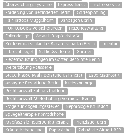
Überwachungssysteme
Expressdienst
Tischlerservice
Förderung von Behinderten Berlin
Gartenplanung
Hair Tattoos Müggelheim
Bandagen Berlin
HUK-COBURG Versicherungen
Heizungswartung
Foliendesign
Anwalt Dörpfeldstraße
Kostenvoranschlag bei Bagatellschäden Berlin
Innentür
Erbrecht Tegel
Schließsysteme
Gärtner
Fledermausführungen im Garten der Sinne Berlin
Weiterbildung Patisserie
Steuerklassenwahl Beratung Karlshorst
Labordiagnostik
anonyme Bestattung Berlin
Krebsvorsorge
Rechtsanwalt Zahnarzthaftung
Rechtsanwalt Mieterhöhung Vermieter Berlin
Frage zur Abgeltungssteuer
Nephrologie Kaulsdorf
Spuegeltherapie Konradshöhe
MyofaszialeTriggerpunkttherapie
Prenzlauer Berg
Kräuterbehandlung
Pappdächer
Zahnärzte Airport BER