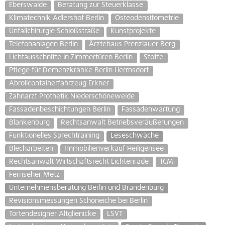
Eberswalde
Beratung zur Steuerklasse
Klimatechnik Adlershof Berlin
Osteodensitometrie
Unfallchirurgie Schloßstraße
Kunstprojekte
Telefonanlagen Berlin
Ärztehaus Prenzlauer Berg
Lichtausschnitte in Zimmertüren Berlin
Stoffe
Pflege für Demenzkranke Berlin Hermsdorf
Abrollcontainerfahrzeug Erkner
Zahnarzt Prothetik Niederschöneweide
Fassadenbeschichtungen Berlin
Fassadenwartung
Blankenburg
Rechtsanwalt Betriebsveräußerungen
Funktionelles Sprechtraining
Leseschwäche
Blecharbeiten
Immobilienverkauf Heiligensee
Rechtsanwalt Wirtschaftsrecht Lichtenrade
TCM
Fernseher Metz
Unternehmensberatung Berlin und Brandenburg
Revisionsmessungen Schöneiche bei Berlin
Tortendesigner Altglienicke
LSVT