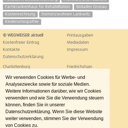
Fachkrankenhaus für Rehabilitation
Bioladen Grünau
Kostenrechnung
Demenzwohnen Lankwitz
Kinderosteopathie
© WEGWEISER aktuell
Printausgaben
Kostenfreier Eintrag
Mediadaten
Kontakte
Impressum
Datenschutzerklärung
Charlottenburg
Friedrichshain
Hellersdorf
Hohenschönhausen
Wir verwenden Cookies für Werbe- und
Köpenick
Kreuzberg
Analysezwecke sowie für soziale Medien.
Lichtenberg
Marzahn
Weitere Informationen darüber, wie wir Cookies
Mitte
Neukölln
verwenden und wie Sie die Verwendung steuern
Pankow
Prenzlauer Berg
können, finden Sie in unserer
Reinickendorf
Schöneberg
Datenschutzerklärung. Wenn Sie diese Website
Spandau
Steglitz
weiter verwenden, stimmen Sie der Verwendung
Tempelhof
Tiergarten
von Cookies zu.