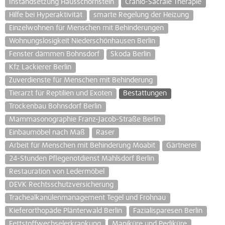
Instandsetzung Hausschornstein
Cranio-Sacrale Therapie
Hilfe bei Hyperaktivität
smarte Regelung der Heizung
Einzelwohnen für Menschen mit Behinderungen
Wohnungslosigkeit Niederschönhausen Berlin
Fenster dämmen Bohnsdorf
Skoda Berlin
Kfz Lackierer Berlin
Zuverdienste für Menschen mit Behinderung
Tierarzt für Reptilien und Exoten
Bestattungen
Trockenbau Bohnsdorf Berlin
Mammasonographie Franz-Jacob-Straße Berlin
Einbaumöbel nach Maß
Raser
Arbeit für Menschen mit Behinderung Moabit
Gärtnerei
24-Stunden Pflegenotdienst Mahlsdorf Berlin
Restauration von Ledermöbel
DEVK Rechtsschutzversicherung
Trachealkanülenmanagement Tegel und Frohnau
Kieferorthopäde Plänterwald Berlin
Fazialisparesen Berlin
Fettstoffwechselerkrankung
Maniküre und Pediküre