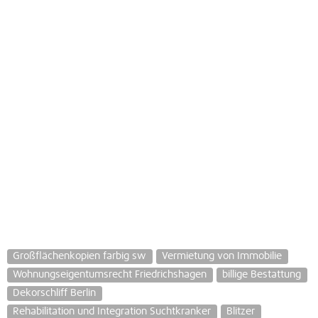
Großflächenkopien farbig sw
Vermietung von Immobilie
Wohnungseigentumsrecht Friedrichshagen
billige Bestattung
Dekorschliff Berlin
Rehabilitation und Integration Suchtkranker
Blitzer