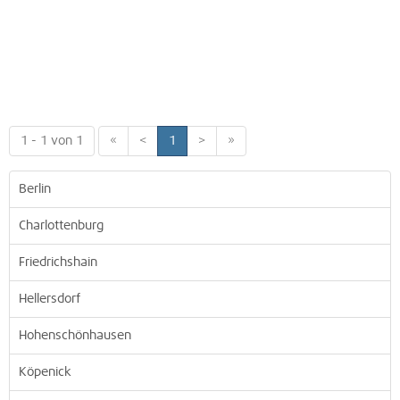
1 - 1 von 1
«
<
1
>
»
Berlin
Charlottenburg
Friedrichshain
Hellersdorf
Hohenschönhausen
Köpenick