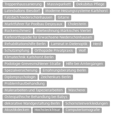
Treppenhaussanierung
Massivparkett
Dekubitus Pflege
Latexballons Biesdorf
Moderne Heizungssysteme Karlshorst
Falzdach Niederschönhausen
Gitarre
Marktführer für Poolbau Desjoyaux
Cholesterin
Rückenschmerz
Mietwohnung Märkisches Viertel
Kieferorthopädie für Erwachsene Niederschönhausen
Rehabilitationshilfe Berlin
Laminat in Dielenoptik
Herd
Schutzimpfung
Orthopädie Privatpraxis
Wolf
Klimatechnik Karlshorst Berlin
Podologie Grevesmühlener Straße
Hilfe bei Ämtergängen
Spezialversicherung
Ernährungsberatung Berlin
Diplompsychologin
Zeichenkurs Berlin
Problemhautbehandlung
Malerarbeiten und Tapezierarbeiten
Wäscherei
Osteopathische Behandlung bei Babys
dekorative Wandgestaltung Berlin
Schornsteinverkleidungen
Akustikdecken
Hochsteckfrisur
Computertomografie