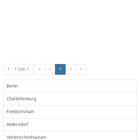
1 - 1 von 1
«
<
1
>
»
Berlin
Charlottenburg
Friedrichshain
Hellersdorf
Hohenschönhausen