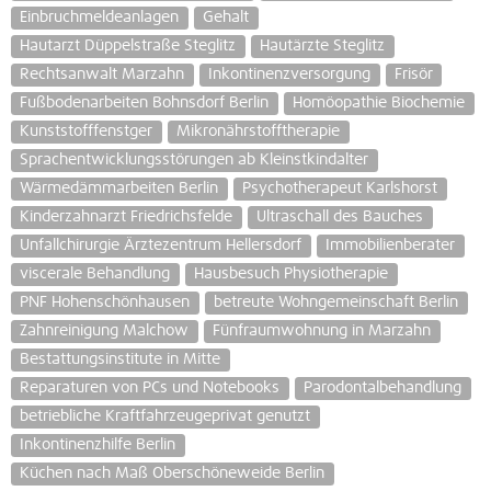
Einbruchmeldeanlagen
Gehalt
Hautarzt Düppelstraße Steglitz
Hautärzte Steglitz
Rechtsanwalt Marzahn
Inkontinenzversorgung
Frisör
Fußbodenarbeiten Bohnsdorf Berlin
Homöopathie Biochemie
Kunststofffenstger
Mikronährstofftherapie
Sprachentwicklungsstörungen ab Kleinstkindalter
Wärmedämmarbeiten Berlin
Psychotherapeut Karlshorst
Kinderzahnarzt Friedrichsfelde
Ultraschall des Bauches
Unfallchirurgie Ärztezentrum Hellersdorf
Immobilienberater
viscerale Behandlung
Hausbesuch Physiotherapie
PNF Hohenschönhausen
betreute Wohngemeinschaft Berlin
Zahnreinigung Malchow
Fünfraumwohnung in Marzahn
Bestattungsinstitute in Mitte
Reparaturen von PCs und Notebooks
Parodontalbehandlung
betriebliche Kraftfahrzeugeprivat genutzt
Inkontinenzhilfe Berlin
Küchen nach Maß Oberschöneweide Berlin