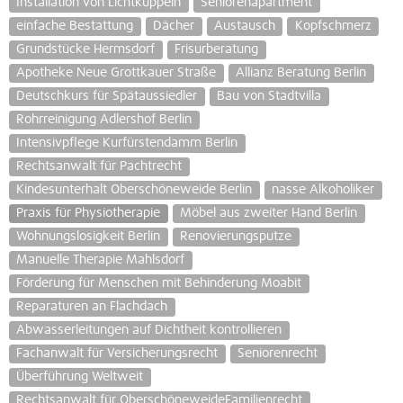
Installation von Lichtkuppeln
Seniorenapartment
einfache Bestattung
Dächer
Austausch
Kopfschmerz
Grundstücke Hermsdorf
Frisurberatung
Apotheke Neue Grottkauer Straße
Allianz Beratung Berlin
Deutschkurs für Spätaussiedler
Bau von Stadtvilla
Rohrreinigung Adlershof Berlin
Intensivpflege Kurfürstendamm Berlin
Rechtsanwalt für Pachtrecht
Kindesunterhalt Oberschöneweide Berlin
nasse Alkoholiker
Praxis für Physiotherapie
Möbel aus zweiter Hand Berlin
Wohnungslosigkeit Berlin
Renovierungsputze
Manuelle Therapie Mahlsdorf
Förderung für Menschen mit Behinderung Moabit
Reparaturen an Flachdach
Abwasserleitungen auf Dichtheit kontrollieren
Fachanwalt für Versicherungsrecht
Seniorenrecht
Überführung Weltweit
Rechtsanwalt für OberschöneweideFamilienrecht