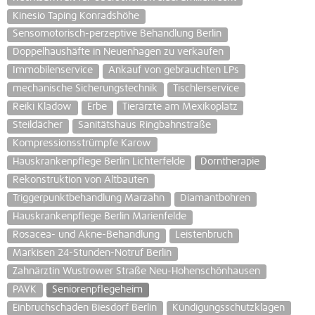
Kinesio Taping Konradshöhe
Sensomotorisch-perzeptive Behandlung Berlin
Doppelhaushäfte in Neuenhagen zu verkaufen
Immobilenservice
Ankauf von gebrauchten LPs
mechanische Sicherungstechnik
Tischlerservice
Reiki Kladow
Erbe
Tierärzte am Mexikoplatz
Steildächer
Sanitätshaus Ringbahnstraße
Kompressionsstrümpfe Karow
Hauskrankenpflege Berlin Lichterfelde
Dorntherapie
Rekonstruktion von Altbauten
Triggerpunktbehandlung Marzahn
Diamantbohren
Hauskrankenpflege Berlin Marienfelde
Rosacea- und Akne-Behandlung
Leistenbruch
Markisen 24-Stunden-Notruf Berlin
Zahnärztin Wustrower Straße Neu-Hohenschönhausen
PAVK
Seniorenpflegeheim
Einbruchschaden Biesdorf Berlin
Kündigungsschutzklagen