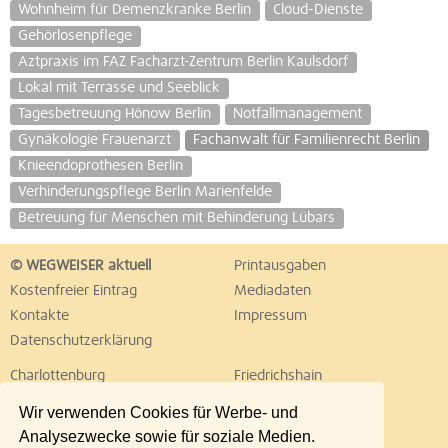
Wohnheim für Demenzkranke Berlin
Cloud-Dienste
Gehörlosenpflege
Aztpraxis im FAZ Facharzt-Zentrum Berlin Kaulsdorf
Lokal mit Terrasse und Seeblick
Tagesbetreuung Hönow Berlin
Notfallmanagement
Gynäkologie Frauenarzt
Fachanwalt für Familienrecht Berlin
Knieendoprothesen Berlin
Verhinderungspflege Berlin Marienfelde
Betreuung für Menschen mit Behinderung Lübars
© WEGWEISER aktuell
Printausgaben
Kostenfreier Eintrag
Mediadaten
Kontakte
Impressum
Datenschutzerklärung
Charlottenburg
Friedrichshain
Hellersdorf
Hohenschönhausen
Wir verwenden Cookies für Werbe- und
Köpenick
Kreuzberg
Analysezwecke sowie für soziale Medien.