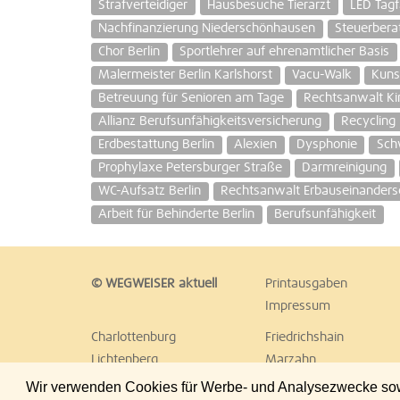
Strafverteidiger
Hausbesuche Tierarzt
LED Tagf
Nachfinanzierung Niederschönhausen
Steuerberat
Chor Berlin
Sportlehrer auf ehrenamtlicher Basis
Malermeister Berlin Karlshorst
Vacu-Walk
Kuns
Betreuung für Senioren am Tage
Rechtsanwalt Kin
Allianz Berufsunfähigkeitsversicherung
Recycling
Erdbestattung Berlin
Alexien
Dysphonie
Sch
Prophylaxe Petersburger Straße
Darmreinigung
WC-Aufsatz Berlin
Rechtsanwalt Erbauseinanders
Arbeit für Behinderte Berlin
Berufsunfähigkeit
© WEGWEISER aktuell
Printausgaben
Impressum
Charlottenburg
Friedrichshain
Lichtenberg
Marzahn
Reinickendorf
Schöneberg
Wir verwenden Cookies für Werbe- und Analysezwecke sowie