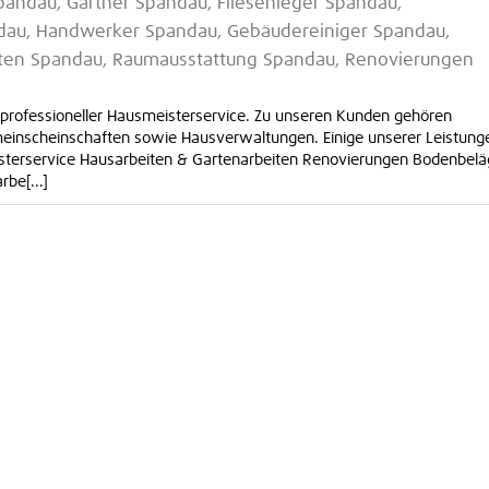
pandau, Gärtner Spandau, Fliesenleger Spandau,
dau, Handwerker Spandau, Gebäudereiniger Spandau,
ten Spandau, Raumausstattung Spandau, Renovierungen
n professioneller Hausmeisterservice. Zu unseren Kunden gehören
einscheinschaften sowie Hausverwaltungen. Einige unserer Leistunge
sterservice Hausarbeiten & Gartenarbeiten Renovierungen Bodenbel
be[...]