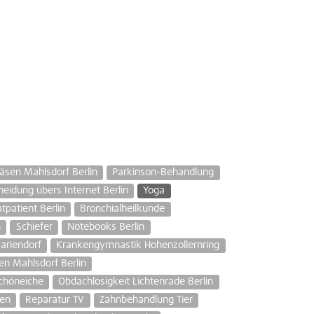
äsen Mahlsdorf Berlin
Parkinson-Behandlung
heidung übers Internet Berlin
Yoga
tpatient Berlin
Bronchialheilkunde
n
Schiefer
Notebooks Berlin
ariendorf
Krankengymnastik Hohenzollernring
n Mahlsdorf Berlin
Schöneiche
Obdachlosigkeit Lichtenrade Berlin
nen
Reparatur TV
Zahnbehandlung Tier