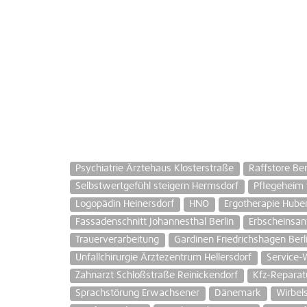
Psychiatrie Ärztehaus Klosterstraße
Raffstore B
Selbstwertgefühl steigern Hermsdorf
Pflegeheim 
Logopädin Heinersdorf
HNO
Ergotherapie Hube
Fassadenschnitt Johannesthal Berlin
Erbscheinsan
Trauerverarbeitung
Gardinen Friedrichshagen Berl
Unfallchirurgie Ärztezentrum Hellersdorf
Service
Zahnarzt Schloßstraße Reinickendorf
Kfz-Reparat
Sprachstörung Erwachsener
Dänemark
Wirbels