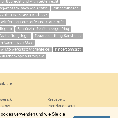
für Baurecht und Architektenrecht
ngymnastik nach Mc Kenzie
Zahnprothesen
ähler Französisch Buchholz
Belieferung Heizstoffe und Kraftstoffe
flegern
Zahnärztin Senftenberger Ring
Arzthaftung Tegel
Feuerbestattung Karlshorst
leittüren nach Maß
W Kfz-Werkstatt Marienfelde
Kinderzahnarzt
ßflächenkopien farbig sw
ontakte
öpenick
Kreuzberg
ankow
Prenzlauer Berg
empelhof
Tiergarten
 Cookies verwenden und wie Sie die