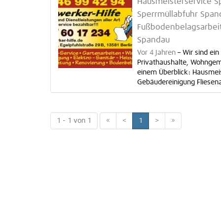
Hausmeisterservice S
Sperrmüllabfuhr Span
Fußbodenbelagsarbei
Spandau
Vor 4 Jahren
–
Wir sind ei
Privathaushalte, Wohngem
einem Überblick: Hausmei
Gebäudereinigung Fliesenar
1 - 1 von 1
«
<
1
>
»