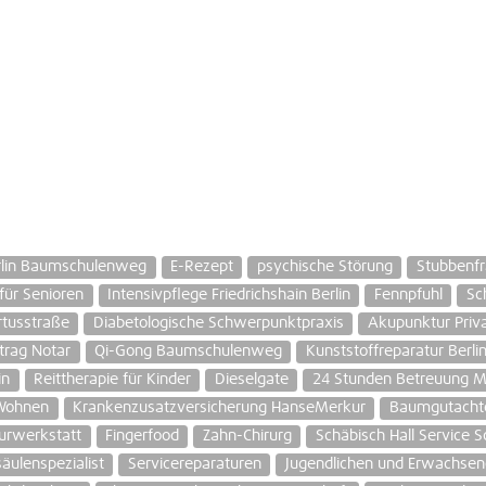
erlin Baumschulenweg
E-Rezept
psychische Störung
Stubbenfr
für Senioren
Intensivpflege Friedrichshain Berlin
Fennpfuhl
Sc
rtusstraße
Diabetologische Schwerpunktpraxis
Akupunktur Priva
trag Notar
Qi-Gong Baumschulenweg
Kunststoffreparatur Berli
in
Reittherapie für Kinder
Dieselgate
24 Stunden Betreuung M
-Wohnen
Krankenzusatzversicherung HanseMerkur
Baumgutachte
urwerkstatt
Fingerfood
Zahn-Chirurg
Schäbisch Hall Service 
äulenspezialist
Servicereparaturen
Jugendlichen und Erwachse