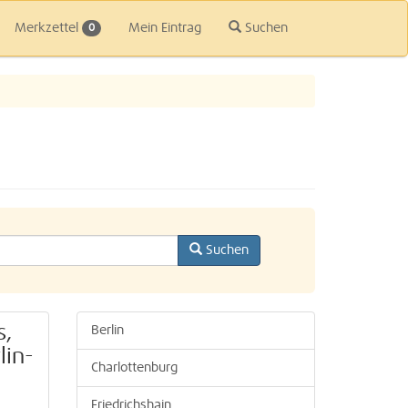
Merkzettel
Mein Eintrag
Suchen
0
Suchen
s,
Berlin
lin-
Charlottenburg
Friedrichshain