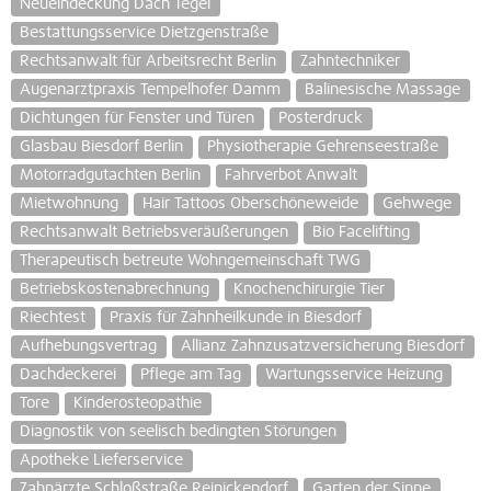
Neueindeckung Dach Tegel
Bestattungsservice Dietzgenstraße
Rechtsanwalt für Arbeitsrecht Berlin
Zahntechniker
Augenarztpraxis Tempelhofer Damm
Balinesische Massage
Dichtungen für Fenster und Türen
Posterdruck
Glasbau Biesdorf Berlin
Physiotherapie Gehrenseestraße
Motorradgutachten Berlin
Fahrverbot Anwalt
Mietwohnung
Hair Tattoos Oberschöneweide
Gehwege
Rechtsanwalt Betriebsveräußerungen
Bio Facelifting
Therapeutisch betreute Wohngemeinschaft TWG
Betriebskostenabrechnung
Knochenchirurgie Tier
Riechtest
Praxis für Zahnheilkunde in Biesdorf
Aufhebungsvertrag
Allianz Zahnzusatzversicherung Biesdorf
Dachdeckerei
Pflege am Tag
Wartungsservice Heizung
Tore
Kinderosteopathie
Diagnostik von seelisch bedingten Störungen
Apotheke Lieferservice
Zahnärzte Schloßstraße Reinickendorf
Garten der Sinne