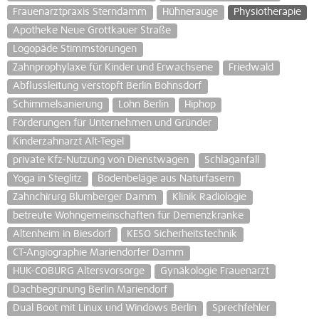
Frauenarztpraxis Sterndamm
Hühnerauge
Physiotherapie
Apotheke Neue Grottkauer Straße
Logopäde Stimmstörungen
Zahnprophylaxe für Kinder und Erwachsene
Friedwald
Abflussleitung verstopft Berlin Bohnsdorf
Schimmelsanierung
Lohn Berlin
Hiphop
Förderungen für Unternehmen und Gründer
Kinderzahnarzt Alt-Tegel
private Kfz-Nutzung von Dienstwagen
Schlaganfall
Yoga in Steglitz
Bodenbeläge aus Naturfasern
Zahnchirurg Blumberger Damm
Klinik Radiologie
betreute Wohngemeinschaften für Demenzkranke
Altenheim in Biesdorf
KESO Sicherheitstechnik
CT-Angiographie Mariendorfer Damm
HUK-COBURG Altersvorsorge
Gynäkologie Frauenarzt
Dachbegrünung Berlin Mariendorf
Dual Boot mit Linux und Windows Berlin
Sprechfehler