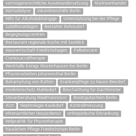
vermögensrechtliche Auseinandersetzung
Markisenhandel
Hämodialyse
Inkontinenzhilfe Berlin
Hilfe für Alkoholabhängige
Unterstützung bei der Pflege
Satelitenanlagen
Bestatter Bohnsdorf
Begegnungszentren
Restaurant regionale Küche mit Seeblick
Hauswirtschaft Friedrichshagen
Palliativcare
Craniosacraltherapie
Werkhalle Königs Wusterhausen bei Berlin
Pflasterarbeiten Johannesthal Berlin
Bekämpfung von Ratten
Krankenpflege zu Hause Biesdorf
Insektenschutz Mahlsdorf
Beschatttung für Dachfenster
Steuerberatung Waidmannslust
Bootsgutachten Berlin
Arzt
Nephrologie Kaulsdorf
Kontrollmessung
ehrenamtlicher Hospizdienst
orthopädische Erkrankung
Heilpraktik für Physiotherapie
häuslichen Pflege Friedrichshain Berlin