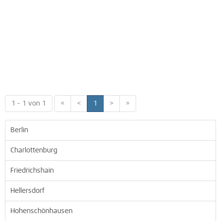
1 - 1 von 1
«
<
1
>
»
Berlin
Charlottenburg
Friedrichshain
Hellersdorf
Hohenschönhausen