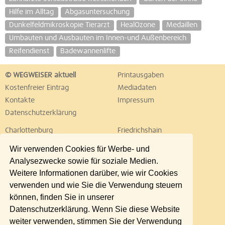
Hilfe im Alltag
Abgasuntersuchung
Dunkelfeldmikroskopie Tierarzt
HealOzone
Medaillen
Umbauten und Ausbauten im Innen-und Außenbereich
Reifendienst
Badewannenlifte
© WEGWEISER aktuell
Printausgaben
Kostenfreier Eintrag
Mediadaten
Kontakte
Impressum
Datenschutzerklärung
Charlottenburg
Friedrichshain
Hellersdorf
Hohenschönhausen
Wir verwenden Cookies für Werbe- und
Köpenick
Kreuzberg
Analysezwecke sowie für soziale Medien.
Lichtenberg
Marzahn
Weitere Informationen darüber, wie wir Cookies
Mitte
Neukölln
verwenden und wie Sie die Verwendung steuern
Pankow
Prenzlauer Berg
können, finden Sie in unserer
Reinickendorf
Schöneberg
Datenschutzerklärung. Wenn Sie diese Website
Spandau
Steglitz
weiter verwenden, stimmen Sie der Verwendung