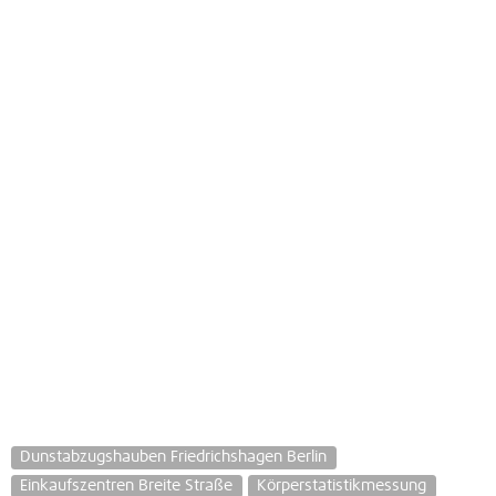
Dunstabzugshauben Friedrichshagen Berlin
Einkaufszentren Breite Straße
Körperstatistikmessung