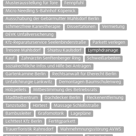
Musterausstellung für Tore
Fennpfuhl
Micro Needling S-Bahnhof Köpenick
Ausschabung der Gebärmutter Mahlsdorf Berlin
schmerzfreie Kariestherapie
Dissertationen
Vermietung
DEVK Unfallversicherung
Kfz-Reparaturservice Seelenbinderstraße
Parkett verlegen
Tresore Mahlsdorf
Shiatsu Kaulsdorf
Lymphdrainage
Kauf
Zahnärztin Senftenberger Ring
Schweißarbeiten
sozialrechtliche Infos und Hilfe bei Anträgen
Gartenkamine Berlin
Rechtsanwalt für Eherecht Berlin
Unfallchirurgie Lankwitz
Demontagen Baumschulenweg
Holzpellets
Mitbestimmung des Betriebsrats
Stadtteilzentrum
Dachdecker Berlin
Fleckenentfernung
Tanzstudio
Hörtest
Massage Schloßstraße
Bambusleiter
Grafomotorik
Lagepläne
Lichttest Kfz Berlin
Fertitgparkett
Trauerfloristik Rahnsdorf
Wahrnehmnungsstörung AVWS