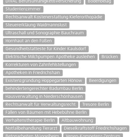
DIVAL Berufsunfähigketisversicherung
Bodenbelag
Studentenzimmer
Rechtsanwalt Kostenerstattung Kieferorthopädie
Steuererkläung Waidmannslust
Ultraschall und Sonographie Bauchraum
Hornhaut an den Füßen
Gesundheitstatteste für Kinder Kaulsdorf
Elektrische Milchpumpen Apotheke ausleihen
Brücken
Korrekturen von Zahnfehlstellungen
Apotheken in Friedrichshain
Existenzgründung Hoppegarten Hönow
Beerdigungen
behindertengerechter Badumbau Berlin
Hausverwaltung in Niederschönhausen
Rechtsanwalt für Verwaltungsrecht
Tresore Berlin
Fällen von Bäumen mit Hebebühne Berlin
Verhaltenstherapie Berlin
Altbauwohnung
Notfallbehandlung Tierarzt
Dieselkraftstoff Friedrichshagen
Betonarbeiten Müggelheim
Venen-Kompetenz-Zentrum