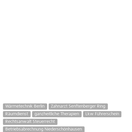
Wärmetechnik Berlin
Zahnarzt Senftenberger Ring
Räumdienst
ganzheitliche Therapien
Lkw Führerschein
Rechtsanwalt Steuerrecht
Betriebsabrechnung Niederschönhausen