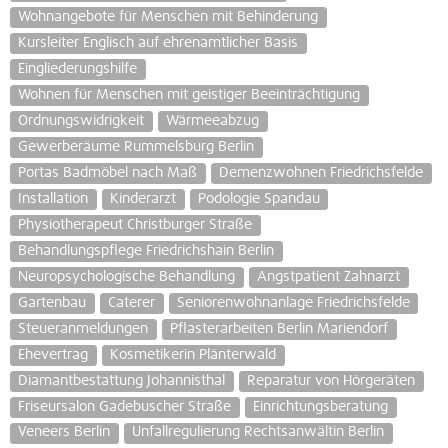
Wohnangebote für Menschen mit Behinderung
Kursleiter Englisch auf ehrenamtlicher Basis
Eingliederungshilfe
Wohnen für Menschen mit geistiger Beeinträchtigung
Ordnungswidrigkeit
Wärmeeabzug
Gewerberäume Rummelsburg Berlin
Portas Badmöbel nach Maß
Demenzwohnen Friedrichsfelde
Installation
Kinderarzt
Podologie Spandau
Physiotherapeut Christburger Straße
Behandlungspflege Friedrichshain Berlin
Neuropsychologische Behandlung
Angstpatient Zahnarzt
Gartenbau
Caterer
Seniorenwohnanlage Friedrichsfelde
Steueranmeldungen
Pflasterarbeiten Berlin Mariendorf
Ehevertrag
Kosmetikerin Plänterwald
Diamantbestattung Johannisthal
Reparatur von Hörgeräten
Friseursalon Gadebuscher Straße
Einrichtungsberatung
Veneers Berlin
Unfallregulierung Rechtsanwältin Berlin