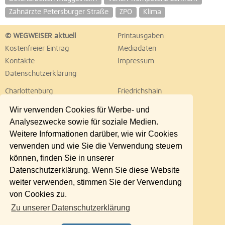
Zahnärzte Petersburger Straße
ZPO
Klima
© WEGWEISER aktuell
Printausgaben
Kostenfreier Eintrag
Mediadaten
Kontakte
Impressum
Datenschutzerklärung
Charlottenburg
Friedrichshain
Hellersdorf
Hohenschönhausen
Wir verwenden Cookies für Werbe- und
Köpenick
Kreuzberg
Analysezwecke sowie für soziale Medien.
Lichtenberg
Marzahn
Weitere Informationen darüber, wie wir Cookies
Mitte
Neukölln
verwenden und wie Sie die Verwendung steuern
Pankow
Prenzlauer Berg
können, finden Sie in unserer
Reinickendorf
Schöneberg
Datenschutzerklärung. Wenn Sie diese Website
Spandau
Steglitz
weiter verwenden, stimmen Sie der Verwendung
Tempelhof
Tiergarten
von Cookies zu.
Treptow
Umland Ost
Zu unserer Datenschutzerklärung
Wedding
Weißensee