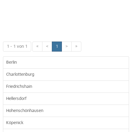
1 - 1 von 1
«
<
1
>
»
Berlin
Charlottenburg
Friedrichshain
Hellersdorf
Hohenschönhausen
Köpenick