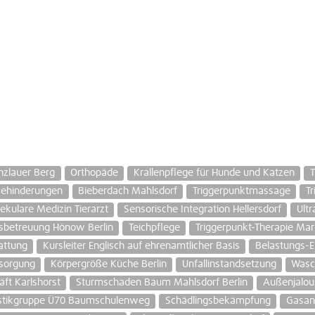
nzlauer Berg
Orthopäde
Krallenpflege für Hunde und Katzen
T
Behinderungen
Bieberdach Mahlsdorf
Triggerpunktmassage
T
ekulare Medizin Tierarzt
Sensorische Integration Hellersdorf
Ultr
sbetreuung Hönow Berlin
Teichpflege
Triggerpunkt-Therapie Mar
attung
Kursleiter Englisch auf ehrenamtlicher Basis
Belastungs-E
tsorgung
Körpergröße Küche Berlin
Unfallinstandsetzung
Wasc
äft Karlshorst
Sturmschaden Baum Mahlsdorf Berlin
Außenjalou
tikgruppe Ü70 Baumschulenweg
Schädlingsbekämpfung
Gasan