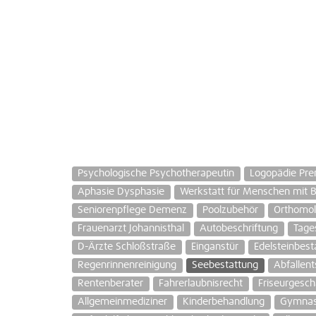
Psychologische Psychotherapeutin
Logopädie Pre
Aphasie Dysphasie
Werkstatt für Menschen mit 
Seniorenpflege Demenz
Poolzubehör
Orthomol
Frauenarzt Johannisthal
Autobeschriftung
Tage
D-Ärzte Schloßstraße
Einganstür
Edelsteinbest
Regenrinnenreinigung
Seebestattung
Abfallen
Rentenberater
Fahrerlaubnisrecht
Friseurgesch
Allgemeinmediziner
Kinderbehandlung
Gymnas