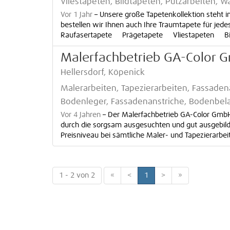
Vliestapeten, Bildtapeten, Putzarbeiten
Vor 1 Jahr
–
Unsere große Tapetenkollektion steht i
bestellen wir Ihnen auch Ihre Traumtapete für je
Raufasertapete Prägetapete Vliestapeten Bild
Malerfachbetrieb GA-Color Gm
Hellersdorf, Köpenick
Malerarbeiten, Tapezierarbeiten, Fassade
Bodenleger, Fassadenanstriche, Bodenbela
Vor 4 Jahren
–
Der Malerfachbetrieb GA-Color GmbH
durch die sorgsam ausgesuchten und gut ausgebilde
Preisniveau bei sämtliche Maler- und Tapezierarbei
1 - 2 von 2
«
<
1
>
»