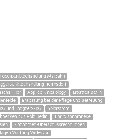
riggerpunktbehandlung Marzahn
riggerpunktbehandlung Hermsdorf
aschall Tier
Applied Kinesiology
Erbstreit Berlin
ienfelde
Entlastung bei der Pflege und Betreuung
KG und Langzeit-EKG
Solarstrom
hbecken aus Holz Berlin
Tinnitusanamnese
sien
Einnahmen-Überschussrechnungen
lagen Wartung Wittenau