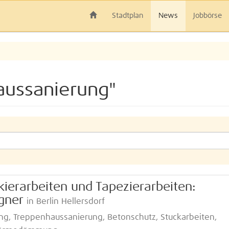
Stadtplan
News
Jobbörse
aussanierung"
kierarbeiten und Tapezierarbeiten:
gner
in Berlin Hellersdorf
g, Treppenhaussanierung, Betonschutz, Stuckarbeiten,