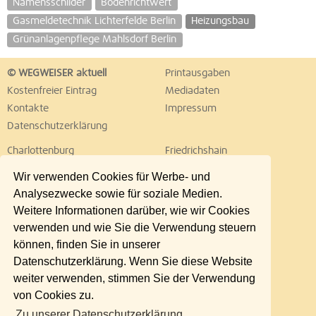
Namensschilder
Bodenrichtwert
Gasmeldetechnik Lichterfelde Berlin
Heizungsbau
Grünanlagenpflege Mahlsdorf Berlin
© WEGWEISER aktuell
Printausgaben
Kostenfreier Eintrag
Mediadaten
Kontakte
Impressum
Datenschutzerklärung
Charlottenburg
Friedrichshain
Hellersdorf
Hohenschönhausen
Wir verwenden Cookies für Werbe- und
Köpenick
Kreuzberg
Analysezwecke sowie für soziale Medien.
Lichtenberg
Marzahn
Weitere Informationen darüber, wie wir Cookies
Mitte
Neukölln
verwenden und wie Sie die Verwendung steuern
Pankow
Prenzlauer Berg
können, finden Sie in unserer
Reinickendorf
Schöneberg
Datenschutzerklärung. Wenn Sie diese Website
Spandau
Steglitz
weiter verwenden, stimmen Sie der Verwendung
Tempelhof
Tiergarten
von Cookies zu.
Treptow
Umland Ost
Zu unserer Datenschutzerklärung