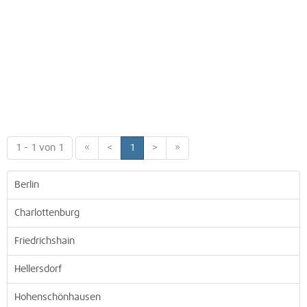
1 - 1 von 1
«
<
1
>
»
Berlin
Charlottenburg
Friedrichshain
Hellersdorf
Hohenschönhausen