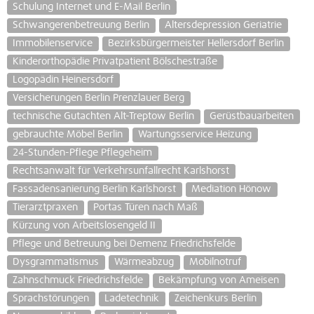
Schulung Internet und E-Mail Berlin
Schwangerenbetreuung Berlin
Altersdepression Geriatrie
Immobilenservice
Bezirksbürgermeister Hellersdorf Berlin
Kinderorthopädie Privatpatient Bölschestraße
Logopädin Heinersdorf
Versicherungen Berlin Prenzlauer Berg
technische Gutachten Alt-Treptow Berlin
Gerüstbauarbeiten
gebrauchte Möbel Berlin
Wartungsservice Heizung
24-Stunden-Pflege Pflegeheim
Rechtsanwalt für Verkehrsunfallrecht Karlshorst
Fassadensanierung Berlin Karlshorst
Mediation Hönow
Tierarztpraxen
Portas Türen nach Maß
Kürzung von Arbeitslosengeld II
Pflege und Betreuung bei Demenz Friedrichsfelde
Dysgrammatismus
Wärmeabzug
Mobilnotruf
Zahnschmuck Friedrichsfelde
Bekämpfung von Ameisen
Sprachstörungen
Ladetechnik
Zeichenkurs Berlin