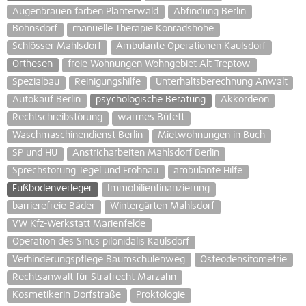
Augenbrauen färben Plänterwald
Abfindung Berlin
Bohnsdorf
manuelle Therapie Konradshöhe
Schlösser Mahlsdorf
Ambulante Operationen Kaulsdorf
Orthesen
freie Wohnungen Wohngebiet Alt-Treptow
Spezialbau
Reinigungshilfe
Unterhaltsberechnung Anwalt
Autokauf Berlin
psychologische Beratung
Akkordeon
Rechtschreibstörung
warmes Büfett
Waschmaschinendienst Berlin
Mietwohnungen in Buch
SP und HU
Anstricharbeiten Mahlsdorf Berlin
Sprechstörung Tegel und Frohnau
ambulante Hilfe
Fußbodenverleger
Immobilienfinanzierung
barrierefreie Bäder
Wintergärten Mahlsdorf
VW Kfz-Werkstatt Marienfelde
Operation des Sinus pilonidalis Kaulsdorf
Verhinderungspflege Baumschulenweg
Osteodensitometrie
Rechtsanwalt für Strafrecht Marzahn
Kosmetikerin Dorfstraße
Proktologie