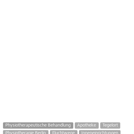
Physiotherapeutische Behandlung
Apotheke
Tegelort
Physiotherapie Berlin
Fluchtwege
Inneneinrichtungen