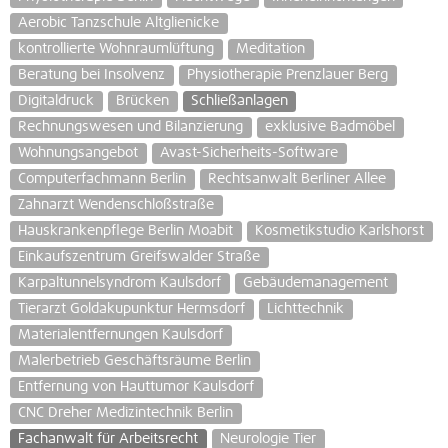
Aerobic Tanzschule Altglienicke
kontrollierte Wohnraumlüftung
Meditation
Beratung bei Insolvenz
Physiotherapie Prenzlauer Berg
Digitaldruck
Brücken
Schließanlagen
Rechnungswesen und Bilanzierung
exklusive Badmöbel
Wohnungsangebot
Avast-Sicherheits-Software
Computerfachmann Berlin
Rechtsanwalt Berliner Allee
Zahnarzt Wendenschloßstraße
Hauskrankenpflege Berlin Moabit
Kosmetikstudio Karlshorst
Einkaufszentrum Greifswalder Straße
Karpaltunnelsyndrom Kaulsdorf
Gebäudemanagement
Tierarzt Goldakupunktur Hermsdorf
Lichttechnik
Materialentfernungen Kaulsdorf
Malerbetrieb Geschäftsräume Berlin
Entfernung von Hauttumor Kaulsdorf
CNC Dreher Medizintechnik Berlin
Fachanwalt für Arbeitsrecht
Neurologie Tier