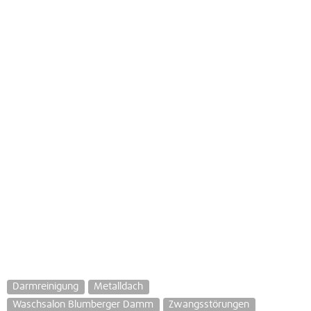
Darmreinigung
Metalldach
Waschsalon Blumberger Damm
Zwangsstörungen