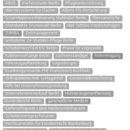
ABUS
Küchenstudio Berlin
Pflegeunterstützung
Wärmesysteme für Dächer
Allianz Kfz-Versicherung
Schamlippenverkleinerung Mahlsdorf Berlin
Fliessanstriche
Mietobjekte Grunewald Berlin
Hair Tattoos Friedrichshagen
ZUMBA
Zeitmanagement
ambulante 24-Stunden-Pflege Berlin
Scheibenwechsel Kfz Berlin
Praxis für Logopädie
Kabinenvorhänge Berlin
sachverständiger
Rohrreinigung
Fahrzeugaufbereitung
Logostempel
Krankengymnastik PNF Französisch Buchholz
Orthopädietechnik Schlaganfall
Kostenstellenrechnung
Hilfe bei Unternehmensgründung
Unternehmensverkauf Berlin
Hühneraugenentfernung
Kurierdienste Berlin
ganzheitliche Medizin
Kieferorthopäde Labor Niederschönhausen
Schilddrüsensprechstunde
Rechtsanwältin für Familienrecht Blankenburg