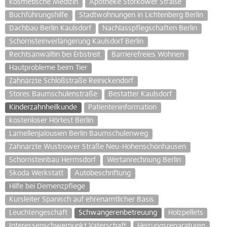
kosmetische Medizin
Apotheke Storkower Straße
Buchführungshilfe
Stadtwohnungen in Lichtenberg Berlin
Dachbau Berlin Kaulsdorf
Nachlasspflegschaften Berlin
Schornsteinverlängerung Kaulsdorf Berlin
Rechtsanwältin bei Erbstreit
Barrierefreies Wohnen
Hautprobleme beim Tier
Zahnärzte Schloßstraße Reinickendorf
Stores Baumschulenstraße
Bestatter Kaulsdorf
Kinderzahnheilkunde
Patienteninformation
kostenloser Hörtest Berlin
Lamellenjalousien Berlin Baumschulenweg
Zahnärzte Wustrower Straße Neu-Hohenschönhausen
Schornsteinbau Hermsdorf
Wertanrechnung Berlin
Skoda Werkstatt
Autobeschriftung
Hilfe bei Demenzpflege
Kursleiter Spanisch auf ehrenamtlicher Basis
Leuchtengeschäft
Schwangerenbetreuung
Holzpellets
Interessenschwerpunkt Vaterschaft
Heizungsreparaturen