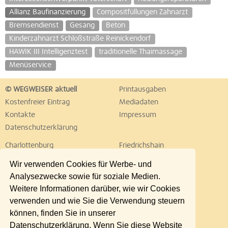
Allianz Baufinanzierung
Compositfüllungen Zahnarzt
Bremsendienst
Gesang
Beton
Kinderzahnarzt Schloßstraße Reinickendorf
HAWIK III Intelligenztest
traditionelle Thaimassage
Menüservice
© WEGWEISER aktuell
Printausgaben
Kostenfreier Eintrag
Mediadaten
Kontakte
Impressum
Datenschutzerklärung
Charlottenburg
Friedrichshain
Hellersdorf
Hohenschönhausen
Wir verwenden Cookies für Werbe- und
Köpenick
Kreuzberg
Analysezwecke sowie für soziale Medien.
Lichtenberg
Marzahn
Weitere Informationen darüber, wie wir Cookies
Mitte
Neukölln
verwenden und wie Sie die Verwendung steuern
Pankow
Prenzlauer Berg
können, finden Sie in unserer
Reinickendorf
Schöneberg
Datenschutzerklärung. Wenn Sie diese Website