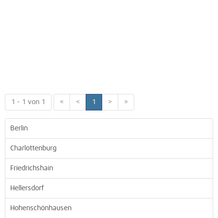
1 - 1 von 1
«
<
1
>
»
Berlin
Charlottenburg
Friedrichshain
Hellersdorf
Hohenschönhausen