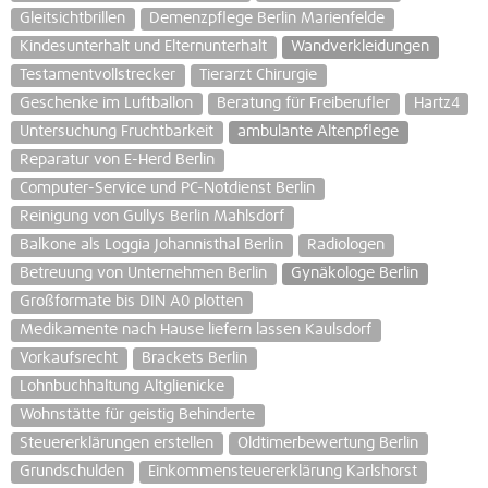
Gleitsichtbrillen
Demenzpflege Berlin Marienfelde
Kindesunterhalt und Elternunterhalt
Wandverkleidungen
Testamentvollstrecker
Tierarzt Chirurgie
Geschenke im Luftballon
Beratung für Freiberufler
Hartz4
Untersuchung Fruchtbarkeit
ambulante Altenpflege
Reparatur von E-Herd Berlin
Computer-Service und PC-Notdienst Berlin
Reinigung von Gullys Berlin Mahlsdorf
Balkone als Loggia Johannisthal Berlin
Radiologen
Betreuung von Unternehmen Berlin
Gynäkologe Berlin
Großformate bis DIN A0 plotten
Medikamente nach Hause liefern lassen Kaulsdorf
Vorkaufsrecht
Brackets Berlin
Lohnbuchhaltung Altglienicke
Wohnstätte für geistig Behinderte
Steuererklärungen erstellen
Oldtimerbewertung Berlin
Grundschulden
Einkommensteuererklärung Karlshorst