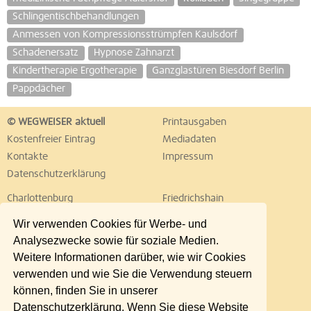
Schlingentischbehandlungen
Anmessen von Kompressionsstrümpfen Kaulsdorf
Schadenersatz
Hypnose Zahnarzt
Kindertherapie Ergotherapie
Ganzglastüren Biesdorf Berlin
Pappdächer
© WEGWEISER aktuell
Printausgaben
Kostenfreier Eintrag
Mediadaten
Kontakte
Impressum
Datenschutzerklärung
Charlottenburg
Friedrichshain
Hellersdorf
Hohenschönhausen
Wir verwenden Cookies für Werbe- und
Köpenick
Kreuzberg
Analysezwecke sowie für soziale Medien.
Lichtenberg
Marzahn
Weitere Informationen darüber, wie wir Cookies
Mitte
Neukölln
verwenden und wie Sie die Verwendung steuern
Pankow
Prenzlauer Berg
können, finden Sie in unserer
Reinickendorf
Schöneberg
Datenschutzerklärung. Wenn Sie diese Website