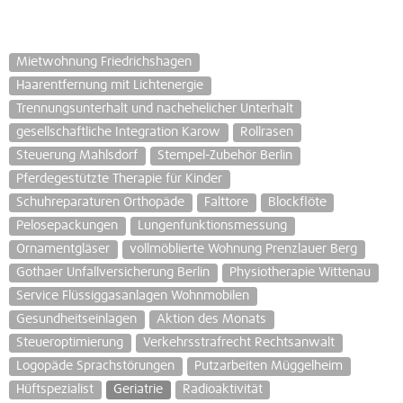
Mietwohnung Friedrichshagen
Haarentfernung mit Lichtenergie
Trennungsunterhalt und nachehelicher Unterhalt
gesellschaftliche Integration Karow
Rollrasen
Steuerung Mahlsdorf
Stempel-Zubehör Berlin
Pferdegestützte Therapie für Kinder
Schuhreparaturen Orthopäde
Falttore
Blockflöte
Pelosepackungen
Lungenfunktionsmessung
Ornamentgläser
vollmöblierte Wohnung Prenzlauer Berg
Gothaer Unfallversicherung Berlin
Physiotherapie Wittenau
Service Flüssiggasanlagen Wohnmobilen
Gesundheitseinlagen
Aktion des Monats
Steueroptimierung
Verkehrsstrafrecht Rechtsanwalt
Logopäde Sprachstörungen
Putzarbeiten Müggelheim
Hüftspezialist
Geriatrie
Radioaktivität