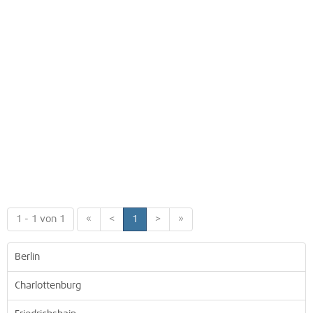
1 - 1 von 1
«
<
1
>
»
Berlin
Charlottenburg