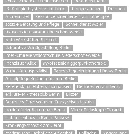
Containerhandel Friedrichshagen
Beatmungsfahrt
PC-Komplettsysteme mit Linux
Tieroperationen
Duschen
Arzneimittel
Ressourcenorientierte Traumatherapie
soziale Beratung und Pflege
Schnelldienst Maler
Hausgerätereparatur Oberschöneweide
Auto Werkstätten Biesdorf
dekorative Wandgestaltung Berlin
Interkulturelle Waldorfschule Niederschöneweide
Prenzlauer Allee
MyofaszialeTriggerpunkttherapie
Wirbelsäulenspezialist
Tagespflegeeinrichtung Hönow Berlin
Grundpflege Kurfürstendamm Berlin
Referendariat Hohenschönhausen
Behindertenfahrdienst
exklusiver Fitnessclub Berlin
Blitzer
Betreutes Einzelwohnen für psychisch Kranke
berrierefreier Badumbau Berlin
Video-Endoskopie Tierarzt
Einfamilienhaus in Berlin-Pankow
Krankengymnastik am Gerät
medizinische Fachpflege Adlershof
Rollladen
Singegruppe