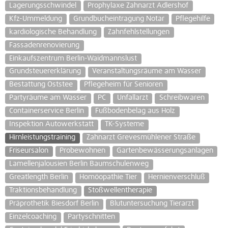
Lagerungsschwindel
Prophylaxe Zahnarzt Adlershof
Kfz-Ummeldung
Grundbucheintragung Notar
Pflegehilfe
kardiologische Behandlung
Zahnfehlstellungen
Fassadenrenovierung
Einkaufszentrum Berlin-Waidmannslust
Grundsteuererklärung
Veranstaltungsräume am Wasser
Bestattung Oststee
Pflegeheim für Senioren
Partyräume am Wasser
PC
Unfallarzt
Schreibwaren
Containerservice Berlin
Fußbodenbelag aus Holz
Inspektion Autowerkstatt
TK-Systeme
Hirnleistungstraining
Zahnarzt Grevesmühlener Straße
Friseursalon
Probewohnen
Gartenbewässerungsanlagen
Lamellenjalousien Berlin Baumschulenweg
Greatlength Berlin
Homöopathie Tier
Hernienverschluß
Traktionsbehandlung
Stoßwellentherapie
Präprothetik Biesdorf Berlin
Blutuntersuchung Tierarzt
Einzelcoaching
Partyschnitten