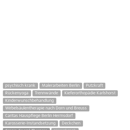
psychisch krank
Malerarbeiten Berlin
Putzkraft
Rückenyoga
Trennwände
Kieferorthopädie Karlshorst
Kinderwunschbehandlung
Wirbelsäulentherapie nach Dorn und Breuss
Caritas Hauspflege Berlin Hermsdorf
Karosserie-Instandsetzung
Deckchen