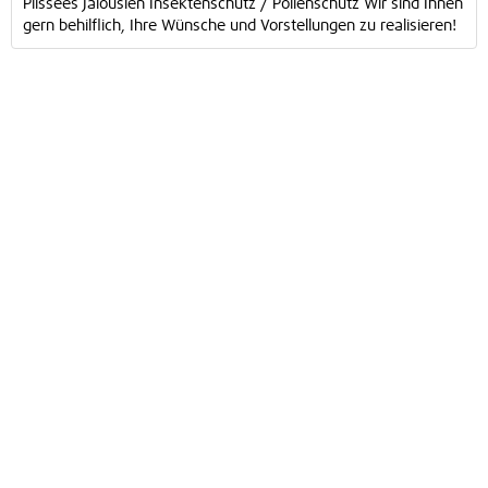
Plissees Jalousien Insektenschutz / Pollenschutz Wir sind Ihnen
gern behilflich, Ihre Wünsche und Vorstellungen zu realisieren!