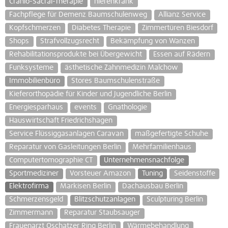
Cranio-Sacral-Therapie
nierenkrank
Fachpflege für Demenz Baumschulenweg
Allianz Service
Kopfschmerzen
Diabetes Therapie
Zimmertüren Biesdorf
Shops
Strafvollzugsrecht
Bekämpfung von Wanzen
Rehabilitationsprodukte bei Übergewicht
Essen auf Rädern
Funksysteme
ästhetische Zahnmedizin Malchow
Immobilienbüro
Stores Baumschulenstraße
Kieferorthopädie für Kinder und Jugendliche Berlin
Energiesparhaus
events
Gnathologie
Hauswirtschaft Friedrichshagen
Service Flüssiggasanlagen Caravan
maßgefertigte Schuhe
Reparatur von Gasleitungen Berlin
Mehrfamilienhaus
Computertomographie CT
Unternehmensnachfolge
Sportmediziner
Vorsteuer Amazon
Tuning
Seidenstoffe
Elektrofirma
Markisen Berlin
Dachausbau Berlin
Schmerzensgeld
Blitzschutzanlagen
Sculpturing Berlin
Zimmermann
Reparatur Staubsauger
Frauenarzt Oschatzer Ring Berlin
Wärmebehandlung