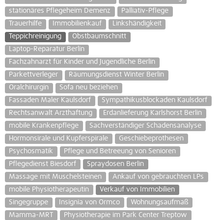
stationäres Pflegeheim Demenz
Palliativ-Pflege
Trauerhilfe
Immobilienkauf
Linkshändigkeit
Teppichreinigung
Obstbaumschnitt
Laptop-Reparatur Berlin
Fachzahnarzt für Kinder und Jugendliche Berlin
Parkettverleger
Räumungsdienst Winter Berlin
Oralchirurgin
Sofa neu beziehen
Fassaden Maler Kaulsdorf
Sympathikusblockaden Kaulsdorf
Rechtsanwalt Arzthaftung
Erdanlieferung Karlshorst Berlin
mobile Krankenpflege
Sachverständiger Schadensanalyse
Hormonsirale und Kupferspirale
Geschiebeprothesen
Psychosmatik
Pflege und Betreeung von Senioren
Pflegedienst Biesdorf
Spraydosen Berlin
Massage mit Muschelsteinen
Ankauf von gebrauchten LPs
mobile Physiotherapeutin
Verkauf von Immobilien
Singegruppe
Insignia von Ormco
Wohnungsaufmaß
Mamma-MRT
Physiotherapie im Park Center Treptow