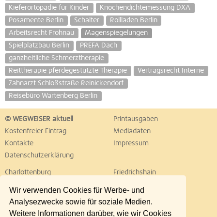
Kieferortopädie für Kinder
Knochendichtemessung DXA
Posamente Berlin
Schalter
Rollladen Berlin
Arbeitsrecht Frohnau
Magenspiegelungen
Spielplatzbau Berlin
PREFA Dach
ganzheitliche Schmerztherapie
Reittherapie pferdegestützte Therapie
Vertragsrecht Interne
Zahnarzt Schloßstraße Reinickendorf
Reisebüro Wartenberg Berlin
© WEGWEISER aktuell
Printausgaben
Kostenfreier Eintrag
Mediadaten
Kontakte
Impressum
Datenschutzerklärung
Charlottenburg
Friedrichshain
Hellersdorf
Hohenschönhausen
Wir verwenden Cookies für Werbe- und
Köpenick
Kreuzberg
Analysezwecke sowie für soziale Medien.
Lichtenberg
Marzahn
Weitere Informationen darüber, wie wir Cookies