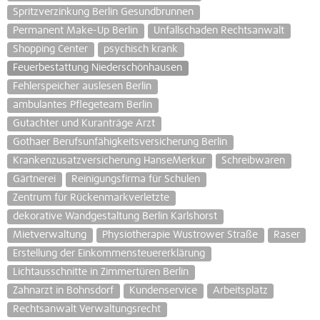
Spritzverzinkung Berlin Gesundbrunnen
Permanent Make-Up Berlin
Unfallschaden Rechtsanwalt
Shopping Center
psychisch krank
Feuerbestattung Niederschönhausen
Fehlerspeicher auslesen Berlin
ambulantes Pflegeteam Berlin
Gutachter und Kuranträge Arzt
Gothaer Berufsunfähigkeitsversicherung Berlin
Krankenzusatzversicherung HanseMerkur
Schreibwaren
Gärtnerei
Reinigungsfirma für Schulen
Zentrum für Rückenmarkverletzte
dekorative Wandgestaltung Berlin Karlshorst
Mietverwaltung
Physiotherapie Wustrower Straße
Raser
Erstellung der Einkommensteuererklärung
Lichtausschnitte in Zimmertüren Berlin
Zahnarzt in Bohnsdorf
Kundenservice
Arbeitsplatz
Rechtsanwalt Verwaltungsrecht