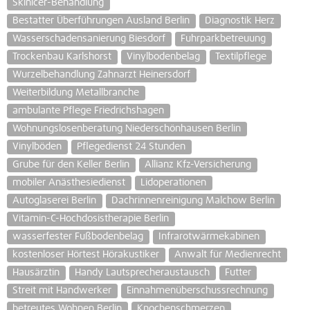
Skinicer-Behandlung
Bestatter Überführungen Ausland Berlin
Diagnostik Herz
Wasserschadensanierung Biesdorf
Fuhrparkbetreuung
Trockenbau Karlshorst
Vinylbodenbelag
Textilpflege
Wurzelbehandlung Zahnarzt Heinersdorf
Weiterbildung Metallbranche
ambulante Pflege Friedrichshagen
Wohnungslosenberatung Niederschönhausen Berlin
Vinylböden
Pflegedienst 24 Stunden
Grube für den Keller Berlin
Allianz Kfz-Versicherung
mobiler Anästhesiedienst
Lidoperationen
Autoglaserei Berlin
Dachrinnenreinigung Malchow Berlin
Vitamin-C-Hochdosistherapie Berlin
wasserfester Fußbodenbelag
Infrarotwärmekabinen
kostenloser Hörtest Hörakustiker
Anwalt für Medienrecht
Hausärztin
Handy Lautsprecheraustausch
Futter
Streit mit Handwerker
Einnahmenüberschussrechnung
betreutes Wohnen Berlin
Knochenschmerzen