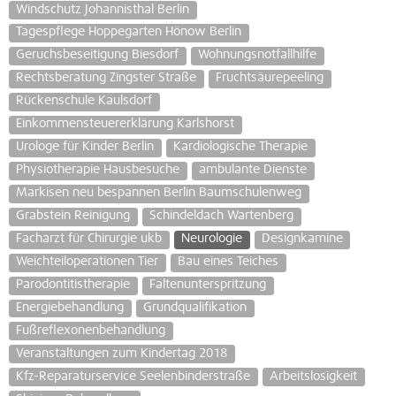
Windschutz Johannisthal Berlin
Tagespflege Hoppegarten Hönow Berlin
Geruchsbeseitigung Biesdorf
Wohnungsnotfallhilfe
Rechtsberatung Zingster Straße
Fruchtsäurepeeling
Rückenschule Kaulsdorf
Einkommensteuererklärung Karlshorst
Urologe für Kinder Berlin
Kardiologische Therapie
Physiotherapie Hausbesuche
ambulante Dienste
Markisen neu bespannen Berlin Baumschulenweg
Grabstein Reinigung
Schindeldach Wartenberg
Facharzt für Chirurgie ukb
Neurologie
Designkamine
Weichteiloperationen Tier
Bau eines Teiches
Parodontitistherapie
Faltenunterspritzung
Energiebehandlung
Grundqualifikation
Fußreflexonenbehandlung
Veranstaltungen zum Kindertag 2018
Kfz-Reparaturservice Seelenbinderstraße
Arbeitslosigkeit