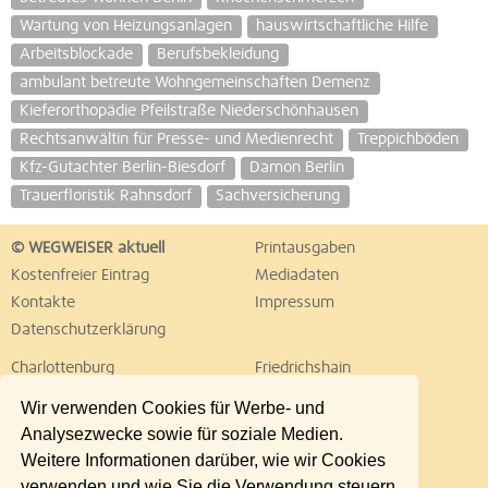
Wartung von Heizungsanlagen
hauswirtschaftliche Hilfe
Arbeitsblockade
Berufsbekleidung
ambulant betreute Wohngemeinschaften Demenz
Kieferorthopädie Pfeilstraße Niederschönhausen
Rechtsanwältin für Presse- und Medienrecht
Treppichböden
Kfz-Gutachter Berlin-Biesdorf
Damon Berlin
Trauerfloristik Rahnsdorf
Sachversicherung
© WEGWEISER aktuell
Printausgaben
Kostenfreier Eintrag
Mediadaten
Kontakte
Impressum
Datenschutzerklärung
Charlottenburg
Friedrichshain
Hellersdorf
Hohenschönhausen
Wir verwenden Cookies für Werbe- und
Köpenick
Kreuzberg
Analysezwecke sowie für soziale Medien.
Lichtenberg
Marzahn
Weitere Informationen darüber, wie wir Cookies
Mitte
Neukölln
verwenden und wie Sie die Verwendung steuern