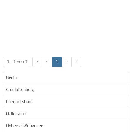
1 - 1 von 1
«
<
1
>
»
Berlin
Charlottenburg
Friedrichshain
Hellersdorf
Hohenschönhausen