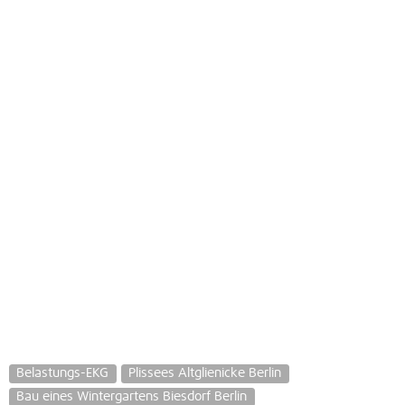
Belastungs-EKG
Plissees Altglienicke Berlin
Bau eines Wintergartens Biesdorf Berlin