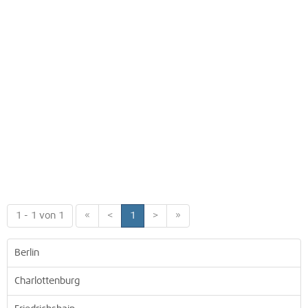
1 - 1 von 1
«
<
1
>
»
Berlin
Charlottenburg