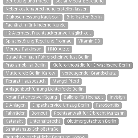
Betreuung und Pflege
Social-Media-Betreuung
Nebenkostenabrechnung erstellen lassen
Glukosemessung Kaulsdorf
Briefkästen Berlin
Fachärztin für Kinderheilkunde
H2 Atemtest Fruchtzuckerunverträglichkeit
Sprachstörung Tegel und Frohnau
Vitamin D3
Morbus Parkinson
HNO-Ärzte
Gutachten nach Führerscheinverlust Berlin
Praxismobiliar Berlin
Kieferorthopädie für Erwachsene Berlin
Muttererde Berlin-Karow
vorbeugender Brandschutz
Tierarzt Hausbesuch
Mangel Pferd
Anlagenbuchführung Lichterfelde Berlin
Notar Patientenverfügung
Ballons für Hochzeit
Invisign
E-Anlagen
Einpackservice Umzug Berlin
Parodontitis
Fahrräder
Bornout
Rechtsanwalt für Erbrecht Marzahn
Katarakt
Unterhaltsrecht
Oldtimergutachten Berlin
Sanitätshaus Schloßstraße
betriebswirtschaftliche Beratung Hönow