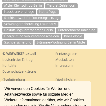
Maler Kleinauftrag Berlin
Tierarzt Zehlendorf
Hauskrankenpflege
Hatha Yoga
Rechtsanwalt für Forderungseinzug
Schwangerenberatung Frauenarzt
Bestattungsunternehmen Berlin
Unternehmenssanierung
Überprüfung von Rentenbescheiden
Kinesiologie
Sachversicherung
3-Zimmer-Wohnung Berlin Mitte
© WEGWEISER aktuell
Printausgaben
Kostenfreier Eintrag
Mediadaten
Kontakte
Impressum
Datenschutzerklärung
Charlottenburg
Friedrichshain
Hellersdorf
Hohenschönhausen
Wir verwenden Cookies für Werbe- und
Köpenick
Kreuzberg
Analysezwecke sowie für soziale Medien.
Lichtenberg
Marzahn
Weitere Informationen darüber, wie wir Cookies
Mitte
Neukölln
verwenden und wie Sie die Verwendung steuern