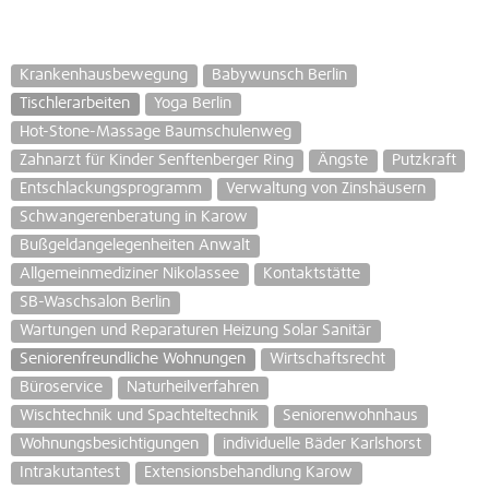
Krankenhausbewegung
Babywunsch Berlin
Tischlerarbeiten
Yoga Berlin
Hot-Stone-Massage Baumschulenweg
Zahnarzt für Kinder Senftenberger Ring
Ängste
Putzkraft
Entschlackungsprogramm
Verwaltung von Zinshäusern
Schwangerenberatung in Karow
Bußgeldangelegenheiten Anwalt
Allgemeinmediziner Nikolassee
Kontaktstätte
SB-Waschsalon Berlin
Wartungen und Reparaturen Heizung Solar Sanitär
Seniorenfreundliche Wohnungen
Wirtschaftsrecht
Büroservice
Naturheilverfahren
Wischtechnik und Spachteltechnik
Seniorenwohnhaus
Wohnungsbesichtigungen
individuelle Bäder Karlshorst
Intrakutantest
Extensionsbehandlung Karow