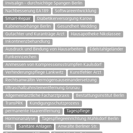
Invisalign - durchsichtige Spangen Berlin
Nachbesserung EA189
Softwareentwicklung
Smart-Repair
Diabetikerversorgung Karow
Kabinenvorhänge Berlin
Gesundheit Wedding
Gutachter und Kuranträge Arzt
Hausapotheke Nikolassee
Inkontinenzbehandlung
Ausdruck und Bindung von Hausarbeiten
Edelstahlgeländer
Funkennzeichen
Anmessen von Kompressionsstrümpfen Kaulsdorf
Verhinderungspflege Lankwitz
Kunstfehler Arzt
Rechtsanwältin Vermögensauseinandersetzung
Ultraschallzahnsteinentfernung Grünau
Allgemeinärztliche Facharztpraxis
Bestattungsinstitut Berlin
TransPRK
Kündigungsschutzprozess
permanente Haarentfernung
Tagespflege
Hormonanalyse
Tagespflegeeinrichtung Mahlsdorf Berlin
FBL
Sanitäre Anlagen
Anwälte Berliner Str.