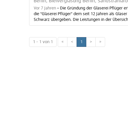
Berlin, Bleiverglasung Berlin, Sandstrahlarb
Vor 7 Jahren
–
Die Gründung der Glaserei Pflüger 
die "Glaserei Pflüger" dem seit 12 Jahren als Glase
Schwarz übergeben. Die Leistungen in der Übersicht: 
1 - 1 von 1
«
<
1
>
»