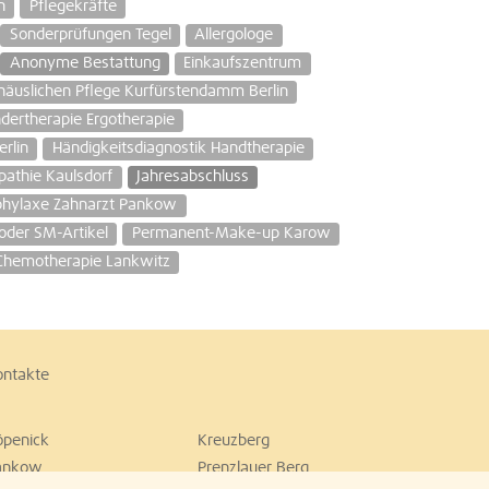
n
Pflegekräfte
Sonderprüfungen Tegel
Allergologe
Anonyme Bestattung
Einkaufszentrum
häuslichen Pflege Kurfürstendamm Berlin
ndertherapie Ergotherapie
rlin
Händigkeitsdiagnostik Handtherapie
athie Kaulsdorf
Jahresabschluss
phylaxe Zahnarzt Pankow
oder SM-Artikel
Permanent-Make-up Karow
 Chemotherapie Lankwitz
ontakte
öpenick
Kreuzberg
ankow
Prenzlauer Berg