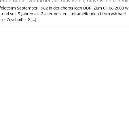
eiten Berlin, Vordächer aus Glas Berlin, Glaszuschnitt Berli
erfolgte im September 1982 in der ehemaligen DDR. Zum 01.06.2008 
r -und seit 5 Jahren als Glasermeister - mitarbeitenden Herrn Michael
- Zuschnitt - G[...]