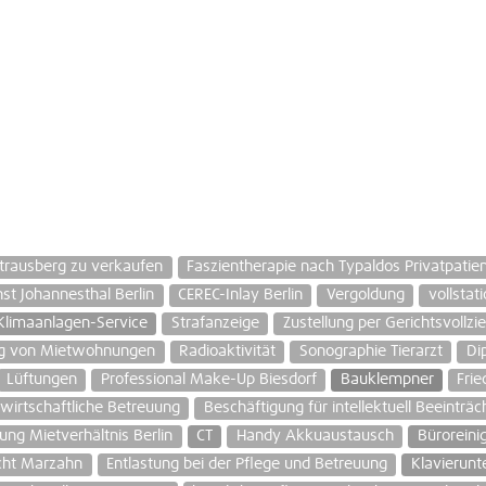
trausberg zu verkaufen
Faszientherapie nach Typaldos Privatpatie
st Johannesthal Berlin
CEREC-Inlay Berlin
Vergoldung
vollstat
Klimaanlagen-Service
Strafanzeige
Zustellung per Gerichtsvollzi
ung von Mietwohnungen
Radioaktivität
Sonographie Tierarzt
Di
Lüftungen
Professional Make-Up Biesdorf
Bauklempner
Frie
wirtschaftliche Betreuung
Beschäftigung für intellektuell Beeinträc
ung Mietverhältnis Berlin
CT
Handy Akkuaustausch
Büroreini
echt Marzahn
Entlastung bei der Pflege und Betreuung
Klavierunte