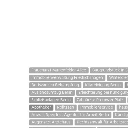
Frauenarzt Marienfelder Allee
Baugrundstück in S
Immobilienverwaltung Friedrichshagen
Winterdien
Bettwanzen Bekämpfung
Kitareinigung Berlin
Auslandsumzug Berlin
Erleichterung bei Kündig
Schließanlagen Berlin
Zahnärzte Prerower Platz
Apotheker
Rollrasen
Immobilenservice
haus
Anwalt Sperrfrist Agentur für Arbeit Berlin
Kündig
Augenarzt Ärztehaus
Rechtsanwalt für Arbeitsr