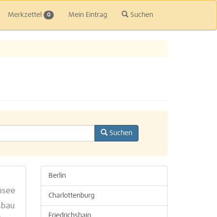
Merkzettel
Mein Eintrag
Suchen
0
Suchen
Berlin
nsee
Charlottenburg
sbau
Friedrichshain