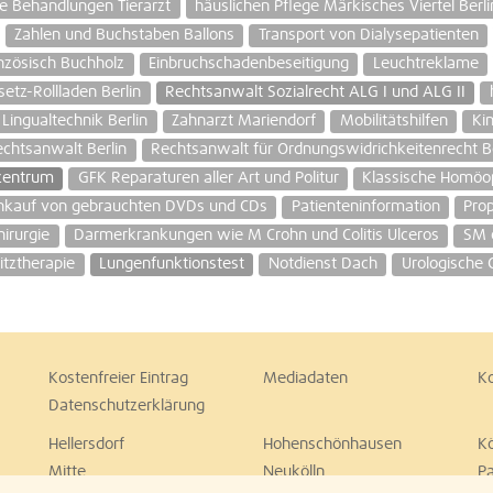
 Behandlungen Tierarzt
häuslichen Pflege Märkisches Viertel Berli
Zahlen und Buchstaben Ballons
Transport von Dialysepatienten
nzösisch Buchholz
Einbruchschadenbeseitigung
Leuchtreklame
etz-Rollladen Berlin
Rechtsanwalt Sozialrecht ALG I und ALG II
Lingualtechnik Berlin
Zahnarzt Mariendorf
Mobilitätshilfen
Ki
chtsanwalt Berlin
Rechtsanwalt für Ordnungswidrichkeitenrecht Be
zentrum
GFK Reparaturen aller Art und Politur
Klassische Homöop
nkauf von gebrauchten DVDs und CDs
Patienteninformation
Pro
hirurgie
Darmerkrankungen wie M Crohn und Colitis Ulceros
SM 
itztherapie
Lungenfunktionstest
Notdienst Dach
Urologische
Kostenfreier Eintrag
Mediadaten
K
Datenschutzerklärung
Hellersdorf
Hohenschönhausen
K
Mitte
Neukölln
P