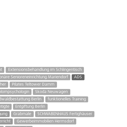
nt
Extensionsbehandlung im Schlingentisch
ionäre Senioreneinrichtung Mariendorf
ADS
eher
Pilates Teltower Damm
plompsychologin
Skoda Neuwagen
dwaldbestattung Berlin
funktionelles Training
htigte
Entgiftung Berlin
gung
Grabmale
SCHWABENHAUS Fertighäuser
rricht
Gewerbeimmobilien Hermsdorf