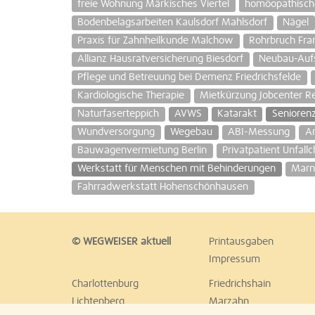
freie Wohnung Märkisches Viertel
homöopathische
Bodenbelagsarbeiten Kaulsdorf Mahlsdorf
Nägel
Praxis für Zahnheilkunde Malchow
Rohrbruch Fra
Allianz Hausratversicherung Biesdorf
Neubau-Aufs
Pflege und Betreuung bei Demenz Friedrichsfelde
Kardiologische Therapie
Mietkürzung Jobcenter Re
Naturfaserteppich
AVWS
Katarakt
Senioren
Wundversorgung
Wegebau
ABI-Messung
A
Bauwagenvermietung Berlin
Privatpatient Unfallc
Werkstatt für Menschen mit Behinderungen
Marn
Fahrradwerkstatt Hohenschönhausen
© WEGWEISER aktuell
Printausgaben
Impressum
Charlottenburg
Friedrichshain
Lichtenberg
Marzahn