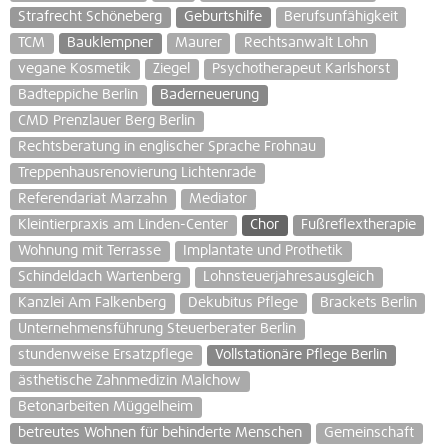
Strafrecht Schöneberg
Geburtshilfe
Berufsunfähigkeit
TCM
Bauklempner
Maurer
Rechtsanwalt Lohn
vegane Kosmetik
Ziegel
Psychotherapeut Karlshorst
Badteppiche Berlin
Baderneuerung
CMD Prenzlauer Berg Berlin
Rechtsberatung in englischer Sprache Frohnau
Treppenhausrenovierung Lichtenrade
Referendariat Marzahn
Mediator
Kleintierpraxis am Linden-Center
Chor
Fußreflextherapie
Wohnung mit Terrasse
Implantate und Prothetik
Schindeldach Wartenberg
Lohnsteuerjahresausgleich
Kanzlei Am Falkenberg
Dekubitus Pflege
Brackets Berlin
Unternehmensführung Steuerberater Berlin
stundenweise Ersatzpflege
Vollstationäre Pflege Berlin
ästhetische Zahnmedizin Malchow
Betonarbeiten Müggelheim
betreutes Wohnen für behinderte Menschen
Gemeinschaft