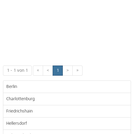
1 - 1 von 1
«
<
1
>
»
Berlin
Charlottenburg
Friedrichshain
Hellersdorf