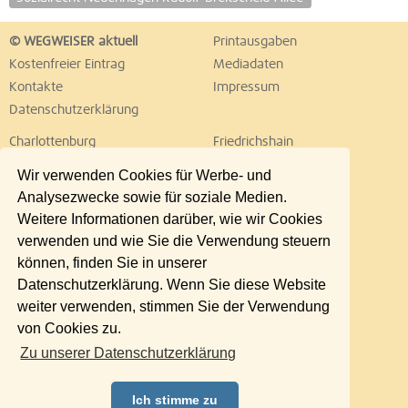
© WEGWEISER aktuell
Printausgaben
Kostenfreier Eintrag
Mediadaten
Kontakte
Impressum
Datenschutzerklärung
Charlottenburg
Friedrichshain
Hellersdorf
Hohenschönhausen
Wir verwenden Cookies für Werbe- und
Köpenick
Kreuzberg
Analysezwecke sowie für soziale Medien.
Lichtenberg
Marzahn
Weitere Informationen darüber, wie wir Cookies
Mitte
Neukölln
verwenden und wie Sie die Verwendung steuern
Pankow
Prenzlauer Berg
können, finden Sie in unserer
Reinickendorf
Schöneberg
Datenschutzerklärung. Wenn Sie diese Website
Spandau
Steglitz
weiter verwenden, stimmen Sie der Verwendung
Tempelhof
Tiergarten
von Cookies zu.
Treptow
Umland Ost
Zu unserer Datenschutzerklärung
Wedding
Weißensee
Wilmersdorf
Zehlendorf
Ich stimme zu