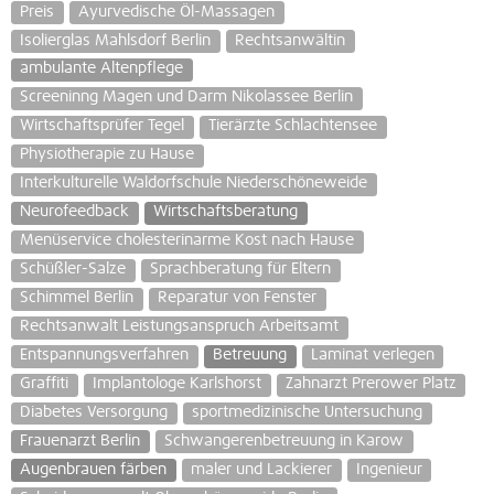
Preis
Ayurvedische Öl-Massagen
Isolierglas Mahlsdorf Berlin
Rechtsanwältin
ambulante Altenpflege
Screeninng Magen und Darm Nikolassee Berlin
Wirtschaftsprüfer Tegel
Tierärzte Schlachtensee
Physiotherapie zu Hause
Interkulturelle Waldorfschule Niederschöneweide
Neurofeedback
Wirtschaftsberatung
Menüservice cholesterinarme Kost nach Hause
Schüßler-Salze
Sprachberatung für Eltern
Schimmel Berlin
Reparatur von Fenster
Rechtsanwalt Leistungsanspruch Arbeitsamt
Entspannungsverfahren
Betreuung
Laminat verlegen
Graffiti
Implantologe Karlshorst
Zahnarzt Prerower Platz
Diabetes Versorgung
sportmedizinische Untersuchung
Frauenarzt Berlin
Schwangerenbetreuung in Karow
Augenbrauen färben
maler und Lackierer
Ingenieur