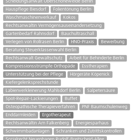
Scheidungsanwalt Oberschöneweide Berlin
Hauspflege Biesdorf
Folientönung Berlin
Waschmaschinenverkauf
Kokos
Rechtsanwältin Vermögensauseinandersetzung
Gartenbedarf Rahnsdorf
Bauchultraschall
Verlegen von Rollrasen Berlin
HNO-Praxis
Bewerbung
Beratung Steuerklassenwahl Berlin
Rechtsanwalt Gewaltschutz
Arbeit für Behinderte Berlin
Kompressionsstrümpfe Orthopäde
Esstherapien
Unterstützung bei der Pflege
Hörgeräte Köpenick
Kiefergelenksprechstunde
Labienverkleinerung Mahlsdorf Berlin
Salpetersäure
Spot-Repair-Lackierungen
Buffet
Osteopathische Therapieverfahren
PNF Baumschulenweg
Enddarmleiden
Ergotherapeut
Rechtsanwältin Am Falkenberg
Energiesparhaus
Schwimmbadanlagen
Schranken und Zutrittskontrollen
Sozialrecht Neuenhagen Rudolf-Breitscheid-Allee