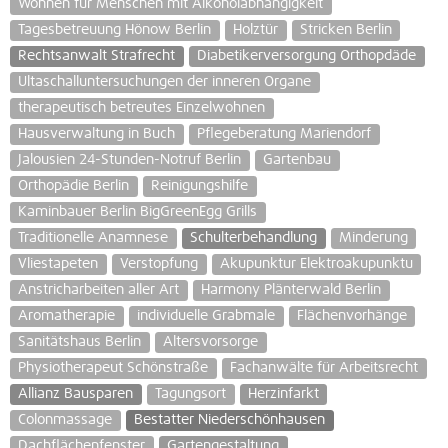
Wohnen für Menschen mit Alkoholabhängigkeit
Tagesbetreuung Hönow Berlin
Holztür
Stricken Berlin
Rechtsanwalt Strafrecht
Diabetikerversorgung Orthopdäde
Ultaschalluntersuchungen der inneren Organe
therapeutisch betreutes Einzelwohnen
Hausverwaltung in Buch
Pflegeberatung Mariendorf
Jalousien 24-Stunden-Notruf Berlin
Gartenbau
Orthopädie Berlin
Reinigungshilfe
Kaminbauer Berlin BigGreenEgg Grills
Traditionelle Anamnese
Schulterbehandlung
Minderung
Vliestapeten
Verstopfung
Akupunktur Elektroakupunktu
Anstricharbeiten aller Art
Harmony Plänterwald Berlin
Aromatherapie
individuelle Grabmale
Flächenvorhänge
Sanitätshaus Berlin
Altersvorsorge
Physiotherapeut Schönstraße
Fachanwälte für Arbeitsrecht
Allianz Bausparen
Tagungsort
Herzinfarkt
Colonmassage
Bestatter Niederschönhausen
Dachflächenfenster
Gartengestaltung