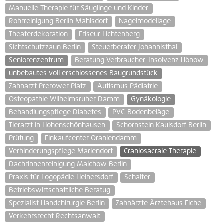
Manuelle Therapie für Säuglinge und Kinder
Rohrreinigung Berlin Mahlsdorf
Nagelmodellage
Theaterdekoration
Friseur Lichtenberg
Sichtschutzzaun Berlin
Steuerberater Johannisthal
Seniorenzentrum
Beratung Verbraucher-Insolvenz Hönow
unbebautes voll erschlossenes Baugrundstück
Zahnarzt Prerower Platz
Autismus Pädiatrie
Osteopathie Wilhelmsruher Damm
Gynäkologie
Behandlungspflege Diabetes
PVC-Bodenbeläge
Tierarzt in Hohenschönhausen
Schornstein Kaulsdorf Berlin
Prüfung
Einkaufcenter Oraniendamm
Verhinderungspflege Mariendorf
Craniosacrale Therapie
Dachrinnenreinigung Malchow Berlin
Praxis für Logopädie Heinersdorf
Schalter
Betriebswirtschaftliche Beratug
Spezialist Handchirurgie Berlin
Zahnärzte Ärztehaus Eiche
Verkehrsrecht Rechtsanwalt