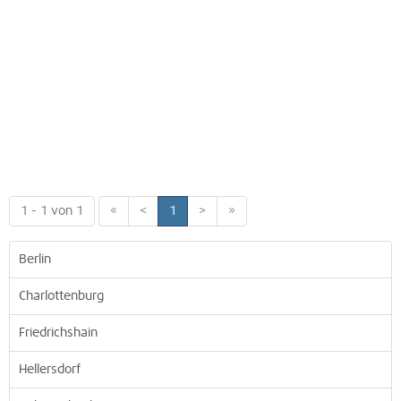
1 - 1 von 1
«
<
1
>
»
Berlin
Charlottenburg
Friedrichshain
Hellersdorf