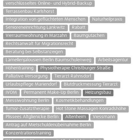
verschlüsseltes Online- und Hybrid-Backup
Terrassenbau Karlshorst
Integration von geflüchteten Menschen
Naturheilpraxis
Senioreneinrichtung Lankwitz
Rabatt
Vierraumwohnung in Marzahn
Baumgutachen
Rechtsanwalt für Migrationsrecht
Beratung bei Selbstanzeigen
Lamellenjalousien Berlin Baumschulenweg
Arbeitsagentur
Höhentraining
Physiotherapie Christburger Straße
Palliative Versorgung
Tierarzt Rahnsdorf
Urlaubspflege Mariendorf
Blutdruckmessung Tierarzt
IVOM
Permanent Make-Up Berlin
Heizungsbau
Messiwohnung Berlin
Kosmetikbehandlungen
Tumor-Zusatztherapie
Hot Stone Massagen Konradshöhe
Plissees Altglienicke Berlin
Altenheim
Viessmann
Antrag auf Mietschuldenübernahme Berlin
Konzentrationstraining