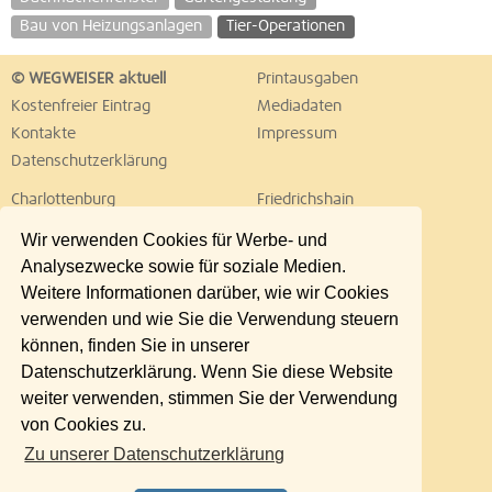
Bau von Heizungsanlagen
Tier-Operationen
© WEGWEISER aktuell
Printausgaben
Kostenfreier Eintrag
Mediadaten
Kontakte
Impressum
Datenschutzerklärung
Charlottenburg
Friedrichshain
Hellersdorf
Hohenschönhausen
Wir verwenden Cookies für Werbe- und
Köpenick
Kreuzberg
Analysezwecke sowie für soziale Medien.
Lichtenberg
Marzahn
Weitere Informationen darüber, wie wir Cookies
Mitte
Neukölln
verwenden und wie Sie die Verwendung steuern
Pankow
Prenzlauer Berg
können, finden Sie in unserer
Reinickendorf
Schöneberg
Datenschutzerklärung. Wenn Sie diese Website
Spandau
Steglitz
weiter verwenden, stimmen Sie der Verwendung
Tempelhof
Tiergarten
von Cookies zu.
Treptow
Umland Ost
Zu unserer Datenschutzerklärung
Wedding
Weißensee