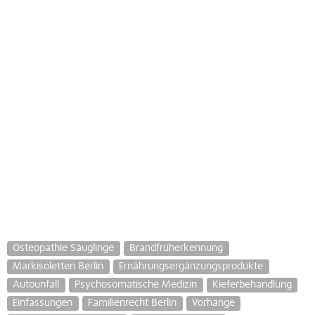
Osteopathie Säuglinge
Brandfrüherkennung
Markisoletten Berlin
Ernährungsergänzungsprodukte
Autounfall
Psychosomatische Medizin
Kieferbehandlung
Einfassungen
Familienrecht Berlin
Vorhänge