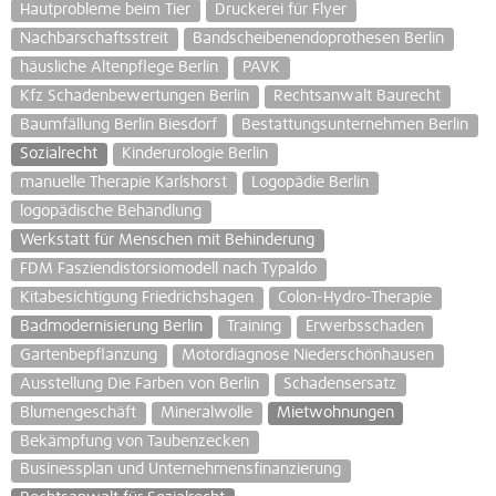
Hautprobleme beim Tier
Druckerei für Flyer
Nachbarschaftsstreit
Bandscheibenendoprothesen Berlin
häusliche Altenpflege Berlin
PAVK
Kfz Schadenbewertungen Berlin
Rechtsanwalt Baurecht
Baumfällung Berlin Biesdorf
Bestattungsunternehmen Berlin
Sozialrecht
Kinderurologie Berlin
manuelle Therapie Karlshorst
Logopädie Berlin
logopädische Behandlung
Werkstatt für Menschen mit Behinderung
FDM Fasziendistorsiomodell nach Typaldo
Kitabesichtigung Friedrichshagen
Colon-Hydro-Therapie
Badmodernisierung Berlin
Training
Erwerbsschaden
Gartenbepflanzung
Motordiagnose Niederschönhausen
Ausstellung Die Farben von Berlin
Schadensersatz
Blumengeschäft
Mineralwolle
Mietwohnungen
Bekämpfung von Taubenzecken
Businessplan und Unternehmensfinanzierung