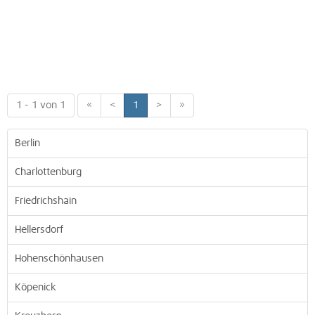
1 - 1 von 1
«
<
1
>
»
Berlin
Charlottenburg
Friedrichshain
Hellersdorf
Hohenschönhausen
Köpenick