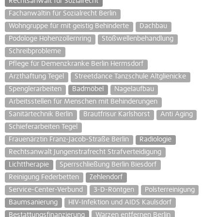
Rechtsanwalt für Sozialrecht
Fachanwältin für Sozialrecht Berlin
Wohngruppe für mit geistig Behinderte
Dachbau
Podologe Hohenzollernring
Stoßwellenbehandlung
Schreibprobleme
Pflege für Demenzkranke Berlin Hermsdorf
Arzthaftung Tegel
Streetdance Tanzschule Altglienicke
Spenglerarbeiten
Badmöbel
Nagelaufbau
Arbeitsstellen für Menschen mit Behinderungen
Sanitärtechnik Berlin
Brautfrisur Karlshorst
Anti Aging
Schieferarbeiten Tegel
Frauenärztin Franz-Jacob-Straße Berlin
Radiologie
Rechtsanwalt Jungenstrafrecht Strafverteidigung
Lichttherapie
Sperrschließung Berlin Biesdorf
Reinigung Federbetten
Zehlendorf
Service-Center-Verbund
3-D-Röntgen
Polsterreinigung
Baumsanierung
HIV-Infektion und AIDS Kaulsdorf
Bestattungsfinanzierung
Warzen entfernen Berlin