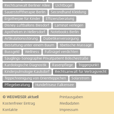
Rechtsanwalt Berliner Allee
LIchtbügel
Sauerstofftherapie Berlin
Secondhand Kleidung
Ergotherpie für Kinder
Effizienzberatung
Disney Luftballons Biesdorf
Laminat verlegen
Apotheken in Hellersdorf
Notebooks Berlin
Artikulationsstörung
Diabetikerversorgung
Bestattung unter einem Baum
tibetische Massage
Bussgeld
Wellness
Fußnägel verdichten
Säuglings-Sonographie Privatpatient Bölschestraße
Kardiologische Diagnostik
Rasenpflege
Triggerpunkt
Kinderpulmologie Kaulsdorf
Rechtsanwalt für Vertragsrecht
Teppichreinigung von Orientteppichen
Solarstrom
Pflegeberatung
Hundefriseur Falkensee
© WEGWEISER aktuell
Printausgaben
Kostenfreier Eintrag
Mediadaten
Kontakte
Impressum