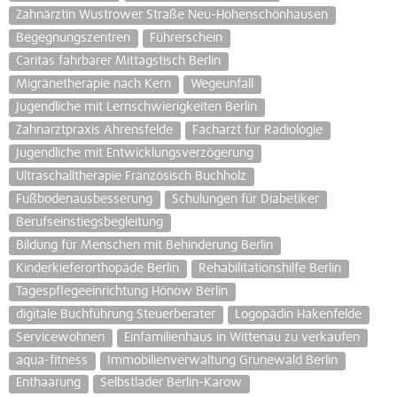
Zahnärztin Wustrower Straße Neu-Hohenschönhausen
Begegnungszentren
Führerschein
Caritas fahrbarer Mittagstisch Berlin
Migränetherapie nach Kern
Wegeunfall
Jugendliche mit Lernschwierigkeiten Berlin
Zahnarztpraxis Ahrensfelde
Facharzt für Radiologie
Jugendliche mit Entwicklungsverzögerung
Ultraschalltherapie Französisch Buchholz
Fußbodenausbesserung
Schulungen für Diabetiker
Berufseinstiegsbegleitung
Bildung für Menschen mit Behinderung Berlin
Kinderkieferorthopäde Berlin
Rehabilitationshilfe Berlin
Tagespflegeeinrichtung Hönow Berlin
digitale Buchführung Steuerberater
Logopädin Hakenfelde
Servicewohnen
Einfamilienhaus in Wittenau zu verkaufen
aqua-fitness
Immobilienverwaltung Grunewald Berlin
Enthaarung
Selbstlader Berlin-Karow