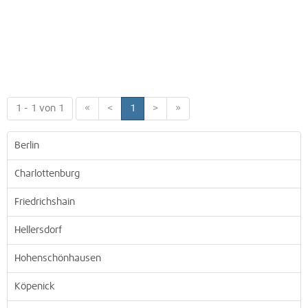
1 - 1 von 1
«
<
1
>
»
Berlin
Charlottenburg
Friedrichshain
Hellersdorf
Hohenschönhausen
Köpenick