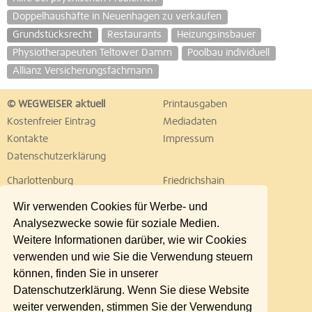
Doppelhaushäfte in Neuenhagen zu verkaufen
Grundstücksrecht
Restaurants
Heizungsinsbauer
Physiotherapeuten Teltower Damm
Poolbau individuell
Allianz Versicherungsfachmann
© WEGWEISER aktuell
Printausgaben
Kostenfreier Eintrag
Mediadaten
Kontakte
Impressum
Datenschutzerklärung
Charlottenburg
Friedrichshain
Hellersdorf
Hohenschönhausen
Wir verwenden Cookies für Werbe- und
Köpenick
Kreuzberg
Analysezwecke sowie für soziale Medien.
Lichtenberg
Marzahn
Weitere Informationen darüber, wie wir Cookies
Mitte
Neukölln
verwenden und wie Sie die Verwendung steuern
Pankow
Prenzlauer Berg
können, finden Sie in unserer
Reinickendorf
Schöneberg
Datenschutzerklärung. Wenn Sie diese Website
Spandau
Steglitz
weiter verwenden, stimmen Sie der Verwendung