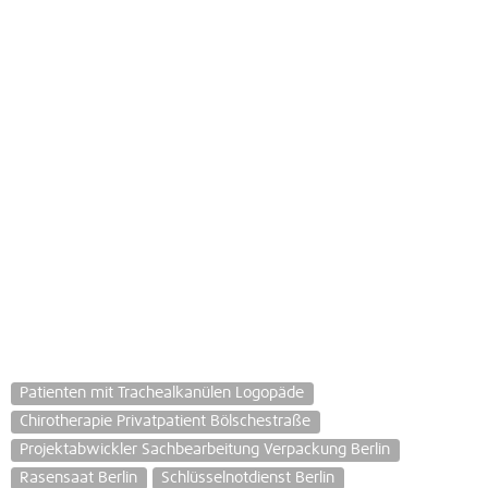
Patienten mit Trachealkanülen Logopäde
Chirotherapie Privatpatient Bölschestraße
Projektabwickler Sachbearbeitung Verpackung Berlin
Rasensaat Berlin
Schlüsselnotdienst Berlin