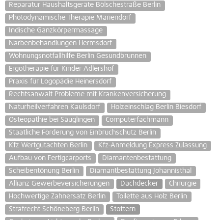
Reparatur Haushaltsgeräte Bölschestraße Berlin
Photodynamische Therapie Mariendorf
Indische Ganzkörpermassage
Narbenbehandlungen Hermsdorf
Wohnungsnotfallhilfe Berlin Gesundbrunnen
Ergotherapie für Kinder Adlershof
Praxis für Logopädie Heinersdorf
Rechtsanwalt Probleme mit Krankenversicherung
Naturheilverfahren Kaulsdorf
Holzeinschlag Berlin Biesdorf
Osteopathie bei Säuglingen
Computerfachmann
Staatliche Förderung von Einbruchschutz Berlin
Kfz Wertgutachten Berlin
Kfz-Anmeldung Express Zulassung
Aufbau von Fertigcarports
Diamantenbestattung
Scheibentönung Berlin
Diamantbestattung Johannisthal
Allianz Gewerbeversicherungen
Dachdecker
Chirurgie
Hochwertige Zahnersatz Berlin
Toilette aus Holz Berlin
Strafrecht Schöneberg Berlin
Stottern