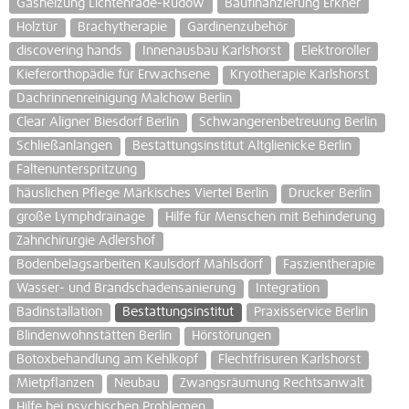
Gasheizung Lichtenrade-Rudow
Baufinanzierung Erkner
Holztür
Brachytherapie
Gardinenzubehör
discovering hands
Innenausbau Karlshorst
Elektroroller
Kieferorthopädie für Erwachsene
Kryotherapie Karlshorst
Dachrinnenreinigung Malchow Berlin
Clear Aligner Biesdorf Berlin
Schwangerenbetreuung Berlin
Schließanlangen
Bestattungsinstitut Altglienicke Berlin
Faltenunterspritzung
häuslichen Pflege Märkisches Viertel Berlin
Drucker Berlin
große Lymphdrainage
Hilfe für Menschen mit Behinderung
Zahnchirurgie Adlershof
Bodenbelagsarbeiten Kaulsdorf Mahlsdorf
Faszientherapie
Wasser- und Brandschadensanierung
Integration
Badinstallation
Bestattungsinstitut
Praxisservice Berlin
Blindenwohnstätten Berlin
Hörstörungen
Botoxbehandlung am Kehlkopf
Flechtfrisuren Karlshorst
Mietpflanzen
Neubau
Zwangsräumung Rechtsanwalt
Hilfe bei psychischen Problemen