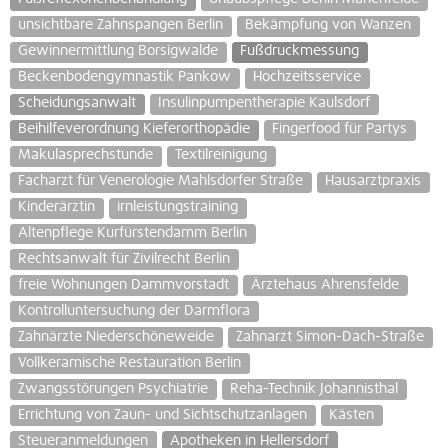
unsichtbare Zahnspangen Berlin
Bekämpfung von Wanzen
Gewinnermittlung Borsigwalde
Fußdruckmessung
Beckenbodengymnastik Pankow
Hochzeitsservice
Scheidungsanwalt
Insulinpumpentherapie Kaulsdorf
Beihilfeverordnung Kieferorthopädie
Fingerfood für Partys
Makulasprechstunde
Textilreinigung
Facharzt für Venerologie Mahlsdorfer Straße
Hausarztpraxis
Kinderärztin
irnleistungstraining
Altenpflege Kurfürstendamm Berlin
Rechtsanwalt für Zivilrecht Berlin
freie Wohnungen Dammvorstadt
Ärztehaus Ahrensfelde
Kontrolluntersuchung der Darmflora
Zahnärzte Niederschöneweide
Zahnarzt Simon-Dach-Straße
Vollkeramische Restauration Berlin
Zwangsstörungen Psychiatrie
Reha-Technik Johannisthal
Errichtung von Zaun- und Sichtschutzanlagen
Kästen
Steueranmeldungen
Apotheken in Hellersdorf