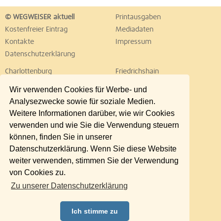
© WEGWEISER aktuell
Printausgaben
Kostenfreier Eintrag
Mediadaten
Kontakte
Impressum
Datenschutzerklärung
Charlottenburg
Friedrichshain
Hellersdorf
Hohenschönhausen
Wir verwenden Cookies für Werbe- und
Köpenick
Kreuzberg
Analysezwecke sowie für soziale Medien.
Lichtenberg
Marzahn
Weitere Informationen darüber, wie wir Cookies
Mitte
Neukölln
verwenden und wie Sie die Verwendung steuern
Pankow
Prenzlauer Berg
können, finden Sie in unserer
Reinickendorf
Schöneberg
Datenschutzerklärung. Wenn Sie diese Website
Spandau
Steglitz
weiter verwenden, stimmen Sie der Verwendung
Tempelhof
Tiergarten
von Cookies zu.
Treptow
Umland Ost
Zu unserer Datenschutzerklärung
Wedding
Weißensee
Wilmersdorf
Zehlendorf
Ich stimme zu