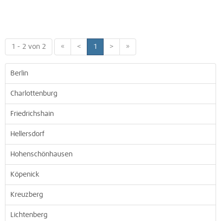
1 - 2 von 2
«
<
1
>
»
Berlin
Charlottenburg
Friedrichshain
Hellersdorf
Hohenschönhausen
Köpenick
Kreuzberg
Lichtenberg