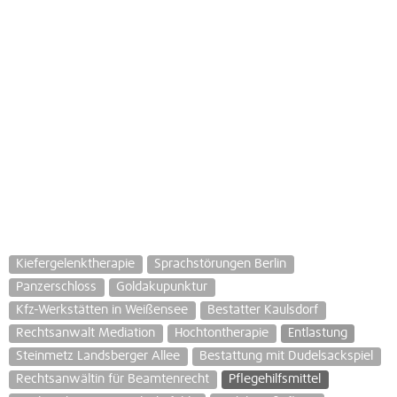
Kiefergelenktherapie
Sprachstörungen Berlin
Panzerschloss
Goldakupunktur
Kfz-Werkstätten in Weißensee
Bestatter Kaulsdorf
Rechtsanwalt Mediation
Hochtontherapie
Entlastung
Steinmetz Landsberger Allee
Bestattung mit Dudelsackspiel
Rechtsanwältin für Beamtenrecht
Pflegehilfsmittel