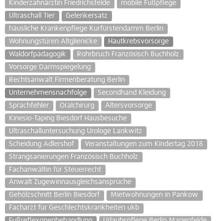
Kinderzahnärztin Friedrichsfelde
mobile Fußpflege
Ultraschall Tier
Gelenkersatz
häusliche Krankenpflege Kurfürstendamm Berlin
Wohnungstüren Altglienicke
Hautkrebsvorsorge
Waldorfpädagogik
Rohrbruch Französisch Buchholz
Vorsorge Darmspiegelung
Rechtsanwalt Firmenberatung Berlin
Unternehmensnachfolge
Secondhand Kleidung
Sprachfehler
Oralchirurg
Altersvorsorge
Kinesio-Taping Biesdorf Hausbesuche
Ultraschalluntersuchung Urologe Lankwitz
Scheidung Adlershof
Veranstaltungen zum Kindertag 2018
Strangsanierungen Französisch Buchholz
Fachanwältin für Steuerrecht
Anwalt Zugewinnausgleichsansprüche
Gehölzschnitt Berlin Biesdorf
Mietwohnungen in Pankow
Facharzt für Geschlechtskrankheiten ukb
Fußreflexonenbehandlung
Urlaubspflege Berlin Marienfelde