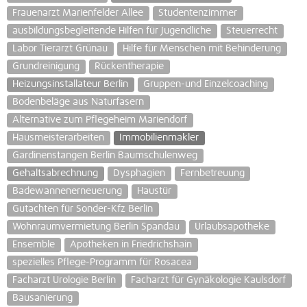
Frauenarzt Marienfelder Allee
Studentenzimmer
ausbildungsbegleitende Hilfen für Jugendliche
Steuerrecht
Labor Tierarzt Grünau
Hilfe für Menschen mit Behinderung
Grundreinigung
Rückentherapie
Heizungsinstallateur Berlin
Gruppen-und Einzelcoaching
Bodenbeläge aus Naturfasern
Alternative zum Pflegeheim Mariendorf
Hausmeisterarbeiten
Immobilienmakler
Gardinenstangen Berlin Baumschulenweg
Gehaltsabrechnung
Dysphagien
Fernbetreuung
Badewannenerneuerung
Haustür
Gutachten für Sonder-Kfz Berlin
Wohnraumvermietung Berlin Spandau
Urlaubsapotheke
Ensemble
Apotheken in Friedrichshain
spezielles Pflege-Programm für Rosacea
Facharzt Urologie Berlin
Facharzt für Gynäkologie Kaulsdorf
Bausanierung