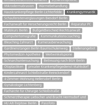
Mikrodermabrasion
Wärmebehandlung
Hauskrankenpflege Berlin Lichterfelde
Krankengymnastik
Schaufensterverglasungen Biesdorf Berlin
Fachanwalt für Versicherungsrecht Berlin
Reparatur PC
Malskurs Berlin
Bußgeldbescheid Rechtsanwalt
Computertomografie
Kommunikationscoaching
Bleaching Zahnarzt
Kameraüberwachung
Gardinenstangen Berlin Baumschulenweg
Stellenangebot
Phytomedizin Apotheke
Weitwinkelspione
Schnarchuntersuchung
Betreuung nach BGV Berlin
Otoplastiken
privater Krankenpflegedienst Mahlsdorf
Kinderzahnarzt Schloßstraße Reinickendorf
4-Zimmer-Wohnung Hellersdorf Berlin
Gynäkologie Lichtenberg
Fachärzte für Chirurgie Schloßstraße
Schmerztherapie Liebscher und Bracht Hermsdorf und
HU Alt-Treptow Berlin
Passfoto