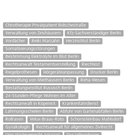
Chirotherapie Privatpatient Bölschestraße
Verwaltung von Zinshäusern
Kfz-Sachverständiger Berlin
Vordächer
Reiki Marzahn
Herzinstitut Berlin
Somatisierungsstörungen
Bestimmung Elektrolyte im Blut Berlin
Rechtsanwalt Testamentserstellung
Riechtest
Riegelprothesen
Hörgeräteanpassung
Drucker Berlin
Verwaltung von Miethäusern Berlin
Reha-Wesen
Bestattungsinstitut Russisch Berlin
24-Stunden-Pflege Wohnen im Alter
Rechtsanwalt in Köpenick
Krankenfahrdienst
Lähmungsschielen Berlin
Abfuhr von Gartenabfällen Berlin
Rollrasen
Velux-Braas-Roto
Schornsteinbau Mahlsdorf
Gynäkologin
Rechtsanwalt für allgemeines Zivilrecht
Umsatzsteuerrecht Amazon
Dysarthrophonie