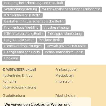
Beratung bei Schenkung und Erbschaft
Verarbeitungsstörung
Wurzelkanalbehandlungen Endodontie
Krankenhäuser in Berlin
Bestatter mit russischer Sprache Berlin
Krankenhaus Wedding
Virusbeseitigung
Hilfsmittelberatung Berlin
Flüssiggas-Umrüstung
Hörgeräteakustiker
Pediküre Berlin
Bienenwachspackungen
Anwalt privates Baurecht
Ganzglasanlagen Berlin
Rehabilitationshilfe Berlin
Linoleum
© WEGWEISER aktuell
Printausgaben
Kostenfreier Eintrag
Mediadaten
Kontakte
Impressum
Datenschutzerklärung
Charlottenburg
Friedrichshain
Hellersdorf
Hohenschönhausen
Wir verwenden Cookies für Werbe- und