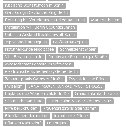
russische Bestattungen in Berlin
Gynäkologin Oschatzer Ring Berlin
Beratung bei Vermietunge und Verpachtung
Maurerarbeiten
Installation WiFi Berlin Gesundbrunnen
Unfall im Ausland Rechtsanwalt Berlin
Teppichbodenreinigung
Großformatkopien
Naturheilkunde Nikolassee
Schnelldienst Maler
VLH-Beratungsstelle
Prophylaxe Petersburger Straße
Mitgliedschaft Lohnsteuerhilfeverein
elektronische Sicherheitssysteme Berlin
Zahnarztpraxis Gatower Straße
Psychiatrische Pflege
Invisalign
SANA PRAXEN KONRAD-WOLF-STRASSE
Implantologe Wendenschloßstraße
Cranio Sakrale Therapie
Schmerzbehandlung
Friseursalon Anton-Saefkow-Platz
Hilfe bei Schulden
Frauenarztpraxis Sterndamm
Büroflächen Hermsdorf
Inkontinenz Pflege
Pflanzen Rahnsdorf
Entsorgung