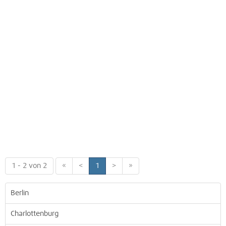
1 - 2 von 2
«
<
1
>
»
Berlin
Charlottenburg