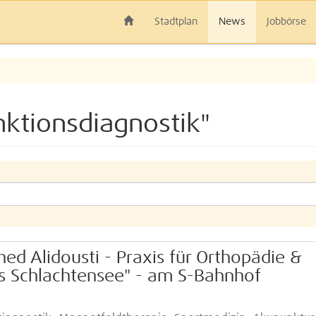
Stadtplan
News
Jobbörse
ktionsdiagnostik"
hed Alidousti - Praxis für Orthopädie &
us Schlachtensee" - am S-Bahnhof