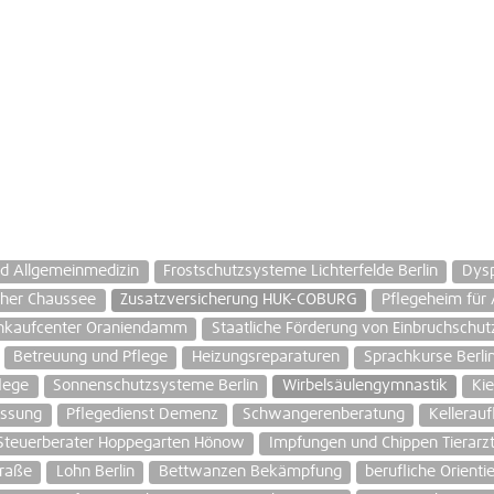
nd Allgemeinmedizin
Frostschutzsysteme Lichterfelde Berlin
Dys
cher Chaussee
Zusatzversicherung HUK-COBURG
Pflegeheim für 
inkaufcenter Oraniendamm
Staatliche Förderung von Einbruchschutz
Betreuung und Pflege
Heizungsreparaturen
Sprachkurse Berli
lege
Sonnenschutzsysteme Berlin
Wirbelsäulengymnastik
Kie
ssung
Pflegedienst Demenz
Schwangerenberatung
Kellerauf
Steuerberater Hoppegarten Hönow
Impfungen und Chippen Tierarz
traße
Lohn Berlin
Bettwanzen Bekämpfung
berufliche Orienti