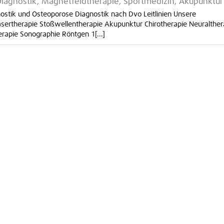
iagnostik, Magnetfeldtherapie, Sportmedizin, Akupunktur
ostik und Osteoporose Diagnostik nach Dvo Leitlinien Unsere
ertherapie Stoßwellentherapie Akupunktur Chirotherapie Neuralther
rapie Sonographie Röntgen 1[...]