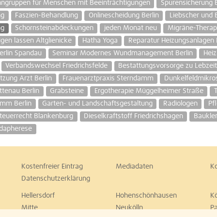
ngruppen für Menschen mit Beeinträchtigungen
Spurensicherung B
ng
Faszien-Behandlung
Onlinescheidung Berlin
Liebscher und 
ng
Schornsteinabdeckungen
jeden Monat neu
Migräne-Therap
igen lassen Altglienicke
Hatha Yoga
Reparatur Heizungsanlagen
rlin Spandau
Seminar Modernes Wundmanagement Berlin
Hei
Verbandswechsel Friedrichsfelde
Bestattungsvorsorge zu Lebzei
tzung Arzt Berlin
Frauenarztpraxis Sterndamm
Dunkelfeldmikros
ttenau Berlin
Grabsteine
Ergotherapie Müggelheimer Straße
amm Berlin
Garten- und Landschaftsgestaltung
Radiologen
Pf
Steuerrecht Blankenburg
Dieselkraftstoff Friedrichshagen
Bauklem
idapherese
Kostenfreier Eintrag
Mediadaten
K
Datenschutzerklärung
Hellersdorf
Hohenschönhausen
K
Mitte
Neukölln
P