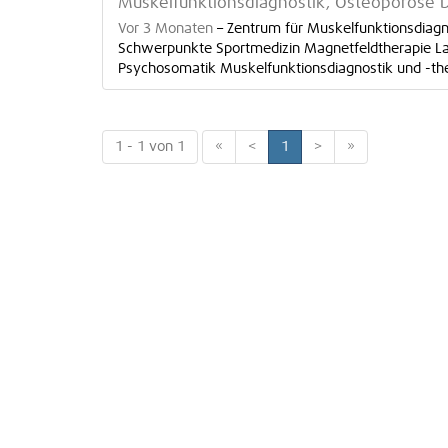
Muskelfunktionsdiagnostik, Osteoporose D
Vor 3 Monaten
–
Zentrum für Muskelfunktionsdiagn
Schwerpunkte Sportmedizin Magnetfeldtherapie Las
Psychosomatik Muskelfunktionsdiagnostik und -the
1 - 1 von 1
«
<
1
>
»