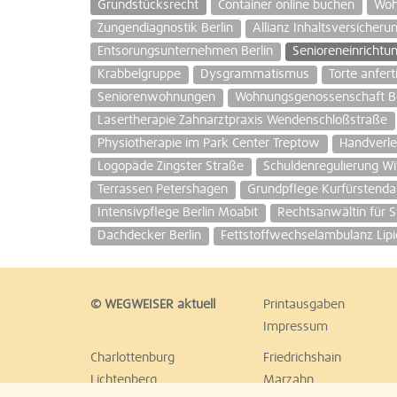
Grundstücksrecht
Container online buchen
Woh
Zungendiagnostik Berlin
Allianz Inhaltsversicheru
Entsorungsunternehmen Berlin
Senioreneinrichtu
Krabbelgruppe
Dysgrammatismus
Torte anfert
Seniorenwohnungen
Wohnungsgenossenschaft Be
Lasertherapie Zahnarztpraxis Wendenschloßstraße
Physiotherapie im Park Center Treptow
Handverle
Logopäde Zingster Straße
Schuldenregulierung Wi
Terrassen Petershagen
Grundpflege Kurfürstend
Intensivpflege Berlin Moabit
Rechtsanwältin für 
Dachdecker Berlin
Fettstoffwechselambulanz Lip
© WEGWEISER aktuell
Printausgaben
Impressum
Charlottenburg
Friedrichshain
Lichtenberg
Marzahn