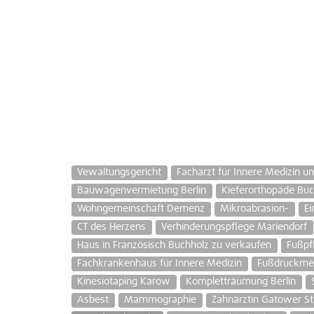
Vewaltungsgericht
Facharzt für Innere Medizin u
Bauwagenvermietung Berlin
Kieferorthopäde Bu
Wohngemeinschaft Demenz
Mikroabrasion-
E
CT des Herzens
Verhinderungspflege Mariendorf
Haus in Französisch Buchholz zu verkaufen
Fußpf
Fachkrankenhaus für Innere Medizin
Fußdruckme
Kinesiotaping Karow
Kompletträumung Berlin
Asbest
Mammographie
Zahnärztin Gatower S