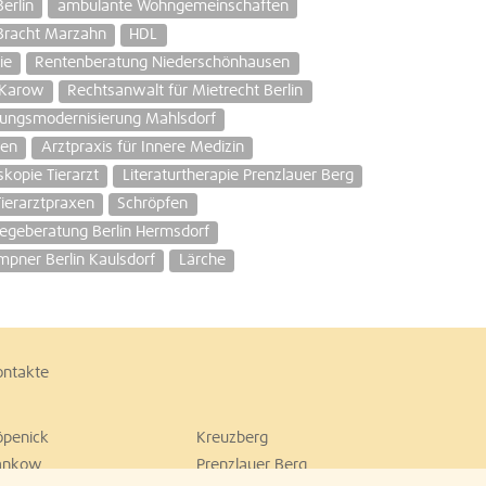
erlin
ambulante Wohngemeinschaften
Bracht Marzahn
HDL
ie
Rentenberatung Niederschönhausen
 Karow
Rechtsanwalt für Mietrecht Berlin
zungsmodernisierung Mahlsdorf
ten
Arztpraxis für Innere Medizin
kopie Tierarzt
Literaturtherapie Prenzlauer Berg
Tierarztpraxen
Schröpfen
legeberatung Berlin Hermsdorf
pner Berlin Kaulsdorf
Lärche
ontakte
öpenick
Kreuzberg
ankow
Prenzlauer Berg