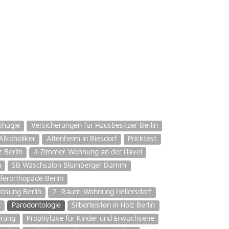
phagie
Versicherungen für Hausbesitzer Berlin
Alkoholiker
Altenheim in Biesdorf
Pricktest
 Berlin
4-Zimmer-Wohnung an der Havel
n
SB Waschsalon Blumberger Damm
ferorthopäde Berlin
lösung Berlin
2- Raum-Wohnung Hellersdorf
t
Parodontologie
Silberleisten in Holz Berlin
erung
Prophylaxe für Kinder und Erwachsene