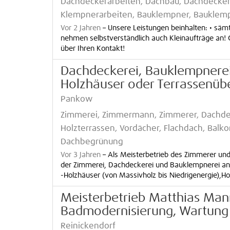
Dachdeckerarbeiten, Dachbau, Dachdecker
Klempnerarbeiten, Bauklempner, Bauklem
Vor 2 Jahren
–
Unsere Leistungen beinhalten: • säm
nehmen selbstverständlich auch Kleinaufträge an!
über Ihren Kontakt!
Dachdeckerei, Bauklempnerei,
Holzhäuser oder Terrassenüb
Pankow
Zimmerei, Zimmermann, Zimmerer, Dachdec
Holzterrassen, Vordächer, Flachdach, Balk
Dachbegrünung
Vor 3 Jahren
–
Als Meisterbetrieb des Zimmerer un
der Zimmerei, Dachdeckerei und Bauklempnerei an. 
-Holzhäuser (von Massivholz bis Niedrigenergie),Ho
Meisterbetrieb Matthias Man
Badmodernisierung, Wartung
Reinickendorf