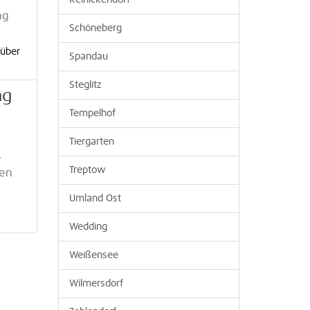
Reinickendorf
ng
Schöneberg
 über
Spandau
Steglitz
ng
Tempelhof
Tiergarten
,
Treptow
den
Umland Ost
Wedding
Weißensee
Wilmersdorf