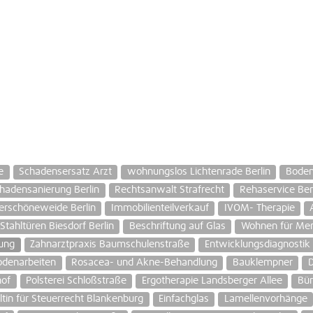
e
Schadensersatz Arzt
wohnungslos Lichtenrade Berlin
Boden
hadensanierung Berlin
Rechtsanwalt Strafrecht
Rehaservice Ber
rschöneweide Berlin
Immobilienteilverkauf
IVOM- Therapie
Stahltüren Biesdorf Berlin
Beschriftung auf Glas
Wohnen für Men
ung
Zahnarztpraxis Baumschulenstraße
Entwicklungsdiagnostik
denarbeiten
Rosacea- und Akne-Behandlung
Bauklempner
D
hof
Polsterei Schloßstraße
Ergotherapie Landsberger Allee
Bür
tin für Steuerrecht Blankenburg
Einfachglas
Lamellenvorhänge