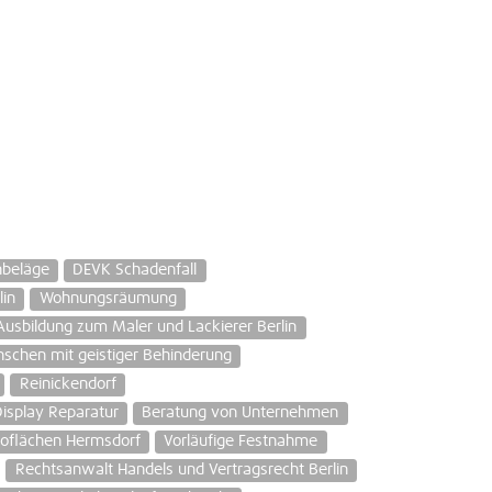
beläge
DEVK Schadenfall
lin
Wohnungsräumung
Ausbildung zum Maler und Lackierer Berlin
schen mit geistiger Behinderung
Reinickendorf
isplay Reparatur
Beratung von Unternehmen
oflächen Hermsdorf
Vorläufige Festnahme
Rechtsanwalt Handels und Vertragsrecht Berlin