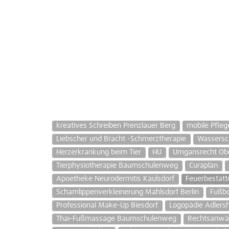
kreatives Schreiben Prenzlauer Berg
mobile Pfleg
Liebscher und Bracht -Schmerztherapie
Wassersc
Herzerkrankung beim Tier
HU
Umgansrecht Obe
Tierphysiotherapie Baumschulenweg
Curaplan
Apoetheke Neurodermitis Kaulsdorf
Feuerbestatt
Schamlippenverkleinerung Mahlsdorf Berlin
Fußbo
Professional Make-Up Biesdorf
Logopädie Adlers
Thai-Fußmassage Baumschulenweg
Rechtsanwäl