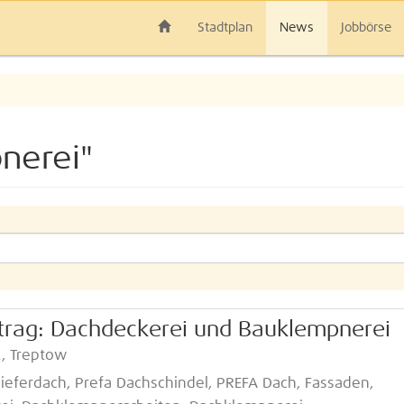
Stadtplan
News
Jobbörse
nerei"
ftrag: Dachdeckerei und Bauklempnerei
k, Treptow
ieferdach, Prefa Dachschindel, PREFA Dach, Fassaden,