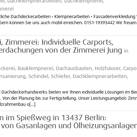
ei, Dachklempnerarbeiten, Dachklempnerei,
pnerei
tliche Dachdeckerarbeiten • Klempnerarbeiten • Fassadenverkleidung 
 Gern können Sie uns auch mobil erreichen: 0151-19393442 Wir freuen
 Zimmerei: Individuelle Carports,
erdachungen von der Zimmerei Jung
in
kerei, Bauklempnerei, Dachausbauten, Holzhäuser, Carpor
onsanierung, Schindel, Schiefer, Dachklempnerarbeiten,
d Dachdeckerhandwerks bieten wir Ihnen individuelle Lösungen im Be
Von der Planung bis zur Fertigstellung. Unser Leistungsangebot: Zim
lzrahmenbau o[...]
n im Spießweg in 13437 Berlin:
 von Gasanlagen und Ölheizungsanlage