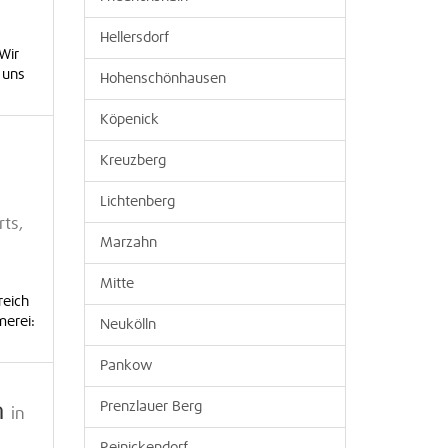
Hellersdorf
Wir
 uns
Hohenschönhausen
Köpenick
Kreuzberg
Lichtenberg
ts,
Marzahn
Mitte
reich
merei:
Neukölln
Pankow
n
Prenzlauer Berg
in