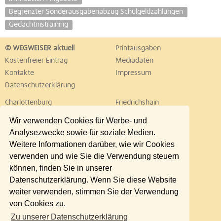
Begrenzter Sonderausgabenabzug Schulgeldzahlungen
Gedächtnistraining
© WEGWEISER aktuell
Printausgaben
Kostenfreier Eintrag
Mediadaten
Kontakte
Impressum
Datenschutzerklärung
Charlottenburg
Friedrichshain
Hellersdorf
Hohenschönhausen
Wir verwenden Cookies für Werbe- und
Köpenick
Kreuzberg
Analysezwecke sowie für soziale Medien.
Lichtenberg
Marzahn
Weitere Informationen darüber, wie wir Cookies
Mitte
Neukölln
verwenden und wie Sie die Verwendung steuern
Pankow
Prenzlauer Berg
können, finden Sie in unserer
Reinickendorf
Schöneberg
Datenschutzerklärung. Wenn Sie diese Website
Spandau
Steglitz
weiter verwenden, stimmen Sie der Verwendung
Tempelhof
Tiergarten
von Cookies zu.
Treptow
Umland Ost
Zu unserer Datenschutzerklärung