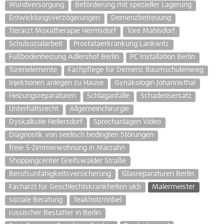
Wundversorgung
Beförderung mit spezieller Lagerung
Entwicklungsverzögerungen
Demenzbetreuung
Tierarzt Moxatherapie Hermsdorf
Tore Mahlsdorf
Schulsozialarbeit
Prostataerkrankung Lankwitz
Fußbodenheizung Adlershof Berlin
PC Installation Berlin
Türenelemente
Fachpflege für Demenz Baumschulenweg
Injektionen anlegen zu Hause
Gynäkologin Johannisthal
Heizungsreparaturen
Schlaganfälle
Schadensersatz
Unterhaltsrecht
Allgemeinchirurgie
Dyskalkulie Hellersdorf
Sprechanlagen Video
Diagnostik von seelisch bedingten Störungen
freie 5-Zimmerwohnung in Marzahn
Shoppingcenter Greifswalder Straße
Berufsunfähigkeitsversicherung
Glasreparaturen Berlin
Facharzt für Geschlechtskrankheiten ukb
Malermeister
soziale Beratung
Teakholzmöbel
russischer Bestatter in Berlin