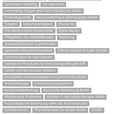
Spandauer Siedlung
Akutgeriatrie
Screeninng Magen und Darm Nikolassee Berlin
Krebsdiagnostik
herausnehmbare Zahnspangen Berlin
Treppen
Naturfaserteppich
Physio-Fit
VW Werktstätten Marienfelde
Reha-Wesen
Pflegeheim für Alkoholkranke
Wohnung
Handrehabilitation Ergotherapie
Apotheke Rheuma Kaulsdorf
Zahnarztpraxis Revaler Straße
Arthroskopische Operationen
Komplexe Physikalische Entstauungstherapie KPE
Zahlen und Buchstaben Ballons
Installation von Gasanlagen Französisch Buchholz
Primärtherapie
Zimmermannsarbeiten
Restschuldbefreiung
Russische Bestattung Berlin
Mathematik Probleme
Vitamin-C-Hochdosistherapie Berlin
Psychologische Betreuung Allee der Kosmonauten
Schadenersatz
Physiotherapie für Kinder Berlin
Kettler