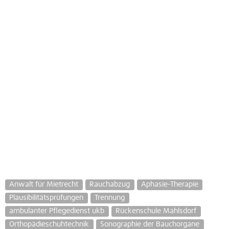
Anwalt für Mietrecht
Rauchabzug
Aphasie-Therapie
Plausibilitätsprüfungen
Trennung
ambulanter Pflegedienst ukb
Rückenschule Mahlsdorf
Orthopädieschuhtechnik
Sonographie der Bauchorgane