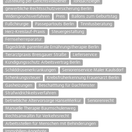
Zustellung per Gerichtsvollzieher
Tondachziegel
gewerbliche Rechtsschutzversicherung Berlin
Widerspruchsverfahren
Preis
Ballons zum Geburtstag
Fußchirurgie
Passepartouts Berlin
Tinnitusberatung
Herz-Kreislauf-Praxis
Steuergestaltung
Fernseherreparatur
Tagesklinik parenterale Ernährungstherapie Berlin
Tierarztpraxis Breisgauer Straße
Lieferservice
Kündigungsschutz Arbeitsvertrag Berlin
Schilddrüsenerkrankungen
Seniorenservice Maler Kaulsdorf
Schenkungssteuer
Krebsfrüherkennung Frauenarzt Berlin
Gasheizungen
Beschatttung für Dachfenster
Strafwidrichkeitsverfahren
betriebliche Altervorsorge HanseMerkur
Seniorenrecht
Manuelle Therapie Baumschulenweg
Rechtsanwältin für Verkehrsrecht
Arbeitsstellen für Menschen mit Behinderungen
Immobilien-Angebote