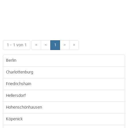
1 - 1 von 1
«
<
1
>
»
Berlin
Charlottenburg
Friedrichshain
Hellersdorf
Hohenschönhausen
Köpenick