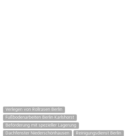
Verlegen von Rollrasen Berlin
Fußbodenarbeiten Berlin Karlshorst
Beförderung mit spezieller Lagerung
Dachfenster Niederschönhausen
Reinigungsdienst Berlin