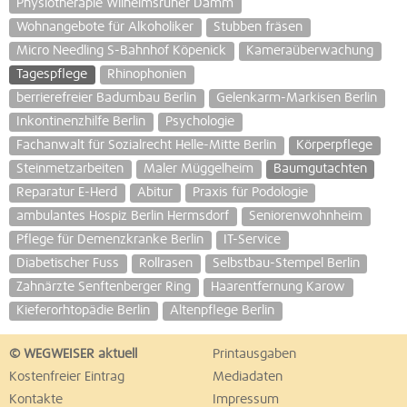
Physiotherapie Wilhelmsruher Damm
Wohnangebote für Alkoholiker
Stubben fräsen
Micro Needling S-Bahnhof Köpenick
Kameraüberwachung
Tagespflege
Rhinophonien
berrierefreier Badumbau Berlin
Gelenkarm-Markisen Berlin
Inkontinenzhilfe Berlin
Psychologie
Fachanwalt für Sozialrecht Helle-Mitte Berlin
Körperpflege
Steinmetzarbeiten
Maler Müggelheim
Baumgutachten
Reparatur E-Herd
Abitur
Praxis für Podologie
ambulantes Hospiz Berlin Hermsdorf
Seniorenwohnheim
Pflege für Demenzkranke Berlin
IT-Service
Diabetischer Fuss
Rollrasen
Selbstbau-Stempel Berlin
Zahnärzte Senftenberger Ring
Haarentfernung Karow
Kieferorhtopädie Berlin
Altenpflege Berlin
© WEGWEISER aktuell
Printausgaben
Kostenfreier Eintrag
Mediadaten
Kontakte
Impressum