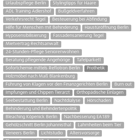
Urlaubspflege Berlin
Stylingtipps für Haare
ADL Training Adlershof
Bußgeldverfahren
Verkehrsrecht Tegel
Besteuerung bei Abfindung
Hilfe für Menschen mit Behinderung
Haustüröffnung Berlin
Hyposensibilisierung
Fassadensanierung Tegel
Mietvertrag Rechtsanwalt
24-Stunden-Pflege Seniorenwohnen
Beratung pflegende Angehörige
Tafelparkett
Sofortchemie mittels Reflotron Berlin
Prothetik
Holzmöbel nach Maß Blankenburg
Führung von Klagen vor den Finanzgerichten Berlin
Burn out
Impfungen und Chippen Tierarzt
Orthopädische Einlagen
Seebestattung Berlin
Nachtdialyse
Hörschaden
Behinderung und Behindertenpolitik
Bleaching Köpenick Berlin
Nachbesserung EA189
Gehölzschnitt Berlin Johannisthal
Lahmheiten beim Tier
Veneers Berlin
Lichtstudio
Altersvorsorge