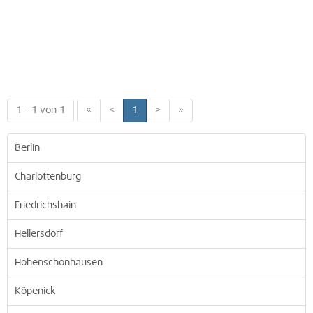
1 - 1 von 1
«
<
1
>
»
Berlin
Charlottenburg
Friedrichshain
Hellersdorf
Hohenschönhausen
Köpenick