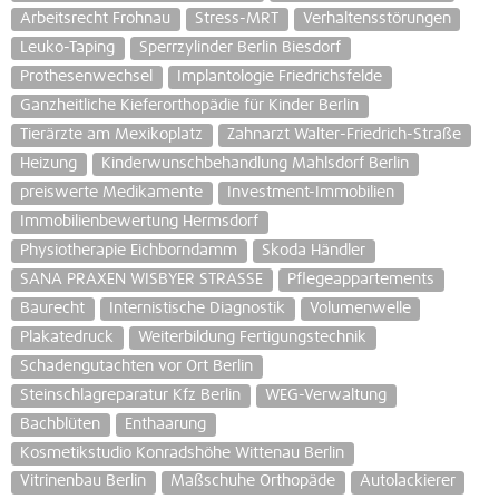
Arbeitsrecht Frohnau
Stress-MRT
Verhaltensstörungen
Leuko-Taping
Sperrzylinder Berlin Biesdorf
Prothesenwechsel
Implantologie Friedrichsfelde
Ganzheitliche Kieferorthopädie für Kinder Berlin
Tierärzte am Mexikoplatz
Zahnarzt Walter-Friedrich-Straße
Heizung
Kinderwunschbehandlung Mahlsdorf Berlin
preiswerte Medikamente
Investment-Immobilien
Immobilienbewertung Hermsdorf
Physiotherapie Eichborndamm
Skoda Händler
SANA PRAXEN WISBYER STRASSE
Pflegeappartements
Baurecht
Internistische Diagnostik
Volumenwelle
Plakatedruck
Weiterbildung Fertigungstechnik
Schadengutachten vor Ort Berlin
Steinschlagreparatur Kfz Berlin
WEG-Verwaltung
Bachblüten
Enthaarung
Kosmetikstudio Konradshöhe Wittenau Berlin
Vitrinenbau Berlin
Maßschuhe Orthopäde
Autolackierer