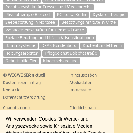
Rechtsanwältin für Presse- und Medienrecht
Physiotherapie Biesdorf
PC-Kurse Berlin
Dyslalie-Therapie
Seebestattung in Nordsee
Bestattungsinstitute in Mitte
Wohngemeinschaften für Demenzkranke
Soziale Beratung und Hilfe in Krisensituationen
Dämmsysteme
DEVK Kundenbüro
Küchenhandel Berlin
Heizungsarbeiten
Pflegedienst Bölschestraße
Geburtshilfe Tier
Kinderbehandlung
© WEGWEISER aktuell
Printausgaben
Kostenfreier Eintrag
Mediadaten
Kontakte
Impressum
Datenschutzerklärung
Charlottenburg
Friedrichshain
Hellersdorf
Hohenschönhausen
Wir verwenden Cookies für Werbe- und
Köpenick
Kreuzberg
Analysezwecke sowie für soziale Medien.
Lichtenberg
Marzahn