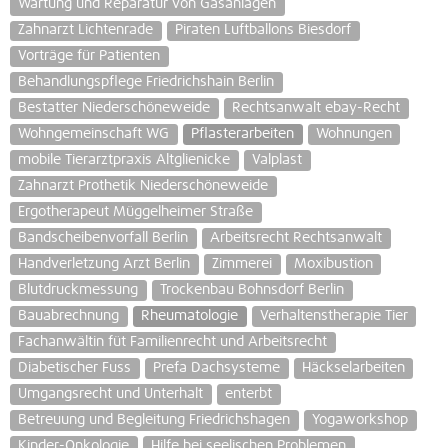
Wartung und Reparatur von Gasanlagen
Zahnarzt Lichtenrade
Piraten Luftballons Biesdorf
Vorträge für Patienten
Behandlungspflege Friedrichshain Berlin
Bestatter Niederschöneweide
Rechtsanwalt ebay-Recht
Wohngemeinschaft WG
Pflasterarbeiten
Wohnungen
mobile Tierarztpraxis Altglienicke
Valplast
Zahnarzt Prothetik Niederschöneweide
Ergotherapeut Müggelheimer Straße
Bandscheibenvorfall Berlin
Arbeitsrecht Rechtsanwalt
Handverletzung Arzt Berlin
Zimmerei
Moxibustion
Blutdruckmessung
Trockenbau Bohnsdorf Berlin
Bauabrechnung
Rheumatologie
Verhaltenstherapie Tier
Fachanwältin füt Familienrecht und Arbeitsrecht
Diabetischer Fuss
Prefa Dachsysteme
Häckselarbeiten
Umgangsrecht und Unterhalt
enterbt
Betreuung und Begleitung Friedrichshagen
Yogaworkshop
Kinder-Onkologie
Hilfe bei seelischen Problemen