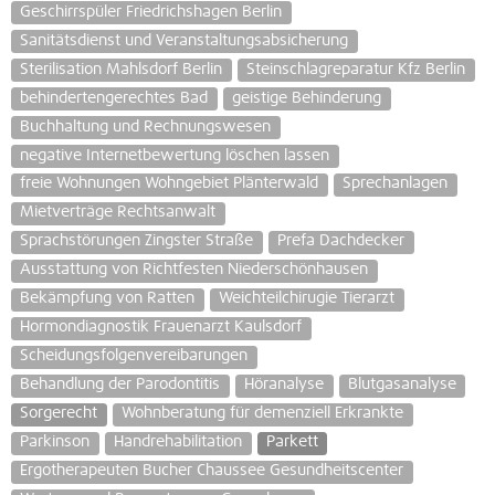
Geschirrspüler Friedrichshagen Berlin
Sanitätsdienst und Veranstaltungsabsicherung
Sterilisation Mahlsdorf Berlin
Steinschlagreparatur Kfz Berlin
behindertengerechtes Bad
geistige Behinderung
Buchhaltung und Rechnungswesen
negative Internetbewertung löschen lassen
freie Wohnungen Wohngebiet Plänterwald
Sprechanlagen
Mietverträge Rechtsanwalt
Sprachstörungen Zingster Straße
Prefa Dachdecker
Ausstattung von Richtfesten Niederschönhausen
Bekämpfung von Ratten
Weichteilchirugie Tierarzt
Hormondiagnostik Frauenarzt Kaulsdorf
Scheidungsfolgenvereibarungen
Behandlung der Parodontitis
Höranalyse
Blutgasanalyse
Sorgerecht
Wohnberatung für demenziell Erkrankte
Parkinson
Handrehabilitation
Parkett
Ergotherapeuten Bucher Chaussee Gesundheitscenter