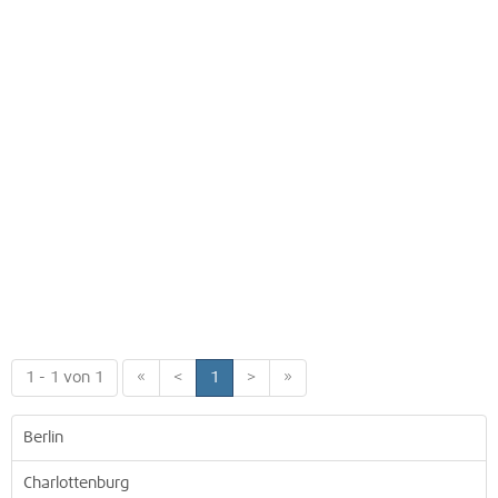
1 - 1 von 1
«
<
1
>
»
Berlin
Charlottenburg