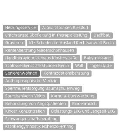
Heizungsservice
Zahnarztpraxen Biesdorf
unterstützte Überleitung in Therapieleistung
Dachbau
Gravuren
Kfz Schaden im Ausland Rechtsanwalt Berlin
Rentenberatung Niederschönhausen
Handtherapie Ärztehaus Klosterstraße
Babymassage
Schlüsseldienst 24-Stunden Berlin
Wolf
Tagesstätte
Seniorenwohnen
Kontrazeptionsberatung
Anthroposophische Medizin
Sperrmüllentsorgung Baumschulenweg
Sprechanlagen Video
Kamera-Überwachung
Behandlung von Angstpatienten
Rindenmulch
Kinder Konzentration
Belastungs-EKG und Langzeit-EKG
Schwangerschaftsberatung
Krankengymnastik Hohenzollernring