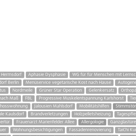
n Hermsdorf
Aphasie Dysphasie
WG für für Menschen mit Lernsc
orf Berlin
Menüservice vegetarische Kost nach Hause
Autogene
tus
Nordmeile
Grüner Star Operation
Gelenkersatz
Orthop
 nach Maß
FBL
Progressive Muskelentspannung Karlshorst
Tie
chosswohnung
Jalousien Mahlsdorf
Mobilitätshilfen
Stimmstö
le Kaulsdorf
Brandverletzungen
Holzpelletsheizung
Tagespfle
ertür
Frauenarzt Marienfelder Allee
Allergologie
Ganzglastüre
auer
Wohnungsbesichtigungen
Fassadenrenovierung
TaiChi Ku