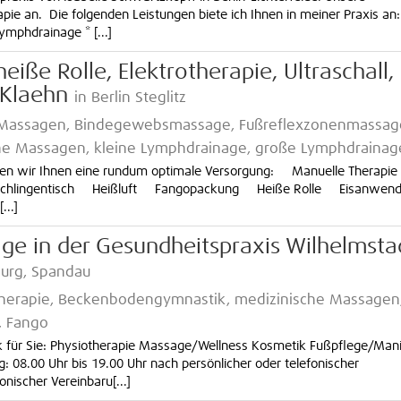
rapie an. Die folgenden Leistungen biete ich Ihnen in meiner Praxis an:
mphdrainage * [...]
eiße Rolle, Elektrotherapie, Ultraschall,
 Klaehn
in Berlin Steglitz
 Massagen, Bindegewebsmassage, Fußreflexzonenmassag
he Massagen, kleine Lymphdrainage, große Lymphdrainag
ten wir Ihnen eine rundum optimale Versorgung: Manuelle Therap
Schlingentisch Heißluft Fangopackung Heiße Rolle Eisanwen
..]
ge in der Gesundheitspraxis Wilhelmsta
burg, Spandau
therapie, Beckenbodengymnastik, medizinische Massagen
, Fango
ck für Sie: Physiotherapie Massage/Wellness Kosmetik Fußpflege/Man
 08.00 Uhr bis 19.00 Uhr nach persönlicher oder telefonischer
nischer Vereinbaru[...]