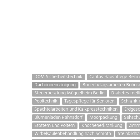
DOM Sicherheitstechnik
Caritas Hauspflege Berli
Dachrinnenreinigung
Bodenbelagsarbeiten Bohnsd
Steuerberatung Müggelheim Berlin
Diabetes melli
Pooltechnik
Tagespflege für Senioren
Schrank
Spachtelarbeiten und Kalkpresstechniken
Erdges
Blumenladen Rahnsdorf
Moorpackung
Sehschu
Stottern und Poltern
Knochenerkrankung
Zimm
Wirbelsäulenbehandlung nach Schroth
Steinbildh