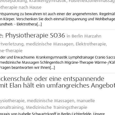
 Pelosepackung, Krankengymnastik, Fußreflexzonenmassag
iotherapie nach Hause
Entspannung zu bewahren ist auch einer der angenehmsten. Regelmä
den Körper. Verschenken Sie doch einmal Entspannung und Wohlbehag
dheit: - Elektrothera[...]
ie: Physiotherapie SO36
in Berlin Marzahn
ortverletzung, medizinische Massagen, Elektrotherapie,
ne-Therapie
nder und Erwachsene: Krankengymnastik Lymphdrainage Cranio Sacra
medizinische Massagen Schlingentisch Migräne-Therapie Wärme-/Käl
 Fragen beantworten wir Ihnen[...]
ückenschule oder eine entspannende
it Elan hält ein umfangreiches Angebo
ysiotherapie, medizinische Massagen, manuelle
onaltraining, Medizinische Trainingstherapie
epraxis von Isabelle Schwartzkopff in Berlin-Lichterfelde. Unsere