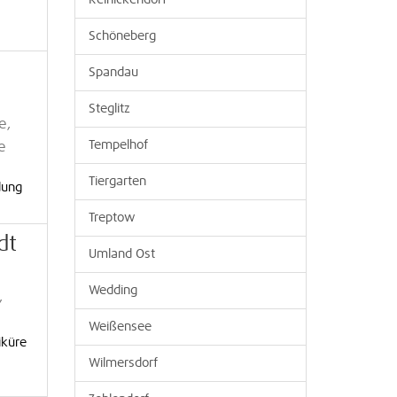
Reinickendorf
Schöneberg
Spandau
Steglitz
e,
Tempelhof
e
ie
Tiergarten
dung
Treptow
dt
Umland Ost
Wedding
,
Weißensee
iküre
Wilmersdorf