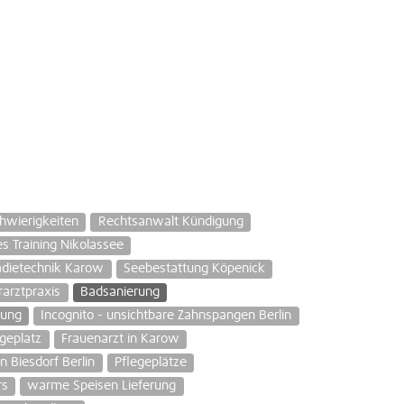
hwierigkeiten
Rechtsanwalt Kündigung
s Training Nikolassee
ädietechnik Karow
Seebestattung Köpenick
rarztpraxis
Badsanierung
rung
Incognito - unsichtbare Zahnspangen Berlin
geplatz
Frauenarzt in Karow
n Biesdorf Berlin
Pflegeplätze
rs
warme Speisen Lieferung