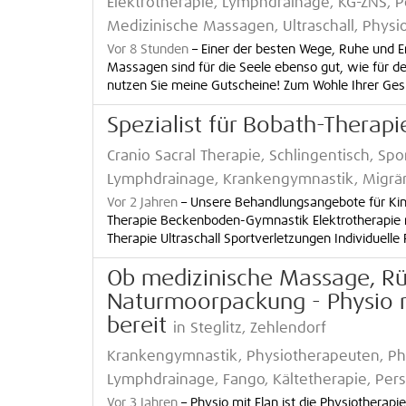
Elektrotherapie, Lymphdrainage, KG-ZNS,
Medizinische Massagen, Ultraschall, Phys
Vor 8 Stunden
–
Einer der besten Wege, Ruhe und 
Massagen sind für die Seele ebenso gut, wie für 
nutzen Sie meine Gutscheine! Zum Wohle Ihrer Gesun
Spezialist für Bobath-Therap
Cranio Sacral Therapie, Schlingentisch, Sp
Lymphdrainage, Krankengymnastik, Migrä
Vor 2 Jahren
–
Unsere Behandlungsangebote für Ki
Therapie Beckenboden-Gymnastik Elektrotherapie 
Therapie Ultraschall Sportverletzungen Individuelle
Ob medizinische Massage, R
Naturmoorpackung - Physio m
bereit
in Steglitz, Zehlendorf
Krankengymnastik, Physiotherapeuten, Ph
Lymphdrainage, Fango, Kältetherapie, Pers
Vor 3 Jahren
–
Physio mit Elan ist die Physiotherapi