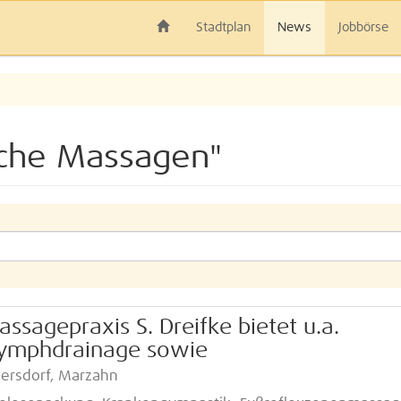
Stadtplan
News
Jobbörse
sche Massagen"
ssagepraxis S. Dreifke bietet u.a.
, Lymphdrainage sowie
lersdorf, Marzahn