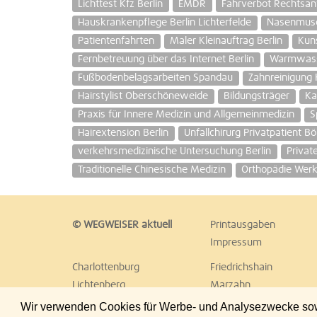
Lichttest Kfz Berlin
EMDR
Fahrverbot Rechtsan
Hauskrankenpflege Berlin Lichterfelde
Nasenmusc
Patientenfahrten
Maler Kleinauftrag Berlin
Kuns
Fernbetreuung über das Internet Berlin
Warmwasse
Fußbodenbelagsarbeiten Spandau
Zahnreinigung 
Hairstylist Oberschöneweide
Bildungsträger
Ka
Praxis für Innere Medizin und Allgemeinmedizin
S
Hairextension Berlin
Unfallchirurg Privatpatient B
verkehrsmedizinische Untersuchung Berlin
Privat
Traditionelle Chinesische Medizin
Orthopädie Wer
© WEGWEISER aktuell
Printausgaben
Impressum
Charlottenburg
Friedrichshain
Lichtenberg
Marzahn
Reinickendorf
Schöneberg
Wir verwenden Cookies für Werbe- und Analysezwecke sowie