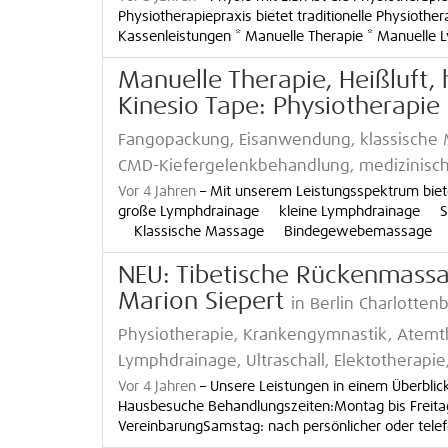
Physiotherapiepraxis bietet traditionelle Physiothe
Kassenleistungen * Manuelle Therapie * Manuelle Ly
Manuelle Therapie, Heißluft, h
Kinesio Tape: Physiotherapie
Fangopackung, Eisanwendung, klassische
CMD-Kiefergelenkbehandlung, medizinisc
Vor 4 Jahren
–
Mit unserem Leistungsspektrum bie
große Lymphdrainage kleine Lymphdrainage 
Klassische Massage Bindegewebemassage [.
NEU: Tibetische Rückenmassa
Marion Siepert
in Berlin Charlotten
Physiotherapie, Krankengymnastik, Atem
Lymphdrainage, Ultraschall, Elektotherapie
Vor 4 Jahren
–
Unsere Leistungen in einem Überbli
Hausbesuche Behandlungszeiten:Montag bis Freitag:
VereinbarungSamstag: nach persönlicher oder telefo