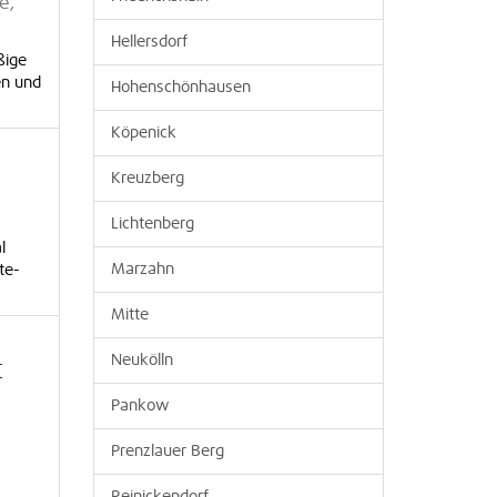
e,
Hellersdorf
ßige
en und
Hohenschönhausen
Köpenick
Kreuzberg
Lichtenberg
l
Marzahn
te-
Mitte
Neukölln
t
Pankow
Prenzlauer Berg