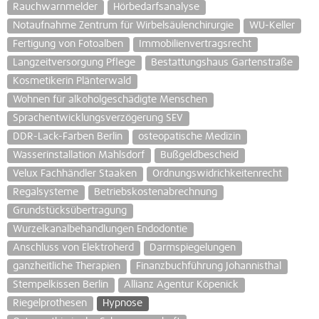
Rauchwarnmelder
Hörbedarfsanalyse
Notaufnahme Zentrum für Wirbelsäulenchirurgie
WU-Keller
Fertigung von Fotoalben
Immobilienvertragsrecht
Langzeitversorgung Pflege
Bestattungshaus Gartenstraße
Kosmetikerin Plänterwald
Wohnen für alkoholgeschädigte Menschen
Sprachentwicklungsverzögerung SEV
DDR-Lack-Farben Berlin
osteopatische Medizin
Wasserinstallation Mahlsdorf
Bußgeldbescheid
Velux Fachhändler Staaken
Ordnungswidrichkeitenrecht
Regalsysteme
Betriebskostenabrechnung
Grundstücksübertragung
Wurzelkanalbehandlungen Endodontie
Anschluss von Elektroherd
Darmspiegelungen
ganzheitliche Therapien
Finanzbuchführung Johannisthal
Stempelkissen Berlin
Allianz Agentur Köpenick
Riegelprothesen
Hypnose