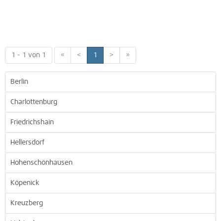
1 - 1 von 1
«
<
1
>
»
Berlin
Charlottenburg
Friedrichshain
Hellersdorf
Hohenschönhausen
Köpenick
Kreuzberg