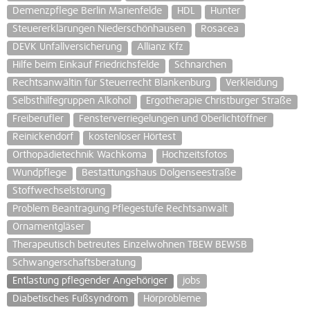
Demenzpflege Berlin Marienfelde
HDL
Hunter
Steuererklärungen Niederschönhausen
Rosacea
DEVK Unfallversicherung
Allianz Kfz
Hilfe beim Einkauf Friedrichsfelde
Schnarchen
Rechtsanwältin für Steuerrecht Blankenburg
Verkleidung
Selbsthilfegruppen Alkohol
Ergotherapie Christburger Straße
Freiberufler
Fensterverriegelungen und Oberlichtöffner
Reinickendorf
kostenloser Hörtest
Orthopädietechnik Wachkoma
Hochzeitsfotos
Wundpflege
Bestattungshaus Dolgenseestraße
Stoffwechselstörung
Problem Beantragung Pflegestufe Rechtsanwalt
Ornamentgläser
Therapeutisch betreutes Einzelwohnen TBEW BEWSB
Schwangerschaftsberatung
Entlastung pflegender Angehöriger
jobs
Diabetisches Fußsyndrom
Hörprobleme