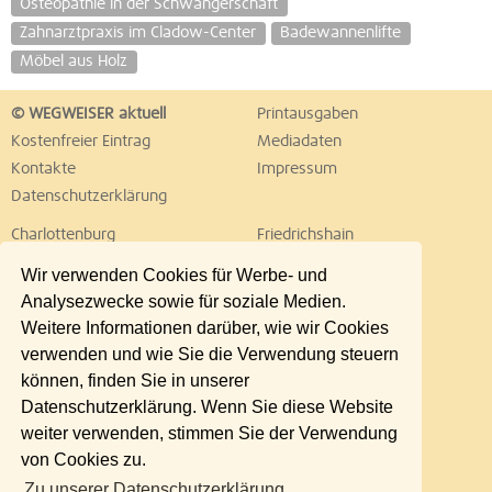
Osteopathie in der Schwangerschaft
Zahnarztpraxis im Cladow-Center
Badewannenlifte
Möbel aus Holz
© WEGWEISER aktuell
Printausgaben
Kostenfreier Eintrag
Mediadaten
Kontakte
Impressum
Datenschutzerklärung
Charlottenburg
Friedrichshain
Hellersdorf
Hohenschönhausen
Wir verwenden Cookies für Werbe- und
Köpenick
Kreuzberg
Analysezwecke sowie für soziale Medien.
Lichtenberg
Marzahn
Weitere Informationen darüber, wie wir Cookies
Mitte
Neukölln
verwenden und wie Sie die Verwendung steuern
Pankow
Prenzlauer Berg
können, finden Sie in unserer
Reinickendorf
Schöneberg
Datenschutzerklärung. Wenn Sie diese Website
Spandau
Steglitz
weiter verwenden, stimmen Sie der Verwendung
Tempelhof
Tiergarten
von Cookies zu.
Treptow
Umland Ost
Zu unserer Datenschutzerklärung