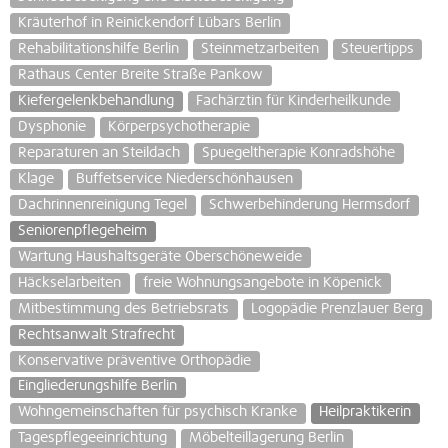
Kräuterhof in Reinickendorf Lübars Berlin
Rehabilitationshilfe Berlin
Steinmetzarbeiten
Steuertipps
Rathaus Center Breite Straße Pankow
Kiefergelenkbehandlung
Fachärztin für Kinderheilkunde
Dysphonie
Körperpsychotherapie
Reparaturen an Steildach
Spuegeltherapie Konradshöhe
Klage
Buffetservice Niederschönhausen
Dachrinnenreinigung Tegel
Schwerbehinderung Hermsdorf
Seniorenpflegeheim
Wartung Haushaltsgeräte Oberschöneweide
Häckselarbeiten
freie Wohnungsangebote in Köpenick
Mitbestimmung des Betriebsrats
Logopädie Prenzlauer Berg
Rechtsanwalt Strafrecht
Konservative präventive Orthopädie
Eingliederungshilfe Berlin
Wohngemeinschaften für psychisch Kranke
Heilpraktikerin
Tagespflegeeinrichtung
Möbelteillagerung Berlin