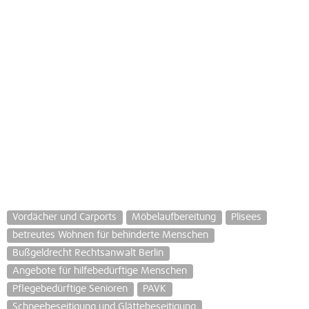
Vordächer und Carports
Möbelaufbereitung
Plisees
betreutes Wohnen für behinderte Menschen
Bußgeldrecht Rechtsanwalt Berlin
Angebote für hilfebedürftige Menschen
Pflegebedürftige Senioren
PAVK
Schneebeseitigung und Glättebeseitigung