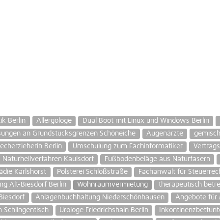
k Berlin
Allergologe
Dual Boot mit Linux und Windows Berlin
ungen an Grundstücksgrenzen Schöneiche
Augenärzte
gemisch
echerzieherin Berlin
Umschulung zum Fachinformatiker
Vertrags
Naturheilverfahren Kaulsdorf
Fußbodenbeläge aus Naturfasern
die Karlshorst
Polsterei Schloßstraße
Fachanwalt für Steuerrech
 Alt-Biesdorf Berlin
Wohnraumvermietung
therapeutisch betr
Biesdorf
Anlagenbuchhaltung Niederschönhausen
Angebote für
 Schlingentisch
Urologe Friedrichshain Berlin
Inkontinenzbettunt