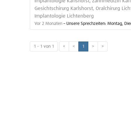
Implantologie Karlshorst, Zahnmedizin Karls
Gesichtschirurg Karlshorst, Oralchirurg Lic
Implantologie Lichtenberg
Vor 2 Monaten
–
Unsere Sprechzeiten: Montag, Die
1 - 1 von 1
«
<
1
>
»