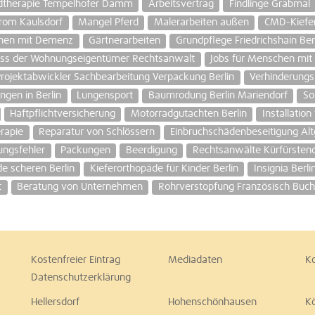
dtherapie Tempelhofer Damm
Arbeitsvertrag
Findlinge Grabmal
rom Kaulsdorf
Mangel Pferd
Malerarbeiten außen
CMD-Kiefe
chen mit Demenz
Gärtnerarbeiten
Grundpflege Friedrichshain Ber
uss der Wohnungseigentümer Rechtsanwalt
Jobs für Menschen mit
rojektabwickler Sachbearbeitung Verpackung Berlin
Verhinderungs
ngen in Berlin
Lungensport
Baumrodung Berlin Mariendorf
So
Haftpflichtversicherung
Motorradgutachten Berlin
Installatio
rapie
Reparatur von Schlössern
Einbruchschädenbeseitigung Alt
ungsfehler
Packungen
Beerdigung
Rechtsanwälte Kürfürste
e scheren Berlin
Kieferorthopäde für Kinder Berlin
Insignia Berli
t
Beratung von Unternehmen
Rohrverstopfung Französisch Buch
Kostenfreier Eintrag
Mediadaten
K
Datenschutzerklärung
Hellersdorf
Hohenschönhausen
K