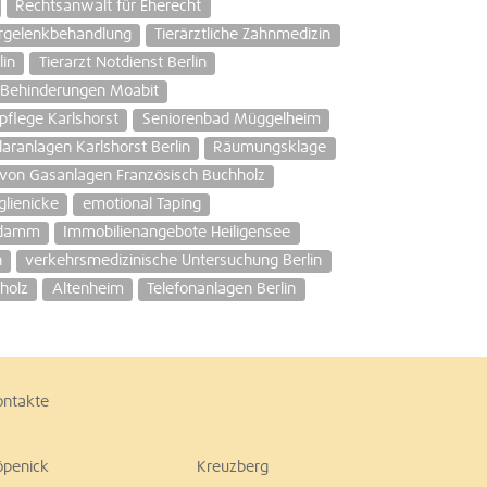
Rechtsanwalt für Eherecht
rgelenkbehandlung
Tierärztliche Zahnmedizin
lin
Tierarzt Notdienst Berlin
 Behinderungen Moabit
pflege Karlshorst
Seniorenbad Müggelheim
laranlagen Karlshorst Berlin
Räumungsklage
n von Gasanlagen Französisch Buchholz
glienicke
emotional Taping
ndamm
Immobilienangebote Heiligensee
n
verkehrsmedizinische Untersuchung Berlin
holz
Altenheim
Telefonanlagen Berlin
ontakte
öpenick
Kreuzberg