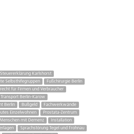
Steuererklärung Karlshorst
te Selbsthifegruppen
Fußchirurgie Berlin
recht für Firmen und Verbraucher
Transport Berlin-Karow
t Berlin
Bußgeld
Fachwerkwände
eutes Einzelwohnen
Prostata-Zentrum
 Menschen mit Demenz
Installation
erlagen
Sprachstörung Tegel und Frohnau