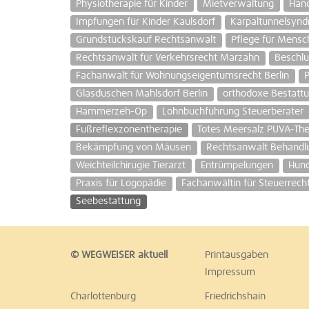
Physiotherapie für Kinder
Mietverwaltung
Han
Impfungen für Kinder Kaulsdorf
Karpaltunnelsynd
Grundstückskauf Rechtsanwalt
Pflege für Mens
Rechtsanwalt für Verkehrsrecht Marzahn
Beschl
Fachanwalt für Wohnungseigentumsrecht Berlin
P
Glasduschen Mahlsdorf Berlin
orthodoxe Bestattu
Hammerzeh-Op
Lohnbuchführung Steuerberater
Fußreflexzonentherapie
Totes Meersalz PUVA-The
Bekämpfung von Mäusen
Rechtsanwalt Behandl
Weichteilchirugie Tierarzt
Entrümpelungen
Hund
Praxis für Logopädie
Fachanwältin für Steuerrech
Seebestattung
© WEGWEISER aktuell
Printausgaben
Impressum
Charlottenburg
Friedrichshain