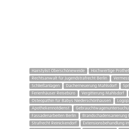
Hairstylist Oberschöneweide
Hochwertige Protheti
Rechtsanwalt für Jugendstrafrecht Berlin
Vermess
Schließanlagen
Dacherneuerung Mahlsdorf
Spr
Ferienhäuser Reisebüro
Vergitterung Mahlsdorf
Osteopathin für Babys Niederschönhausen
Logopä
Apothekennotdienst
Gebrauchtwagenuntersuchung
Fassadenarbeiten Berlin
Brandschadensanierung 
Strafrecht Reinickendorf
Extensionsbehandlung im