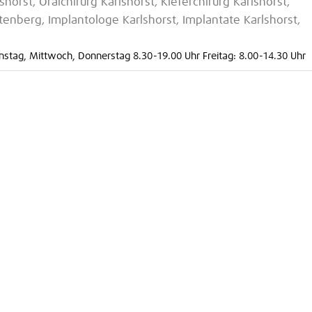
horst, Oralchirurg Karlshorst, Kieferchirurg Karlshorst,
htenberg, Implantologe Karlshorst, Implantate Karlshorst,
nstag, Mittwoch, Donnerstag 8.30-19.00 Uhr Freitag: 8.00-14.30 Uhr