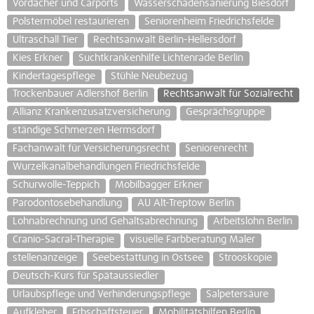
Vordächer und Carports
Wasserschadensanierung Biesdorf
Polstermöbel restaurieren
Seniorenheim Friedrichsfelde
Ultraschall Tier
Rechtsanwalt Berlin-Hellersdorf
Kies Erkner
Suchtkrankenhilfe Lichtenrade Berlin
Kindertagespflege
Stühle Neubezug
Trockenbauer Adlershof Berlin
Rechtsanwalt für Sozialrecht
Allianz Krankenzusatzversicherung
Gesprächsgruppe
ständige Schmerzen Hermsdorf
Fachanwalt für Versicherungsrecht
Seniorenrecht
Wurzelkanalbehandlungen Friedrichsfelde
Schurwolle-Teppich
Mobilbagger Erkner
Parodontosebehandlung
AU Alt-Treptow Berlin
Lohnabrechnung und Gehaltsabrechnung
Arbeitslohn Berlin
Cranio-Sacral-Therapie
visuelle Farbberatung Maler
stellenanzeige
Seebestattung in Ostsee
Strooskopie
Deutsch-Kurs für Spätaussiedler
Urlaubspflege und Verhinderungspflege
Salpetersäure
Aufkleber
Erbschaftsteuer
Mobilitätshilfen Berlin