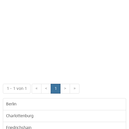
1 - 1 von 1
«
<
1
>
»
Berlin
Charlottenburg
Friedrichshain