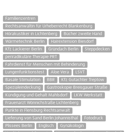
Familienzentren
Rechtsanwältin für Urheberrecht Blankenburg
Hörakustiker in Lichtenberg
Bücher zweite Hand
Wärmetechnik Berlin
Hairextension Biesdorf
Kfz Lackierer Berlin
Gründach Berlin
Steppdecken
periradikuläre Therapie PRT
Fahrdienst für Menschen mit Behinderung
Lungenfunktionstest
Aloe Vera
LSVT
Basale Stimulation
BBR
Kfz Gutachter Treptow
Spezialeindeckung
Gastroskopie Breisgauer Straße
Kündigung und Gehalt Mahlsdorf
LKW Werkstatt
Frauenarzt Wönnichstraße Lichtenberg
Punkte in Flensburg Rechtsanwalt
Lieferung von Sand Berlin Johannisthal
Fotodruck
Plissees Berlin
Englisch
Gynäkologin