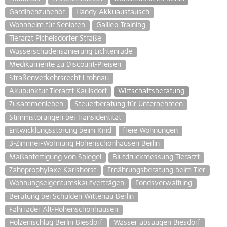
Gardinenzubehör
Handy Akkuaustausch
Wohnheim für Senioren
Galileo-Training
Tierarzt Pichelsdorfer Straße
Wasserschadensanierung Lichtenrade
Medikamente zu Discount-Preisen
Straßenverkehrsrecht Frohnau
Akupunktur Tierarzt Kaulsdorf
Wirtschaftsberatung
Zusammenleben
Steuerberatung für Unternehmen
Stimmstörungen bei Transidentität
Entwicklungsstörung beim Kind
freie Wohnungen
3-Zimmer-Wohnung Hohenschönhausen Berlin
Maßanfertigung von Spiegel
Blutdruckmessung Tierarzt
Zahnprophylaxe Karlshorst
Ernährungsberatung beim Tier
Wohnungseigentumskaufverträgen
Fondsverwaltung
Beratung bei Schulden Wittenau Berlin
Fahrräder Alt-Hohenschönhausen
Holzeinschlag Berlin Biesdorf
Wasser absaugen Biesdorf