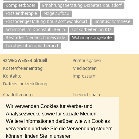
Komplettbäder
Ernährungsberatung Diabetes Kaulsdorf
Faszientherapie
Nagelaufbau
Fassadengestaltung Kaulsdorf Mahlsdorf
Tinnitusanamnese
Schimmel im Dachstuhl Berlin
Lackarbeiten an Kfz
Bestatter Niederschöneweide
Wohnungsangebote
Tierphysiotherapie Tierarzt
© WEGWEISER aktuell
Printausgaben
Kostenfreier Eintrag
Mediadaten
Kontakte
Impressum
Datenschutzerklärung
Charlottenburg
Friedrichshain
Hellersdorf
Hohenschönhausen
Wir verwenden Cookies für Werbe- und
Köpenick
Kreuzberg
Analysezwecke sowie für soziale Medien.
Lichtenberg
Marzahn
Weitere Informationen darüber, wie wir Cookies
Mitte
Neukölln
verwenden und wie Sie die Verwendung steuern
Pankow
Prenzlauer Berg
können, finden Sie in unserer