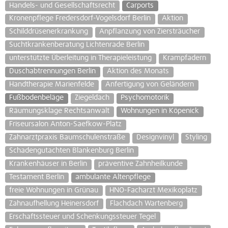
Handels- und Gesellschaftsrecht
Carports
Kronenpflege Fredersdorf-Vogelsdorf Berlin
Aktion
Schilddrüsenerkrankung
Anpflanzung von Ziersträucher
Suchtkrankenberatung Lichtenrade Berlin
unterstützte Überleitung in Therapieleistung
Krampfadern
Duschabtrennungen Berlin
Aktion des Monats
Handtherapie Marienfelde
Anfertigung von Geländern
Fußbodenbeläge
Ziegeldach
Psychomotorik
Räumungsklage Rechtsanwalt
Wohnungen in Köpenick
Friseursalon Anton-Saefkow-Platz
Zahnarztpraxis Baumschulenstraße
Designvinyl
Styling
Schadengutachten Blankenburg Berlin
Krankenhäuser in Berlin
präventive Zahnheilkunde
Testament Berlin
ambulante Altenpflege
freie Wohnungen in Grünau
HNO-Facharzt Mexikoplatz
Zahnaufhellung Heinersdorf
Flachdach Wartenberg
Erschaftssteuer und Schenkungssteuer Tegel