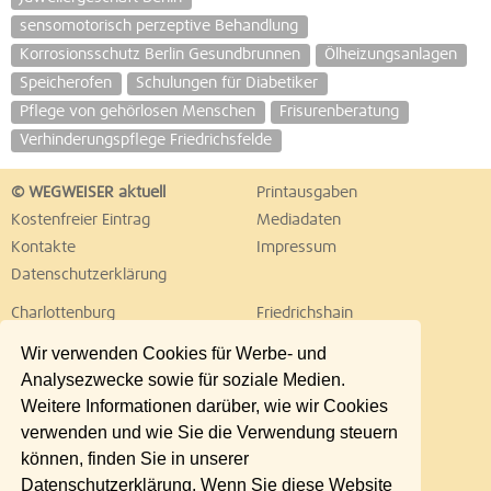
sensomotorisch perzeptive Behandlung
Korrosionsschutz Berlin Gesundbrunnen
Ölheizungsanlagen
Speicherofen
Schulungen für Diabetiker
Pflege von gehörlosen Menschen
Frisurenberatung
Verhinderungspflege Friedrichsfelde
© WEGWEISER aktuell
Printausgaben
Kostenfreier Eintrag
Mediadaten
Kontakte
Impressum
Datenschutzerklärung
Charlottenburg
Friedrichshain
Hellersdorf
Hohenschönhausen
Wir verwenden Cookies für Werbe- und
Köpenick
Kreuzberg
Analysezwecke sowie für soziale Medien.
Lichtenberg
Marzahn
Weitere Informationen darüber, wie wir Cookies
Mitte
Neukölln
verwenden und wie Sie die Verwendung steuern
Pankow
Prenzlauer Berg
können, finden Sie in unserer
Reinickendorf
Schöneberg
Datenschutzerklärung. Wenn Sie diese Website