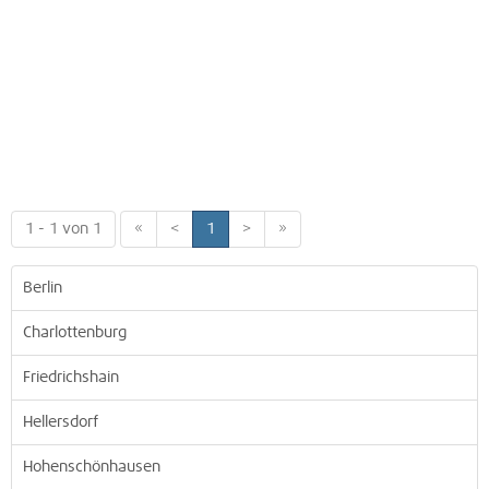
1 - 1 von 1
«
<
1
>
»
Berlin
Charlottenburg
Friedrichshain
Hellersdorf
Hohenschönhausen