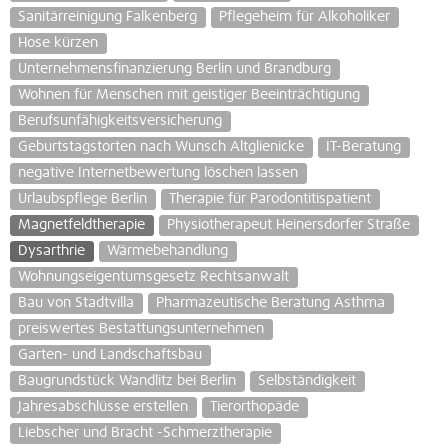
Sanitärreinigung Falkenberg
Pflegeheim für Alkoholiker
Hose kürzen
Unternehmensfinanzierung Berlin und Brandburg
Wohnen für Menschen mit geistiger Beeinträchtigung
Berufsunfähigkeitsversicherung
Geburtstagstorten nach Wunsch Altglienicke
IT-Beratung
negative Internetbewertung löschen lassen
Urlaubspflege Berlin
Therapie für Parodontitispatient
Magnetfeldtherapie
Physiotherapeut Heinersdorfer Straße
Dysarthrie
Wärmebehandlung
Wohnungseigentumsgesetz Rechtsanwalt
Bau von Stadtvilla
Pharmazeutische Beratung Asthma
preiswertes Bestattungsunternehmen
Garten- und Landschaftsbau
Baugrundstück Wandlitz bei Berlin
Selbständigkeit
Jahresabschlüsse erstellen
Tierorthopäde
Liebscher und Bracht -Schmerztherapie