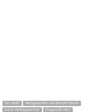
frei Stelle
Wertgutachten Alt-Biesdorf Berlin
Dacia Vertragspartner
Diagnostik Herz