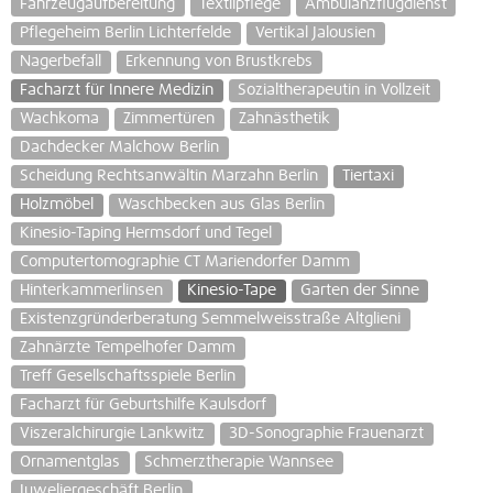
Fahrzeugaufbereitung
Textilpflege
Ambulanzflugdienst
Pflegeheim Berlin Lichterfelde
Vertikal Jalousien
Nagerbefall
Erkennung von Brustkrebs
Facharzt für Innere Medizin
Sozialtherapeutin in Vollzeit
Wachkoma
Zimmertüren
Zahnästhetik
Dachdecker Malchow Berlin
Scheidung Rechtsanwältin Marzahn Berlin
Tiertaxi
Holzmöbel
Waschbecken aus Glas Berlin
Kinesio-Taping Hermsdorf und Tegel
Computertomographie CT Mariendorfer Damm
Hinterkammerlinsen
Kinesio-Tape
Garten der Sinne
Existenzgründerberatung Semmelweisstraße Altglieni
Zahnärzte Tempelhofer Damm
Treff Gesellschaftsspiele Berlin
Facharzt für Geburtshilfe Kaulsdorf
Viszeralchirurgie Lankwitz
3D-Sonographie Frauenarzt
Ornamentglas
Schmerztherapie Wannsee
Juweliergeschäft Berlin