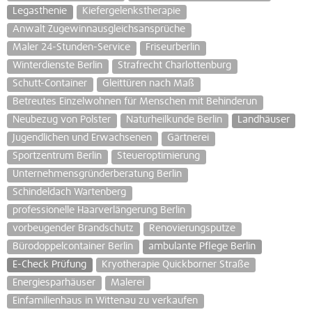
Legasthenie
Kiefergelenkstherapie
Anwalt Zugewinnausgleichsansprüche
Maler 24-Stunden-Service
Friseurberlin
Winterdienste Berlin
Strafrecht Charlottenburg
Schutt-Container
Gleittüren nach Maß
Betreutes Einzelwohnen für Menschen mit Behinderun
Neubezug von Polster
Naturheilkunde Berlin
Landhäuser
Jugendlichen und Erwachsenen
Gärtnerei
Sportzentrum Berlin
Steueroptimierung
Unternehmensgründerberatung Berlin
Schindeldach Wartenberg
professionelle Haarverlängerung Berlin
vorbeugender Brandschutz
Renovierungsputze
Bürodoppelcontainer Berlin
ambulante Pflege Berlin
E-Check Prüfung
Kryotherapie Quickborner Straße
Energiesparhäuser
Malerei
Einfamilienhaus in Wittenau zu verkaufen