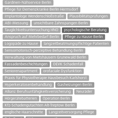
Gardinen-Nähservice Berlin
Pflege für Demenzkranke Berlin Hermsdorf
Implantologe Wendenschloßstraße
Plausibilitätsprüfungen
ABI-Messung
unsichtbare Zahnspangen Berlin
Tauglichkeitsuntersuchung HNO
psychologische Beratung
Anspruch auf Mehrbedarf Berlin
Pflege zu Hause Berlin
Logopäde zu Hause
langzeitbeatmungspflichtige Patienten
Sensomotorisch-perzeptive Behandlung Berlin
Verwaltung von Mietshäusern Grunewald Berlin
Fassadenbeschichtungen
DEVK Schadenfall
Seniorenapartment
orofaciale Dysfunktion
Praxis für Physiotherapie Hausbesuch Karlshorst
Hyperkeratosenbehandlung
Gasheizungen Berlin
Allianz Berufsunfähigkeitsversicherung
Neuräder
Hörgerätebatterien
Operation Berlin
Kfz-Schadengutachten Alt-Treptow Berlin
englische Haarschnitte
Langzeitversorgung Pflege