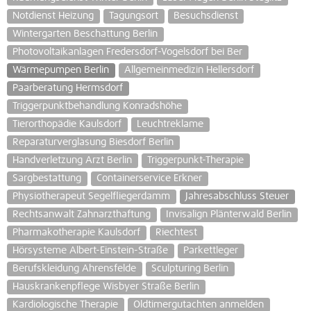
Notdienst Heizung
Tagungsort
Besuchsdienst
Wintergarten Beschattung Berlin
Photovoltaikanlagen Fredersdorf-Vogelsdorf bei Ber
Wärmepumpen Berlin
Allgemeinmedizin Hellersdorf
Paarberatung Hermsdorf
Triggerpunktbehandlung Konradshöhe
Tierorthopädie Kaulsdorf
Leuchtreklame
Reparaturverglasung Biesdorf Berlin
Handverletzung Arzt Berlin
Triggerpunkt-Therapie
Sargbestattung
Containerservice Erkner
Physiotherapeut Segelfliegerdamm
Jahresabschluss Steuer
Rechtsanwalt Zahnarzthaftung
Invisalign Plänterwald Berlin
Pharmakotherapie Kaulsdorf
Riechtest
Hörsysteme Albert-Einstein-Straße
Parkettleger
Berufskleidung Ahrensfelde
Sculpturing Berlin
Hauskrankenpflege Wisbyer Straße Berlin
Kardiologische Therapie
Oldtimergutachten anmelden