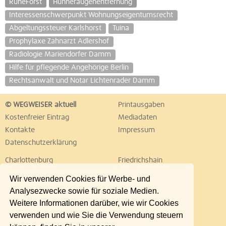
RuheForst
Hühneraugenentfernung
Interessenschwerpunkt Wohnungseigentumsrecht
Abgeltungssteuer Karlshorst
Tuina
Prophylaxe Zahnarzt Adlershof
Radiologie Mariendorfer Damm
Hilfe für pflegende Angehörige Berlin
Rechtsanwalt und Notar Lichtenrader Damm
© WEGWEISER aktuell
Printausgaben
Kostenfreier Eintrag
Mediadaten
Kontakte
Impressum
Datenschutzerklärung
Charlottenburg
Friedrichshain
Hellersdorf
Hohenschönhausen
Wir verwenden Cookies für Werbe- und
Köpenick
Kreuzberg
Analysezwecke sowie für soziale Medien.
Lichtenberg
Marzahn
Weitere Informationen darüber, wie wir Cookies
Mitte
Neukölln
verwenden und wie Sie die Verwendung steuern
Pankow
Prenzlauer Berg