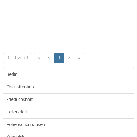
1 - 1 von 1
«
<
1
>
»
Berlin
Charlottenburg
Friedrichshain
Hellersdorf
Hohenschönhausen