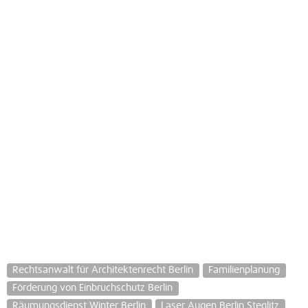
Rechtsanwalt für Architektenrecht Berlin
Familienplanung
Förderung von Einbruchschutz Berlin
Räumungsdienst Winter Berlin
Laser Augen Berlin Steglitz