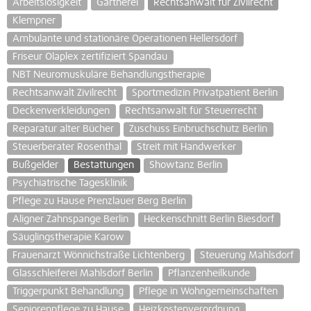
Arbeitslosigkeit
Gärtnerei
Rechtsanwalt für Zivilrecht
Klempner
Ambulante und stationäre Operationen Hellersdorf
Friseur Olaplex zertifiziert Spandau
NBT Neuromuskuläre Behandlungstherapie
Rechtsanwalt Zivilrecht
Sportmedizin Privatpatient Berlin
Deckenverkleidungen
Rechtsanwalt für Steuerrecht
Reparatur alter Bücher
Zuschuss Einbruchschutz Berlin
Steuerberater Rosenthal
Streit mit Handwerker
Bußgelder
Bestattungen
Showtanz Berlin
Psychiatrische Tagesklinik
Pflege zu Hause Prenzlauer Berg Berlin
Aligner Zahnspange Berlin
Heckenschnitt Berlin Biesdorf
Säuglingstherapie Karow
Frauenarzt Wönnichstraße Lichtenberg
Steuerung Mahlsdorf
Glasschleiferei Mahlsdorf Berlin
Pflanzenheilkunde
Triggerpunkt Behandlung
Pflege in Wohngemeinschaften
Seniorenpflege zu Hause
Heizkostenverordnung