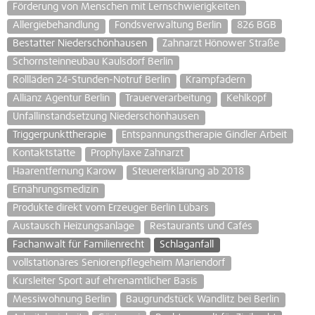
Förderung von Menschen mit Lernschwierigkeiten
Allergiebehandlung
Fondsverwaltung Berlin
826 BGB
Bestatter Niederschönhausen
Zahnarzt Hönower Straße
Schornsteinneubau Kaulsdorf Berlin
Rollläden 24-Stunden-Notruf Berlin
Krampfadern
Allianz Agentur Berlin
Trauerverarbeitung
Kehlkopf
Unfallinstandsetzung Niederschönhausen
Triggerpunkttherapie
Entspannungstherapie Gindler Arbeit
Kontaktstätte
Prophylaxe Zahnarzt
Haarentfernung Karow
Steuererklärung ab 2018
Ernährungsmedizin
Produkte direkt vom Erzeuger Berlin Lübars
Austausch Heizungsanlage
Restaurants und Cafés
Fachanwalt für Familienrecht
Schlaganfall
vollstationäres Seniorenpflegeheim Mariendorf
Kursleiter Sport auf ehrenamtlicher Basis
Messiwohnung Berlin
Baugrundstück Wandlitz bei Berlin