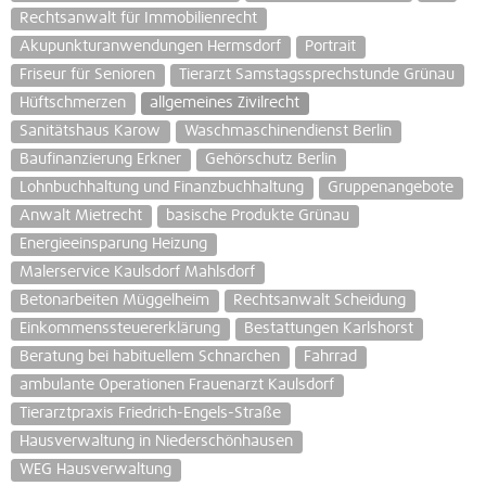
Rechtsanwalt für Immobilienrecht
Akupunkturanwendungen Hermsdorf
Portrait
Friseur für Senioren
Tierarzt Samstagssprechstunde Grünau
Hüftschmerzen
allgemeines Zivilrecht
Sanitätshaus Karow
Waschmaschinendienst Berlin
Baufinanzierung Erkner
Gehörschutz Berlin
Lohnbuchhaltung und Finanzbuchhaltung
Gruppenangebote
Anwalt Mietrecht
basische Produkte Grünau
Energieeinsparung Heizung
Malerservice Kaulsdorf Mahlsdorf
Betonarbeiten Müggelheim
Rechtsanwalt Scheidung
Einkommenssteuererklärung
Bestattungen Karlshorst
Beratung bei habituellem Schnarchen
Fahrrad
ambulante Operationen Frauenarzt Kaulsdorf
Tierarztpraxis Friedrich-Engels-Straße
Hausverwaltung in Niederschönhausen
WEG Hausverwaltung