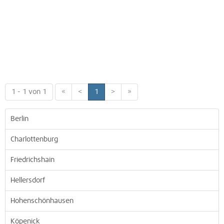
1 - 1 von 1
«
<
1
>
»
Berlin
Charlottenburg
Friedrichshain
Hellersdorf
Hohenschönhausen
Köpenick