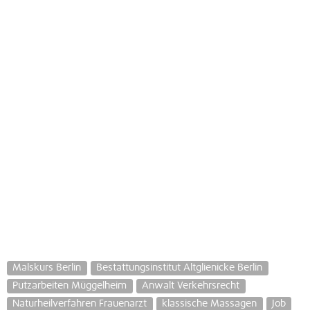
Malskurs Berlin
Bestattungsinstitut Altglienicke Berlin
Putzarbeiten Müggelheim
Anwalt Verkehrsrecht
Naturheilverfahren Frauenarzt
klassische Massagen
Job