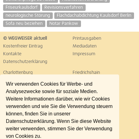
Friseurkaulsdorf
Revisionsverfahren
neurologische Störung
Flachdachabdichtung Kaulsdorf Berlin
Sofa neu beziehen
Notar Pankow
© WEGWEISER aktuell
Printausgaben
Kostenfreier Eintrag
Mediadaten
Kontakte
Impressum
Datenschutzerklärung
Charlottenburg
Friedrichshain
Hellersdorf
Hohenschönhausen
Wir verwenden Cookies für Werbe- und
Köpenick
Kreuzberg
Analysezwecke sowie für soziale Medien.
Lichtenberg
Marzahn
Weitere Informationen darüber, wie wir Cookies
Mitte
Neukölln
verwenden und wie Sie die Verwendung steuern
Pankow
Prenzlauer Berg
können, finden Sie in unserer
Reinickendorf
Schöneberg
Datenschutzerklärung. Wenn Sie diese Website
Spandau
Steglitz
weiter verwenden, stimmen Sie der Verwendung
Tempelhof
Tiergarten
von Cookies zu.