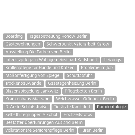
Boarding
Tagesbetreuung Hönow Berlin
Gästewohnungen
Schwerpunkt Väterarbeit Karow
Ausstellung Die Farben von Berlin
Intensivpflege in Wohngemeinschaft Karlshorst
Heizungs
Krallenpflege für Hunde und Katzen
Probleme im Job
Maßanfertigung von Spiegel
Schuttabfuhr
Trockenbauwände
Gasetagenheizung Berlin
Blasenspiegelung Lankwitz
Pflegebetten Berlin
Krankenhaus Marzahn
Weichwasser Grünbeck Berlin
D-Ärzte Schloßstraße
Tierärzte Kaulsdorf
Parodontologie
Selbsthilfegruppen Alkohol
Hochzeitsfotos
Bestatter Überführungen Ausland Berlin
vollstationäre Seniorenpflege Berlin
Türen Berlin