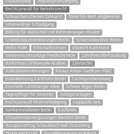
Friseurstyling
Implantatversorgung
Rechtsanwalt für Verkehrsrecht
Schnarcherschienen Zahnarzt
Türen UG-Wert Altglienicke
sittenwidrige Schädigung
Bildung für Menschen mit Behinderungen Moabit
Scheidungsvereinbarungen Berlin
Schornsteinrohre Berlin
Heiße Rolle
Erbschaftssteuer
Erbrecht Karlshorst
Seniorenwohnanlage Friedrichsfelde
Zahnfleischbehandlung
Badumbau Lichtenrade-Rudow
Zahnärztin
Artikulationsstörungen
Friseur Anton-Saefkow-Platz
Erdanlieferung Karlshorst Berlin
Castingvorbereitung
Kosmetik Landsberger Allee
Schnee fegen Berlin
Tagespflege für Senioren
Autogasanlagen
Rechtsanwalt Strafverteidigung
Logopäde ukb
Sanitärinstallation Berlin
Kaufpreis
Schaufensterverglasungen Biesdorf Berlin
Bausparvertrag Schwäbisch Hall Strausberg
Skoda Werkstatt
Sozialtherapeutin in Vollzeit