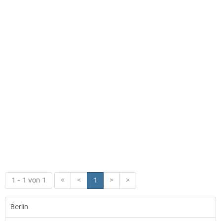
1 - 1 von 1
«
<
1
>
»
Berlin