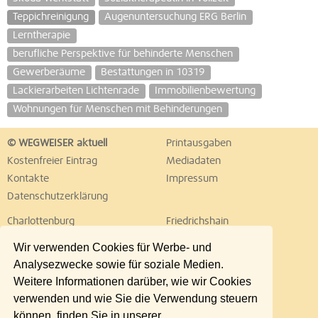
Teppichreinigung
Augenuntersuchung ERG Berlin
Lerntherapie
berufliche Perspektive für behinderte Menschen
Gewerberäume
Bestattungen in 10319
Lackierarbeiten Lichtenrade
Immobilienbewertung
Wohnungen für Menschen mit Behinderungen
© WEGWEISER aktuell
Printausgaben
Kostenfreier Eintrag
Mediadaten
Kontakte
Impressum
Datenschutzerklärung
Charlottenburg
Friedrichshain
Hellersdorf
Hohenschönhausen
Wir verwenden Cookies für Werbe- und
Köpenick
Kreuzberg
Analysezwecke sowie für soziale Medien.
Lichtenberg
Marzahn
Weitere Informationen darüber, wie wir Cookies
Mitte
Neukölln
verwenden und wie Sie die Verwendung steuern
Pankow
Prenzlauer Berg
können, finden Sie in unserer