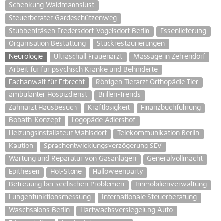
Schenkung Waidmannslust
Steuerberater Gardeschützenweg
Stubbenfräsen Fredersdorf-Vogelsdorf Berlin
Essenlieferung
Organisation Bestattung
Stuckrestaurierungen
Neurologie
Ultraschall Frauenarzt
Massage in Zehlendorf
Arbeit für für psychisch Kranke und Behinderte
Fachanwalt für Erbrecht
Röntgen Tierarzt Orthopädie Tier
ambulanter Hospizdienst
Brillen-Trends
Zahnarzt Hausbesuch
Kraftlosigkeit
Finanzbuchführung
Bobath-Konzept
Logopäde Adlershof
Heizungsinstallateur Mahlsdorf
Telekommunikation Berlin
Kaution
Sprachentwicklungsverzögerung SEV
Wartung und Reparatur von Gasanlagen
Generalvollmacht
Epithesen
Hot-Stone
Halloweenparty
Betreuung bei seelischen Problemen
Immobilienverwaltung
Lungenfunktionsmessung
Internationale Steuerberatung
Waschsalons Berlin
Hartwachsversiegelung Auto