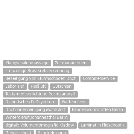
Klangschalenmassage
Zeitmanagement
Frühzeitige Brustkrebserkennung
Beseitigung von Sturmschäden Dach
Containerservice
Labor Tier
Heißluft
Gutschein
Testamentserrichtung Rechtsanwalt
Diabetisches Fußsyndrom
Gartendienst
Dachrinnenreinigung Mahlsdorf
Blindenwohnstätten Berlin
Winterdienst Johannesthal Berlin
digitale Volumentomografie Kladow
Laminat in Fliesenoptik
Gehölzschnitt
Schulreinigung