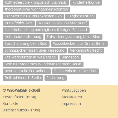
Kälthetherapie Französisch Buchholz
Kinderheilkunde
therapeutische Wohngemeinschaften
Facharzt für Hautkrankheiten ukb
Sargbestattung
Kunstfehler Arzt
Wasserinstallation Mahlsdorf
Laserbehandlung und digitales Röntgen Zahnarzt
Hohrnhautentfernung
Entwicklungsstörung beim Kind
Sprachstörung beim Kind
Waschbecken aus Granit Berlin
Schnäppchenreisen über Reisebüro
Verkehrsstrafrecht
Kfz-Werkstätten in Weißensee
Bandagen
Seminar Modernes Wundmanagement Berlin
neurologische Erkrankung
Seniorenheim in Biesdorf
Rollstuhlverleih Berlin
Entlastung
© WEGWEISER aktuell
Printausgaben
Kostenfreier Eintrag
Mediadaten
Kontakte
Impressum
Datenschutzerklärung