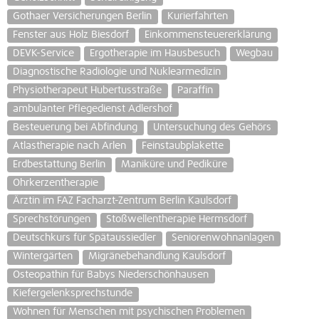
Gothaer Versicherungen Berlin
Kurierfahrten
Fenster aus Holz Biesdorf
Einkommensteuererklärung
DEVK-Service
Ergotherapie im Hausbesuch
Wegbau
Diagnostische Radiologie und Nuklearmedizin
Physiotherapeut Hubertusstraße
Paraffin
ambulanter Pflegedienst Adlershof
Besteuerung bei Abfindung
Untersuchung des Gehörs
Atlastherapie nach Arlen
Feinstaubplakette
Erdbestattung Berlin
Maniküre und Pediküre
Ohrkerzentherapie
Ärztin im FAZ Facharzt-Zentrum Berlin Kaulsdorf
Sprechstörungen
Stoßwellentherapie Hermsdorf
Deutschkurs für Spätaussiedler
Seniorenwohnanlagen
Wintergärten
Migränebehandlung Kaulsdorf
Osteopathin für Babys Niederschönhausen
Kiefergelenksprechstunde
Wohnen für Menschen mit psychischen Problemen