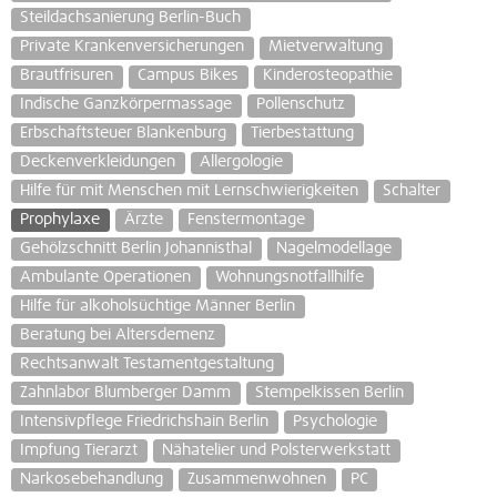
Steildachsanierung Berlin-Buch
Private Krankenversicherungen
Mietverwaltung
Brautfrisuren
Campus Bikes
Kinderosteopathie
Indische Ganzkörpermassage
Pollenschutz
Erbschaftsteuer Blankenburg
Tierbestattung
Deckenverkleidungen
Allergologie
Hilfe für mit Menschen mit Lernschwierigkeiten
Schalter
Prophylaxe
Ärzte
Fenstermontage
Gehölzschnitt Berlin Johannisthal
Nagelmodellage
Ambulante Operationen
Wohnungsnotfallhilfe
Hilfe für alkoholsüchtige Männer Berlin
Beratung bei Altersdemenz
Rechtsanwalt Testamentgestaltung
Zahnlabor Blumberger Damm
Stempelkissen Berlin
Intensivpflege Friedrichshain Berlin
Psychologie
Impfung Tierarzt
Nähatelier und Polsterwerkstatt
Narkosebehandlung
Zusammenwohnen
PC