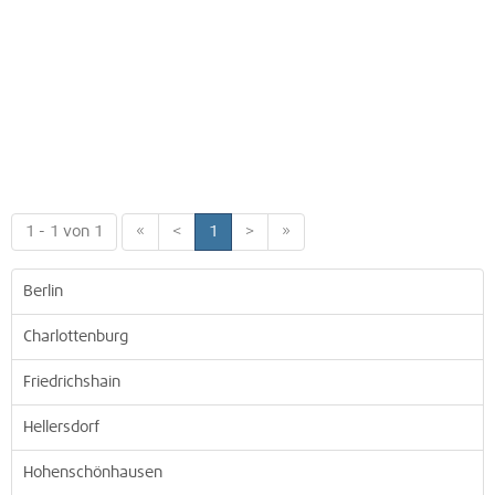
1 - 1 von 1
«
<
1
>
»
Berlin
Charlottenburg
Friedrichshain
Hellersdorf
Hohenschönhausen