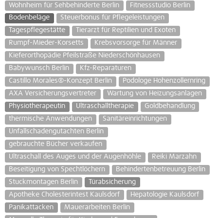
Wohnheim für Sehbehinderte Berlin
Fitnessstudio Berlin
Bodenbeläge
Steuerbonus für Pflegeleistungen
Tagespflegestätte
Tierarzt für Reptilien und Exoten
Rumpf-Mieder-Korsetts
Krebsvorsorge für Männer
Kieferorthopädie Pfeilstraße Niederschönhausen
Babywunsch Berlin
Kfz-Reparaturen
Castillo Morales®-Konzept Berlin
Podologe Hohenzollernring
AXA Versicherungsvertreter
Wartung von Heizungsanlagen
Physiotherapeutin
Ultraschalltherapie
Goldbehandlung
thermische Anwendungen
Sanitäreinrichtungen
Unfallschadengutachten Berlin
gebrauchte Bücher verkaufen
Ultraschall des Auges und der Augenhöhle
Reiki Marzahn
Beseitigung von Spechtlöchern
Behindertenbetreuung Berlin
Stuckmontagen Berlin
Türabsicherung
Apotheke Cholesterintest Kaulsdorf
Hepatologie Kaulsdorf
Panikattacken
Mauerarbeiten Berlin