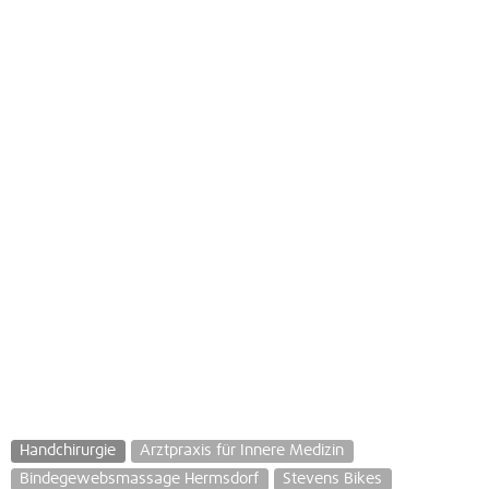
Handchirurgie
Arztpraxis für Innere Medizin
Bindegewebsmassage Hermsdorf
Stevens Bikes