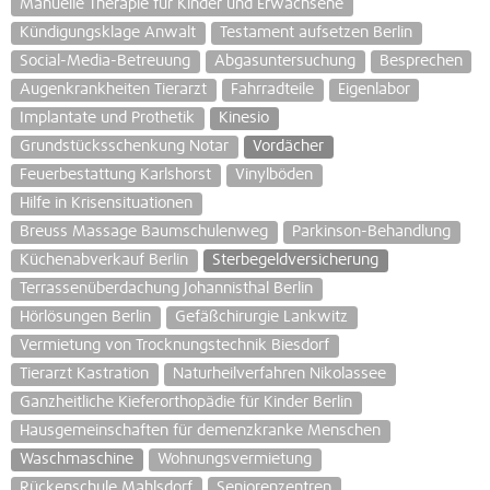
Manuelle Therapie für Kinder und Erwachsene
Kündigungsklage Anwalt
Testament aufsetzen Berlin
Social-Media-Betreuung
Abgasuntersuchung
Besprechen
Augenkrankheiten Tierarzt
Fahrradteile
Eigenlabor
Implantate und Prothetik
Kinesio
Grundstücksschenkung Notar
Vordächer
Feuerbestattung Karlshorst
Vinylböden
Hilfe in Krisensituationen
Breuss Massage Baumschulenweg
Parkinson-Behandlung
Küchenabverkauf Berlin
Sterbegeldversicherung
Terrassenüberdachung Johannisthal Berlin
Hörlösungen Berlin
Gefäßchirurgie Lankwitz
Vermietung von Trocknungstechnik Biesdorf
Tierarzt Kastration
Naturheilverfahren Nikolassee
Ganzheitliche Kieferorthopädie für Kinder Berlin
Hausgemeinschaften für demenzkranke Menschen
Waschmaschine
Wohnungsvermietung
Rückenschule Mahlsdorf
Seniorenzentren