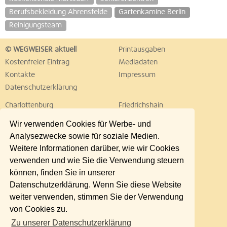
Berufsbekleidung Ahrensfelde
Gartenkamine Berlin
Reinigungsteam
© WEGWEISER aktuell
Printausgaben
Kostenfreier Eintrag
Mediadaten
Kontakte
Impressum
Datenschutzerklärung
Charlottenburg
Friedrichshain
Hellersdorf
Hohenschönhausen
Wir verwenden Cookies für Werbe- und
Köpenick
Kreuzberg
Analysezwecke sowie für soziale Medien.
Lichtenberg
Marzahn
Weitere Informationen darüber, wie wir Cookies
Mitte
Neukölln
verwenden und wie Sie die Verwendung steuern
Pankow
Prenzlauer Berg
können, finden Sie in unserer
Reinickendorf
Schöneberg
Datenschutzerklärung. Wenn Sie diese Website
Spandau
Steglitz
weiter verwenden, stimmen Sie der Verwendung
Tempelhof
Tiergarten
von Cookies zu.
Treptow
Umland Ost
Zu unserer Datenschutzerklärung