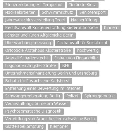
Steuererklärung Alt-Tempelhof
Tierärzte Kietz
Häckselarbeiten
Schwimmschutz
Seniorensport
Jahresabschlusserstellung Tegel
Nacherfüllung
Rechtsanwalt Kostenerstattung Kieferorthopädie
Kindern
Fenster und Türen Altglienicke Berlin
Überwachungsmessung
Fachanwalt für Sozialrecht
Ortopädie Ärztehaus Klosterstraße
hochwertig
Anwalt Schadensrecht
Einbau von Einparkhilfe
Logopäden Zingster Straße
BFB
Unternehmensfinanzierung Berlin und Brandburg
Bobath für Erwachsene Karlshorst
Entfernung einer Bewertung im Internet
Schwangerenberatung Berlin
Polizei
Spiroergometrie
Veranstaltungsräume am Wasser
Psychosomatische Diagnostik
Vermittlung von Arbeit bei Lernschwäche Berlin
Glatteisbekämpfung
Klempner