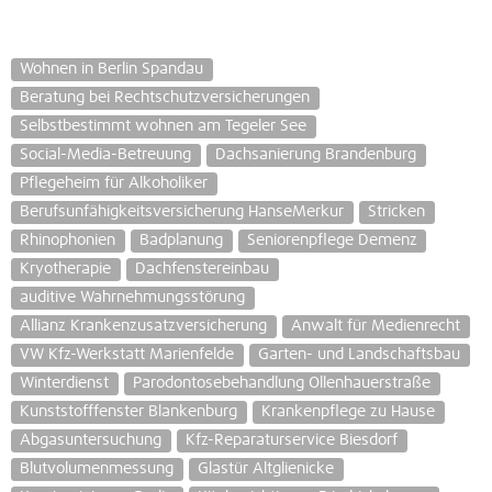
Wohnen in Berlin Spandau
Beratung bei Rechtschutzversicherungen
Selbstbestimmt wohnen am Tegeler See
Social-Media-Betreuung
Dachsanierung Brandenburg
Pflegeheim für Alkoholiker
Berufsunfähigkeitsversicherung HanseMerkur
Stricken
Rhinophonien
Badplanung
Seniorenpflege Demenz
Kryotherapie
Dachfenstereinbau
auditive Wahrnehmungsstörung
Allianz Krankenzusatzversicherung
Anwalt für Medienrecht
VW Kfz-Werkstatt Marienfelde
Garten- und Landschaftsbau
Winterdienst
Parodontosebehandlung Ollenhauerstraße
Kunststofffenster Blankenburg
Krankenpflege zu Hause
Abgasuntersuchung
Kfz-Reparaturservice Biesdorf
Blutvolumenmessung
Glastür Altglienicke