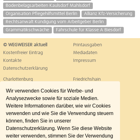
Bodenbelagsarbeiten Kaulsdorf Mahlsdorf
Organisation Pflegehilfsmittel Berlin
Allianz Kfz-Versicherung
Rechtsanwalt Kündigung vom Arbeitgeber Berlin
Grammatikschwäche
Fahrschule für Klasse A Biesdorf
© WEGWEISER aktuell
Printausgaben
Kostenfreier Eintrag
Mediadaten
Kontakte
Impressum
Datenschutzerklärung
Charlottenburg
Friedrichshain
Hellersdorf
Hohenschönhausen
Wir verwenden Cookies für Werbe- und
Köpenick
Kreuzberg
Analysezwecke sowie für soziale Medien.
Lichtenberg
Marzahn
Weitere Informationen darüber, wie wir Cookies
Mitte
Neukölln
verwenden und wie Sie die Verwendung steuern
Pankow
Prenzlauer Berg
können, finden Sie in unserer
Reinickendorf
Schöneberg
Datenschutzerklärung. Wenn Sie diese Website
Spandau
Steglitz
weiter verwenden, stimmen Sie der Verwendung