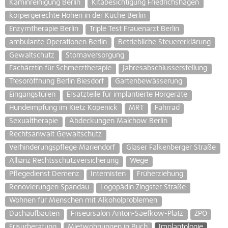
Kaminreinigung Berlin
Kitabesichtigung Friedrichshagen
körpergerechte Höhen in der Küche Berlin
Enzymtherapie Berlin
Triple Test Frauenarzt Berlin
ambulante Operationen Berlin
Betriebliche Steuererklärung
Gewaltschutz
Stomaversorgung
Fachärztin für Schmerztherapie
Jahresabschlusserstellung
Tresoröffnung Berlin Biesdorf
Gartenbewässerung
Eingangstüren
Ersatzteile für implantierte Hörgeräte
Hundeimpfung im Kietz Köpenick
MRT
Fahrrad
Sexualtherapie
Abdeckungen Malchow Berlin
Rechtsanwalt Gewaltschutz
Verhinderungspflege Mariendorf
Glaser Falkenberger Straße
Allianz Rechtsschutzversicherung
Wege
Pflegedienst Demenz
Internisten
Früherziehung
Renovierungen Spandau
Logopädin Zingster Straße
Wohnen für Menschen mit Alkoholproblemen
Dachaufbauten
Friseursalon Anton-Saefkow-Platz
ZPO
Frisurberatung
Mietwohnungen in Buch
Implantologie