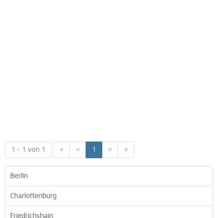
1 - 1 von 1
«
<
1
>
»
Berlin
Charlottenburg
Friedrichshain