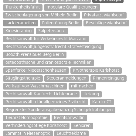
Trunkenheitsfahrt
modulare Qualifizierungen
Zwischenlagerung von Möbeln Berlin
Privatarzt Mahlsdorf
Lackierarbeiten
Folientönung Berlin
Beschläge Mahlsdorf
Kinesiotaping
Salpetersäure
Rechtsanwalt für Verkehrsrecht Marzahn
Rechtsanwalt Jungenstrafrecht Strafverteidigung
Bobath Prenzlauer Berg Berlin
osteopathische und craniosacrale Techniken
Spanferkel Niederschönhausen
Kryotherapie Karlshorst
Säuglingstherapie
Steueranmeldungen
Rinnenreinigung
Verkauf von Waschmaschinen
mitmachen
Rechtsanwalt Kaufrecht Lichtenrade
Heizung
Rechtsanwältin für allgemeines Zivilrecht
Kardio-CT
Begrenzter Sonderausgabenabzug Schulgeldzahlungen
Tierarzt Homöopathie
Rechtsanwältin
Verhinderungspflege Karlshorst
Senioren
Laminat in Fliesenoptik
Leuchtreklame