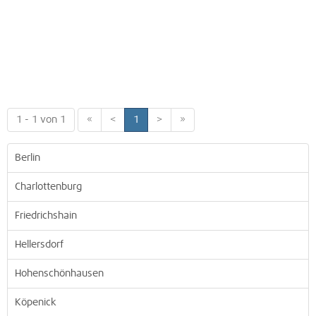
1 - 1 von 1
«
<
1
>
»
Berlin
Charlottenburg
Friedrichshain
Hellersdorf
Hohenschönhausen
Köpenick