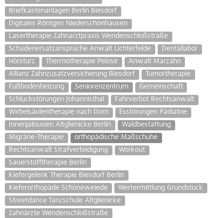
Briefkastenanlagen Berlin Biesdorf
Digitales Röntgen Niederschönhausen
Lasertherapie Zahnarztpraxis Wendenschloßstraße
Schadenersatzansprüche Anwalt Lichterfelde
Dentallabor
Hörsturz
Thermotherapie Pelose
Anwalt Marzahn
Allianz Zahnzusatzversicherung Biesdorf
Tumortherapie
Fußbodenheizung
Seniorenzentrum
Gemeinschaft
Schluckstörungen Johannisthal
Fahrverbot Rechtsanwalt
Wirbelsäulentherapie nach Dorn
Esstörungen Pädiatrie
Innenjalousien Altglienicke Berlin
Waldbestattung
Migräne-Therapie
orthopädische Maßschuhe
Rechtsanwalt Strafverteidigung
Workout
Sauerstofftherapie Berlin
Kiefergelenk Therapie Biesdorf Berlin
Kieferorthopäde Schöneweiede
Wertermittlung Grundstück
Streetdance Tanzschule Altglienicke
Zahnärzte Wendenschloßstraße