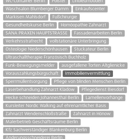
WC-Container Berlin
Polster
Linoleumboden
Waschsalon Blumberger Damm
Einkaufscenter
Markisen Mahlsdorf
Fußchirurgie
Gesundheitskurse Berlin
Homöopathie Zahnarzt
SANA PRAXEN HAUPTSTRASSE
Fassadenarbeiten Berlin
Verkehrsstrafrecht
vollstationäre Unterbringung
Osteologie Niederschönhausen
Stuckateur Berlin
Ultraschalltherapie Französisch Buchholz
Funk-Bewegungsmelder
ausgefallene Torten Altglienicke
Vorauszahlungsbürgschaft
Immobilienvermittlung
Sperrmüllentsorgung
Pflege von blinden Menschen Berlin
Laserbehandlung Zahnarzt Kladow
Pflegedienst Biesdorf
Hecke schneiden Johannesthal Berlin
Lamellenvorhänge
Kursleiter Nordic Walking auf ehrenamtlicher Basis
Zahnarzt Wendenschloßstraße
Zahnarzt in Hönow
Malerbetrieb Geschäftsräume Berlin
Kfz Sachverständiger Blankenburg Berlin
Änderungsschneiderei Berlin