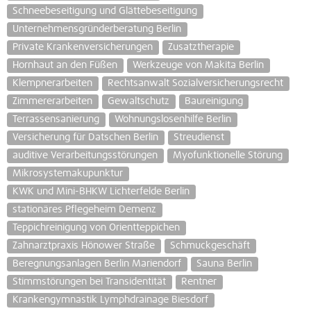
Schneebeseitigung und Glättebeseitigung
Unternehmensgründerberatung Berlin
Private Krankenversicherungen
Zusatztherapie
Hornhaut an den Füßen
Werkzeuge von Makita Berlin
Klempnerarbeiten
Rechtsanwalt Sozialversicherungsrecht
Zimmererarbeiten
Gewaltschutz
Baureinigung
Terrassensanierung
Wohnungslosenhilfe Berlin
Versicherung für Datschen Berlin
Streudienst
auditive Verarbeitungsstörungen
Myofunktionelle Störung
Mikrosystemakupunktur
KWK und Mini-BHKW Lichterfelde Berlin
stationäres Pflegeheim Demenz
Teppichreinigung von Orientteppichen
Zahnarztpraxis Hönower Straße
Schmuckgeschäft
Beregnungsanlagen Berlin Mariendorf
Sauna Berlin
Stimmstörungen bei Transidentität
Rentner
Krankengymnastik Lymphdrainage Biesdorf