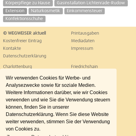
Körperpflege zu Hause
Gasinstallation Lichtenrade-Rudow
Extension
Naturkosmetik
Einkommensteuer
Konfektionsschuhe
© WEGWEISER aktuell
Printausgaben
Kostenfreier Eintrag
Mediadaten
Kontakte
Impressum
Datenschutzerklärung
Charlottenburg
Friedrichshain
Hellersdorf
Hohenschönhausen
Wir verwenden Cookies für Werbe- und
Köpenick
Kreuzberg
Analysezwecke sowie für soziale Medien.
Lichtenberg
Marzahn
Weitere Informationen darüber, wie wir Cookies
Mitte
Neukölln
verwenden und wie Sie die Verwendung steuern
Pankow
Prenzlauer Berg
können, finden Sie in unserer
Reinickendorf
Schöneberg
Datenschutzerklärung. Wenn Sie diese Website
Spandau
Steglitz
weiter verwenden, stimmen Sie der Verwendung
Tempelhof
Tiergarten
von Cookies zu.
Treptow
Umland Ost