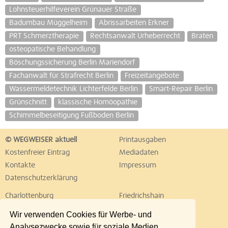
Lohnsteuerhilfeverein Grünauer Straße
Badumbau Müggelheim
Abrissarbeiten Erkner
PRT Schmerztherapie
Rechtsanwalt Urheberrecht
Braten
osteopatische Behandlung
Böschungssicherung Berlin Mariendorf
Fachanwalt für Strafrecht Berlin
Freizeitangebote
Wassermeldetechnik Lichterfelde Berlin
Smart-Repair Berlin
Grünschnitt
klassische Homöopathie
Schimmelbeseitigung Fußboden Berlin
© WEGWEISER aktuell
Printausgaben
Kostenfreier Eintrag
Mediadaten
Kontakte
Impressum
Datenschutzerklärung
Charlottenburg
Friedrichshain
Hellersdorf
Hohenschönhausen
Wir verwenden Cookies für Werbe- und
Köpenick
Kreuzberg
Analysezwecke sowie für soziale Medien.