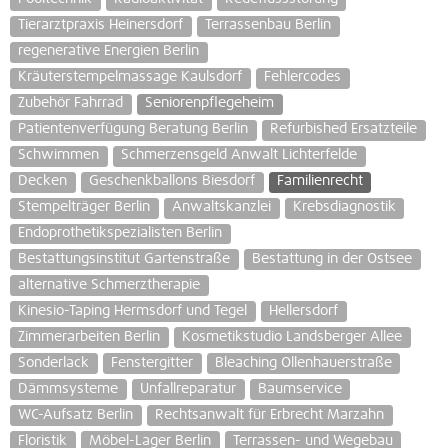
Tierarztpraxis Heinersdorf
Terrassenbau Berlin
regenerative Energien Berlin
Kräuterstempelmassage Kaulsdorf
Fehlercodes
Zubehör Fahrrad
Seniorenpflegeheim
Patientenverfügung Beratung Berlin
Refurbished Ersatzteile
Schwimmen
Schmerzensgeld Anwalt Lichterfelde
Decken
Geschenkballons Biesdorf
Familienrecht
Stempelträger Berlin
Anwaltskanzlei
Krebsdiagnostik
Endoprothetikspezialisten Berlin
Bestattungsinstitut Gartenstraße
Bestattung in der Ostsee
alternative Schmerztherapie
Kinesio-Taping Hermsdorf und Tegel
Hellersdorf
Zimmerarbeiten Berlin
Kosmetikstudio Landsberger Allee
Sonderlack
Fenstergitter
Bleaching Ollenhauerstraße
Dämmsysteme
Unfallreparatur
Baumservice
WC-Aufsatz Berlin
Rechtsanwalt für Erbrecht Marzahn
Floristik
Möbel-Lager Berlin
Terrassen- und Wegebau