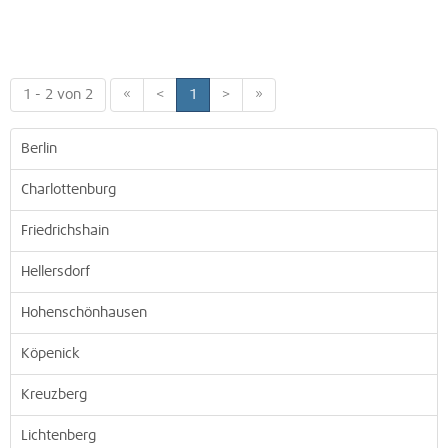
1 - 2 von 2
«
<
1
>
»
Berlin
Charlottenburg
Friedrichshain
Hellersdorf
Hohenschönhausen
Köpenick
Kreuzberg
Lichtenberg