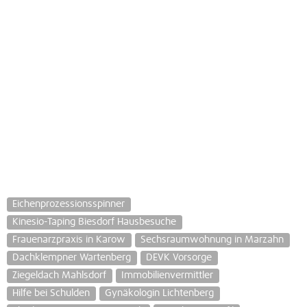
Eichenprozessionsspinner
Kinesio-Taping Biesdorf Hausbesuche
Frauenarzpraxis in Karow
Sechsraumwohnung in Marzahn
Dachklempner Wartenberg
DEVK Vorsorge
Ziegeldach Mahlsdorf
Immobilienvermittler
Hilfe bei Schulden
Gynäkologin Lichtenberg