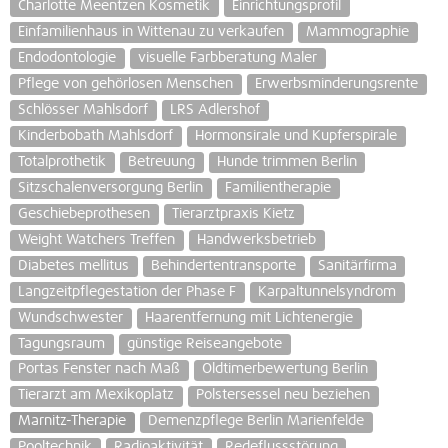
Charlotte Meentzen Kosmetik
Einrichtungsprofil
Einfamilienhaus in Wittenau zu verkaufen
Mammographie
Endodontologie
visuelle Farbberatung Maler
Pflege von gehörlosen Menschen
Erwerbsminderungsrente
Schlösser Mahlsdorf
LRS Adlershof
Kinderbobath Mahlsdorf
Hormonsirale und Kupferspirale
Totalprothetik
Betreuung
Hunde trimmen Berlin
Sitzschalenversorgung Berlin
Familientherapie
Geschiebeprothesen
Tierarztpraxis Kietz
Weight Watchers Treffen
Handwerksbetrieb
Diabetes mellitus
Behindertentransporte
Sanitärfirma
Langzeitpflegestation der Phase F
Karpaltunnelsyndrom
Wundschwester
Haarentfernung mit Lichtenergie
Tagungsraum
günstige Reiseangebote
Portas Fenster nach Maß
Oldtimerbewertung Berlin
Tierarzt am Mexikoplatz
Polstersessel neu beziehen
Marnitz-Therapie
Demenzpflege Berlin Marienfelde
Pooltechnik
Radioaktivität
Redeflussstörung