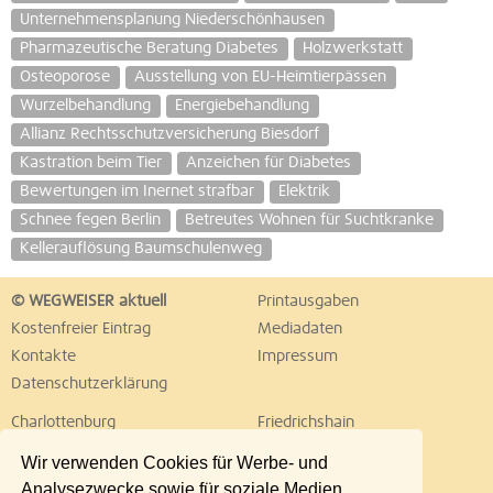
Unternehmensplanung Niederschönhausen
Pharmazeutische Beratung Diabetes
Holzwerkstatt
Osteoporose
Ausstellung von EU-Heimtierpässen
Wurzelbehandlung
Energiebehandlung
Allianz Rechtsschutzversicherung Biesdorf
Kastration beim Tier
Anzeichen für Diabetes
Bewertungen im Inernet strafbar
Elektrik
Schnee fegen Berlin
Betreutes Wohnen für Suchtkranke
Kellerauflösung Baumschulenweg
© WEGWEISER aktuell
Printausgaben
Kostenfreier Eintrag
Mediadaten
Kontakte
Impressum
Datenschutzerklärung
Charlottenburg
Friedrichshain
Hellersdorf
Hohenschönhausen
Wir verwenden Cookies für Werbe- und
Köpenick
Kreuzberg
Analysezwecke sowie für soziale Medien.