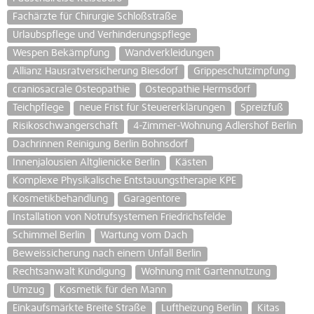
Fachärzte für Chirurgie Schloßstraße
Urlaubspflege und Verhinderungspflege
Wespen Bekämpfung
Wandverkleidungen
Allianz Hausratversicherung Biesdorf
Grippeschutzimpfung
craniosacrale Osteopathie
Osteopathie Hermsdorf
Teichpflege
neue Frist für Steuererklärungen
Spreizfuß
Risikoschwangerschaft
4-Zimmer-Wohnung Adlershof Berlin
Dachrinnen Reinigung Berlin Bohnsdorf
Innenjalousien Altglienicke Berlin
Kästen
Komplexe Physikalische Entstauungstherapie KPE
Kosmetikbehandlung
Garagentore
Installation von Notrufsystemen Friedrichsfelde
Schimmel Berlin
Wartung vom Dach
Beweissicherung nach einem Unfall Berlin
Rechtsanwalt Kündigung
Wohnung mit Gartennutzung
Umzug
Kosmetik für den Mann
Einkaufsmärkte Breite Straße
Luftheizung Berlin
Kitas