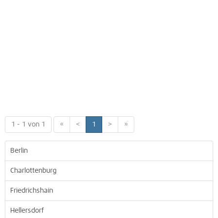
1 - 1 von 1
«
<
1
>
»
Berlin
Charlottenburg
Friedrichshain
Hellersdorf