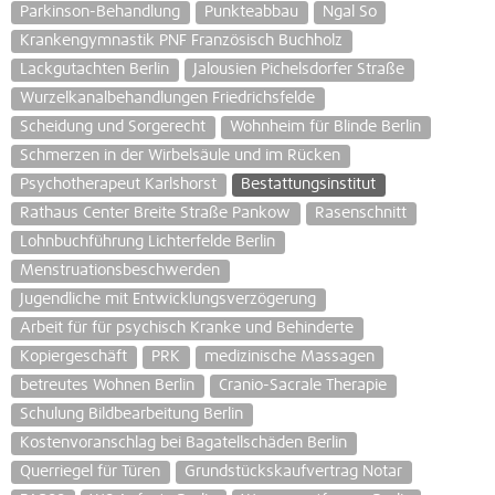
Parkinson-Behandlung
Punkteabbau
Ngal So
Krankengymnastik PNF Französisch Buchholz
Lackgutachten Berlin
Jalousien Pichelsdorfer Straße
Wurzelkanalbehandlungen Friedrichsfelde
Scheidung und Sorgerecht
Wohnheim für Blinde Berlin
Schmerzen in der Wirbelsäule und im Rücken
Psychotherapeut Karlshorst
Bestattungsinstitut
Rathaus Center Breite Straße Pankow
Rasenschnitt
Lohnbuchführung Lichterfelde Berlin
Menstruationsbeschwerden
Jugendliche mit Entwicklungsverzögerung
Arbeit für für psychisch Kranke und Behinderte
Kopiergeschäft
PRK
medizinische Massagen
betreutes Wohnen Berlin
Cranio-Sacrale Therapie
Schulung Bildbearbeitung Berlin
Kostenvoranschlag bei Bagatellschäden Berlin
Querriegel für Türen
Grundstückskaufvertrag Notar