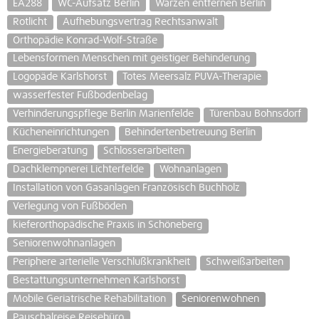
EA288
WC-Aufsatz Berlin
Warzen entfernen Berlin
Rotlicht
Aufhebungsvertrag Rechtsanwalt
Orthopädie Konrad-Wolf-Straße
Lebensformen Menschen mit geistiger Behinderung
Logopäde Karlshorst
Totes Meersalz PUVA-Therapie
wasserfester Fußbodenbelag
Verhinderungspflege Berlin Marienfelde
Türenbau Bohnsdorf
Kücheneinrichtungen
Behindertenbetreuung Berlin
Energieberatung
Schlosserarbeiten
Dachklempnerei Lichterfelde
Wohnanlagen
Installation von Gasanlagen Französisch Buchholz
Verlegung von Fußböden
kieferorthopädische Praxis in Schöneberg
Seniorenwohnanlagen
Periphere arterielle Verschlußkrankheit
Schweißarbeiten
Bestattungsunternehmen Karlshorst
Mobile Geriatrische Rehabilitation
Seniorenwohnen
Pauschalreise Reisebüro