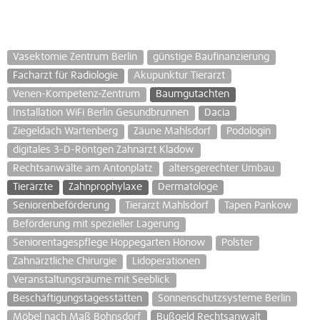
Vasektomie Zentrum Berlin
günstige Baufinanzierung
Facharzt für Radiologie
Akupunktur Tierarzt
Venen-Kompetenz-Zentrum
Baumgutachten
Installation WiFi Berlin Gesundbrunnen
Dacia
Ziegeldach Wartenberg
Zäune Mahlsdorf
Podologin
digitales 3-D-Röntgen Zahnarzt Kladow
Rechtsanwälte am Antonplatz
altersgerechter Umbau
Tierärzte
Zahnprophylaxe
Dermatologe
Seniorenbeförderung
Tierarzt Mahlsdorf
Tapen Pankow
Beförderung mit spezieller Lagerung
Seniorentagespflege Hoppegarten Hönow
Polster
Zahnärztliche Chirurgie
Lidoperationen
Veranstaltungsräume mit Seeblick
Beschäftigungstagesstätten
Sonnenschutzsysteme Berlin
Möbel nach Maß Bohnsdorf
Bußgeld Rechtsanwalt