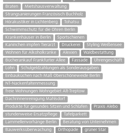
Braten
Mietshausverwaltung
Strangsanierungen Französisch Buchholz
Hörakustiker in Lichtenberg
Tohatsu
Schwimmschutz für die Ohren Berlin
Krankenhäuser in Berlin
Sportschienen
Kaninchen impfen Tierarzt
Druckerei
Styling Weißensee
Wohnen für Alkoholkranke
Alexien
Waldbestattung
Bücherankauf Frankfurter Allee
Fassade
Uhrengeschäft
Lohn
Schulgeldzahlungen als Sonderausgaben
Einbauküchen nach Maß Oberschöneweide Berlin
NT-Nackenfaltenmessung
freie Wohnungen Wohngebiet Alt-Treptow
Dachrinnenreinigung Mahlsdorf
Produkte für gesundes Sitzen und Schlafen
Praxis Alebo
stundenweise Ersatzpflege
Tafelparkett
Lammellenvorhänge Berlin
Beratung von Unternehmen
Bauwerksüberwachung
Orthopäde
grüner Star