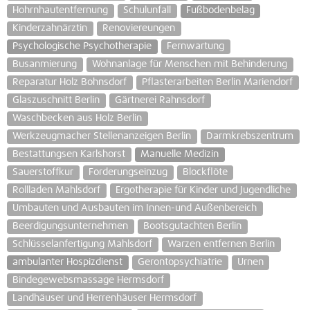
Hohrnhautentfernung
Schulunfall
Fußbodenbelag
Kinderzahnärztin
Renoviereungen
Psychologische Psychotherapie
Fernwartung
Busanmierung
Wohnanlage für Menschen mit Behinderung
Reparatur Holz Bohnsdorf
Pflasterarbeiten Berlin Mariendorf
Glaszuschnitt Berlin
Gärtnerei Rahnsdorf
Waschbecken aus Holz Berlin
Werkzeugmacher Stellenanzeigen Berlin
Darmkrebszentrum
Bestattungsen Karlshorst
Manuelle Medizin
Sauerstoffkur
Forderungseinzug
Blockflöte
Rollladen Mahlsdorf
Ergotherapie für Kinder und Jugendliche
Umbauten und Ausbauten im Innen-und Außenbereich
Beerdigungsunternehmen
Bootsgutachten Berlin
Schlüsselanfertigung Mahlsdorf
Warzen entfernen Berlin
ambulanter Hospizdienst
Gerontopsychiatrie
Urnen
Bindegewebsmassage Hermsdorf
Landhäuser und Herrenhäuser Hermsdorf