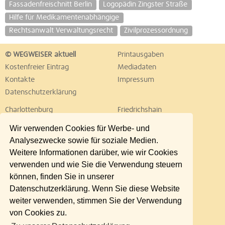
Fassadenfreischnitt Berlin
Logopädin Zingster Straße
Hilfe für Medikamentenabhängige
Rechtsanwalt Verwaltungsrecht
Zivilprozessordnung
© WEGWEISER aktuell
Printausgaben
Kostenfreier Eintrag
Mediadaten
Kontakte
Impressum
Datenschutzerklärung
Charlottenburg
Friedrichshain
Hellersdorf
Hohenschönhausen
Wir verwenden Cookies für Werbe- und
Köpenick
Kreuzberg
Analysezwecke sowie für soziale Medien.
Lichtenberg
Marzahn
Weitere Informationen darüber, wie wir Cookies
Mitte
Neukölln
verwenden und wie Sie die Verwendung steuern
Pankow
Prenzlauer Berg
können, finden Sie in unserer
Reinickendorf
Schöneberg
Datenschutzerklärung. Wenn Sie diese Website
Spandau
Steglitz
weiter verwenden, stimmen Sie der Verwendung
Tempelhof
Tiergarten
von Cookies zu.
Treptow
Umland Ost