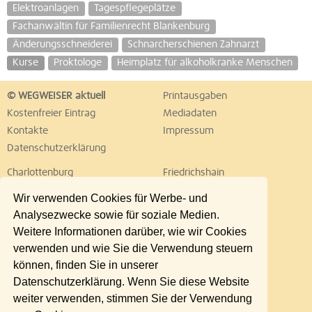
Elektroanlagen
Tagespflegeplätze
Fachanwältin für Familienrecht Blankenburg
Änderungsschneiderei
Schnarcherschienen Zahnarzt
Kurse
Proktologe
Heimplatz für alkoholkranke Menschen
© WEGWEISER aktuell
Printausgaben
Kostenfreier Eintrag
Mediadaten
Kontakte
Impressum
Datenschutzerklärung
Charlottenburg
Friedrichshain
Hellersdorf
Hohenschönhausen
Wir verwenden Cookies für Werbe- und
Köpenick
Kreuzberg
Analysezwecke sowie für soziale Medien.
Lichtenberg
Marzahn
Weitere Informationen darüber, wie wir Cookies
Mitte
Neukölln
verwenden und wie Sie die Verwendung steuern
Pankow
Prenzlauer Berg
können, finden Sie in unserer
Reinickendorf
Schöneberg
Datenschutzerklärung. Wenn Sie diese Website
Spandau
Steglitz
weiter verwenden, stimmen Sie der Verwendung