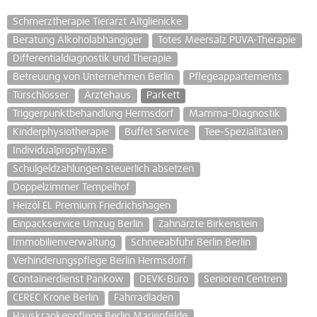
Schmerztherapie Tierarzt Altglienicke
Beratung Alkoholabhängiger
Totes Meersalz PUVA-Therapie
Differentialdiagnostik und Therapie
Betreuung von Unternehmen Berlin
Pflegeappartements
Türschlösser
Ärztehaus
Parkett
Triggerpunktbehandlung Hermsdorf
Mamma-Diagnostik
Kinderphysiotherapie
Buffet Service
Tee-Spezialitäten
Individualprophylaxe
Schulgeldzahlungen steuerlich absetzen
Doppelzimmer Tempelhof
Heizöl EL Premium Friedrichshagen
Einpackservice Umzug Berlin
Zahnärzte Birkenstein
Immobilienverwaltung
Schneeabfuhr Berlin Berlin
Verhinderungspflege Berlin Hermsdorf
Containerdienst Pankow
DEVK-Büro
Senioren Centren
CEREC Krone Berlin
Fahrradladen
Hauskrankenpflege Berlin Marienfelde