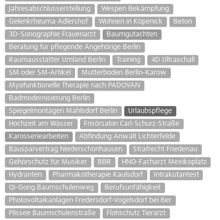
Jahresabschlusserstellung
Wespen Bekämpfung
Gelenkrheuma Adlershof
Wohnen in Köpenick
Beton
3D-Sonographie Frauenarzt
Baumgutachten
Beratung für pflegende Angehörige Berlin
Raumausstatter Umland Berlin
Training
4D Ultraschall
SM oder SM-Artikel
Mutterboden Berlin-Karow
Myofunktionelle Therapie nach PADOVAN
Badmodernisierung Berlin
Spiegelmontagen Mahlsdorf Berlin
Urlaubspflege
Hochzeit am Wasser
Frisörsalon Carl-Schurz-Straße
Karosseriearbeiten
Abfindung Anwalt Lichterfelde
Bausparvertrag Niederschönhausen
Strafrecht Friedenau
Gehörschutz für Musiker
BBR
HNO-Facharzt Mexikoplatz
Hydranten
Pharmakotherapie Kaulsdorf
Intrakutantest
Qi-Gong Baumschulenweg
Berufsunfähigkeit
Photovoltaikanlagen Fredersdorf-Vogelsdorf bei Ber
Plissee Baumschulenstraße
Flohschutz Tierarzt