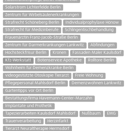
Solarstrom Lichterfelde Berlin
Zentrum für Wirbelsäulenerkrankungen
Strafrecht Schöneberg Berlin
Individualprophylaxe Hönow
Strafrecht für Medizinberufe
Schlingentischbehandlung
Frauenärztin Franz-Jacob-Straße Berlin
Zentrum für Darmerkrankungen Lankwitz
Abfindungen
Hochsteckfrisur Berlin
Kronen
Fassaden Maler Kaulsdorf
Kfz-Werkstatt
Botenservice Apotheke
Rolltore Berlin
Wohnheim für Demenzkranke Berlin
videogestützte Otoskopie Tierarzt
Freie Wohnung
Pflegepersonal Mahlsdorf Berlin
Demenzwohnen Lankwitz
Gartentipps vor Ort Berlin
Bestattungsfirma Havemann-Center-Marzahn
Implantate und Prothetik
Tapezierarbeiten Kaulsdorf Mahlsdorf
Nußbaum
EMG
Trauerverarbeitung
Herzinfarkt
Tierarzt Neuraltherapie Hermsdorf