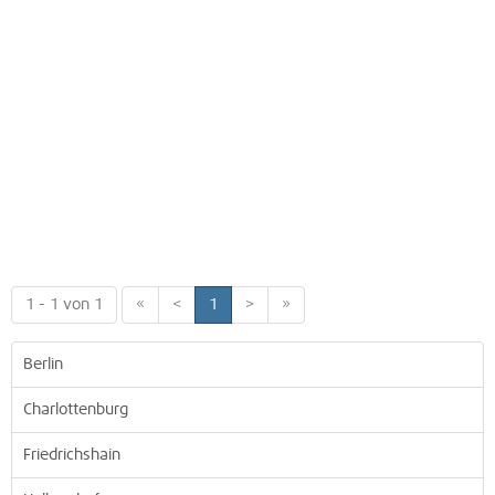
1 - 1 von 1
«
<
1
>
»
Berlin
Charlottenburg
Friedrichshain