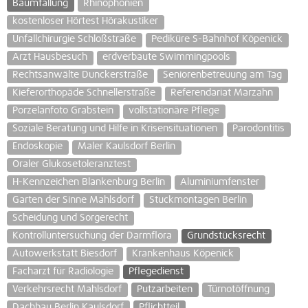
Baumfällung
Rhinophonien
kostenloser Hörtest Hörakustiker
Unfallchirurgie Schloßstraße
Pediküre S-Bahnhof Köpenick
Arzt Hausbesuch
erdverbaute Swimmingpools
Rechtsanwälte Dunckerstraße
Seniorenbetreuung am Tag
Kieferorthopäde Schnellerstraße
Referendariat Marzahn
Porzelanfoto Grabstein
vollstationäre Pflege
Soziale Beratung und Hilfe in Krisensituationen
Parodontitis
Endoskopie
Maler Kaulsdorf Berlin
Oraler Glukosetoleranztest
H-Kennzeichen Blankenburg Berlin
Aluminiumfenster
Garten der Sinne Mahlsdorf
Stuckmontagen Berlin
Scheidung und Sorgerecht
Kontrolluntersuchung der Darmflora
Grundstücksrecht
Autowerkstatt Biesdorf
Krankenhaus Köpenick
Facharzt für Radiologie
Pflegedienst
Verkehrsrecht Mahlsdorf
Putzarbeiten
Türnotöffnung
Dachbau Berlin Kaulsdorf
Pflichtteil