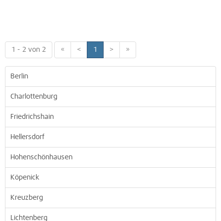
1 - 2 von 2
«
<
1
>
»
Berlin
Charlottenburg
Friedrichshain
Hellersdorf
Hohenschönhausen
Köpenick
Kreuzberg
Lichtenberg