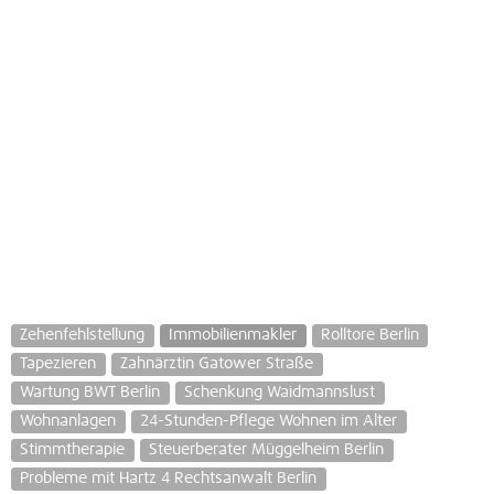
Zehenfehlstellung
Immobilienmakler
Rolltore Berlin
Tapezieren
Zahnärztin Gatower Straße
Wartung BWT Berlin
Schenkung Waidmannslust
Wohnanlagen
24-Stunden-Pflege Wohnen im Alter
Stimmtherapie
Steuerberater Müggelheim Berlin
Probleme mit Hartz 4 Rechtsanwalt Berlin