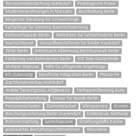
Terrassenüberdachung Mahlsdorf
Podologische Praxis
Studentenwohnungen in Marzahn
Buchhaltung Berlin
Hörgeräte Beratung für Schwerhörige
Fachpflege für Demenz Baumschulenweg
Kieferorthopäde Berlin
Wohnheim für Sehbehinderte Berlin
Nachschlüssel
Gesundheitstatteste für Kinder Kaulsdorf
TENA Berlin
Arbeitsamt Ablehnung Rechtsanwalt Berlin
Förderung von Behinderten Berlin
VW Teile Marienfelde
Multiple Sklerose
Hilfe für pflegende Angehörige
Kfz-Zulassung
berufliche Integration Berlin
Physio-Fit
Dachfenstereinbau Mahlsdorf
mobile Tierarztpraxis Altglienicke
Tierhaarentfernung Auto
Nagelpilzbehandlung
Friseur für Hunde Berlin
Personenschaden
Damonbracket
Klimaservice
Kronen
Böschungssicherung Berlin Mariendorf
Feldenkrais Methode
Rohrverstopfung
Sprechapraxie
Erziehungshilfe Karow
preiswertes Bestattungsunternehmen
Wäscherei