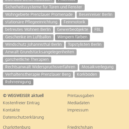
Sicherheitssysteme für Türen und Fenster
Wohngebiete Prenzlauer Promenade
Besenreiser Berlin
stationäre Pflegeeinrichtung
Feinmotorik
betreutes Wohnen Berlin
Gewerbeobjekte
FBL
Geschenke im Luftballon
Wimpern färben
Windschutz Johannisthal Berlin
Topstylisten Berlin
Anwalt Grundstücksangelegenheiten
ganzheitliche Therapien
Rechtsanwalt Widerspruchsverfahren
Mosaikverlegung
Verhaltenstherapie Prenzlauer Berg
Korkböden
Rohrreinigung
© WEGWEISER aktuell
Printausgaben
Kostenfreier Eintrag
Mediadaten
Kontakte
Impressum
Datenschutzerklärung
Charlottenburg
Friedrichshain