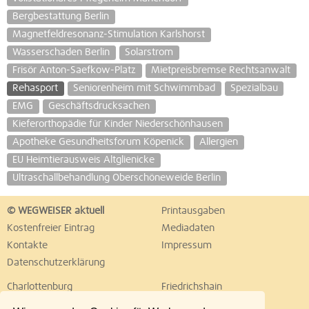
Bergbestattung Berlin
Magnetfeldresonanz-Stimulation Karlshorst
Wasserschaden Berlin
Solarstrom
Frisör Anton-Saefkow-Platz
Mietpreisbremse Rechtsanwalt
Rehasport
Seniorenheim mit Schwimmbad
Spezialbau
EMG
Geschäftsdrucksachen
Kieferorthopädie für Kinder Niederschönhausen
Apotheke Gesundheitsforum Köpenick
Allergien
EU Heimtierausweis Altglienicke
Ultraschallbehandlung Oberschöneweide Berlin
© WEGWEISER aktuell
Printausgaben
Kostenfreier Eintrag
Mediadaten
Kontakte
Impressum
Datenschutzerklärung
Charlottenburg
Friedrichshain
Hellersdorf
Hohenschönhausen