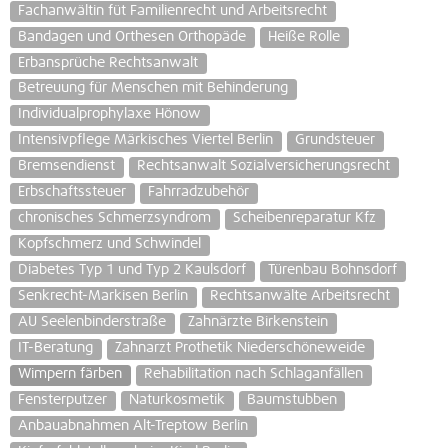
Fachanwältin füt Familienrecht und Arbeitsrecht
Bandagen und Orthesen Orthopäde
Heiße Rolle
Erbansprüche Rechtsanwalt
Betreuung für Menschen mit Behinderung
Individualprophylaxe Hönow
Intensivpflege Märkisches Viertel Berlin
Grundsteuer
Bremsendienst
Rechtsanwalt Sozialversicherungsrecht
Erbschaftssteuer
Fahrradzubehör
chronisches Schmerzsyndrom
Scheibenreparatur Kfz
Kopfschmerz und Schwindel
Diabetes Typ 1 und Typ 2 Kaulsdorf
Türenbau Bohnsdorf
Senkrecht-Markisen Berlin
Rechtsanwälte Arbeitsrecht
AU Seelenbinderstraße
Zahnärzte Birkenstein
IT-Beratung
Zahnarzt Prothetik Niederschöneweide
Wimpern färben
Rehabilitation nach Schlaganfällen
Fensterputzer
Naturkosmetik
Baumstubben
Anbauabnahmen Alt-Treptow Berlin