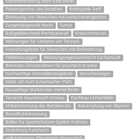
Kieferfehlstellung beim Kind Berlin
Polstergarnitur neu beziehen
Brettspiele Treff
Betreuung von Menschen mit Lernschwierigkeiten
Zungendiagnostik Berlin
Tumor
Bußgeldbescheid Rechtsanwalt
Knieschmerzen
Wohnungen für Senioren am Tierpark
Freizeitangebote für Menschen mit Behinderung
Pelletheizungen
Wohnungseigentumsrecht Fachanwalt
Betreutes Einzelwohnen für psychisch Kranke
hochwertige Immobilienangebote
Versicherungen
Notar am Kurt-Schumacher-Platz
Hauspflege Märkisches Viertel Berlin
Tierärzte Hausbesuch Grünau
Dachbau Lichterfelde
Mitbestimmung des Betriebsrats
Bekämpfung von Wanzen
Brandfrüherkennung
Brillen für Sportschützen Optiker Frohnau
Oralchirurg Karlshorst
vollstationäres Pflegeheim Mariendorf