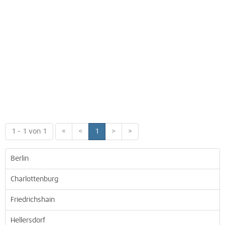
1 - 1 von 1
«
<
1
>
»
Berlin
Charlottenburg
Friedrichshain
Hellersdorf