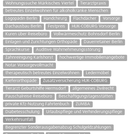
Wohnungssuche Märkisches Viertel
Tierarztpraxis
betreutes Einzelwohnen für alkoholkranke Menschen
Logopädin Berlin
Handchirurg
Flachdächer
Vorsorge
Dachausbau Berlin
Festpreis
HUK-COBURG Vorsorge
Kuren über Reisebüro
Vollwärmeschutz Bohnsdorf Berlin
Einlagen und Zurichtungen Orthopäde
Dauerretainer Berlin
Sprachkurse
Auditive Wahrnehmeungsstörung
Zahnreinigung Karlshorst
hochwertige Immobilienangebote
Notar Vorsorgevollmacht
therapeutisch betreutes Einzelwohnen
Ledermöbel
Kieferorthopäde
Zusatzversicherung HUK-COBURG
Tierarzt Geburtshilfe Hermsdorf
allgemeines Zivilrecht
Pauschalreise Reisebüro
Beschäftigungstagesstätten
private Kfz-Nutzung Fahrtenbuch
ZUMBA
Diabetesschulung
Urlaubspflege und Verhinderungspflege
Verkehrsunfall
Begrenzter Sonderausgabenabzug Schulgeldzahlungen