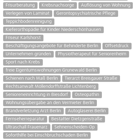
Frisurberatung
Krebsnachsorge
Auflösung von Wohnung
Verlegen von Laminat
Gerontopsychiatrische Pflege
Teppichbodenreinigung
Kieferorthopädie für Kinder Niederschönhausen
Friseur Karlshorst
Beschäftigungsangebote für Behinderte Berlin
Offsetdruck
Unternehmen gründen
Physiotherapeut für Seniorenheim
Sport nach Krebs
freie Eigentumswohnungen Grunewald Berlin
Schienen nach Maß Berlin
Tierarzt Breisgauer Straße
Rechtsanwalt Möllendorffstraße Lichtenberg
Senioreneinrichtung in Biesdorf
Osteopathin
Wohnungsübergabe an den Vermieter Berlin
Brandverletzung Arzt Berlin
Autoglaserei Berlin
Fernseherreparatur
Bestatter Dietzgenstraße
Ultraschall Frauenarz
Sehnenscheiden-Op
Soforthilfe bei Einschbruchschaden Berlin