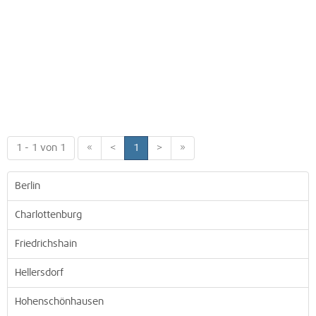
1 - 1 von 1
«
<
1
>
»
Berlin
Charlottenburg
Friedrichshain
Hellersdorf
Hohenschönhausen