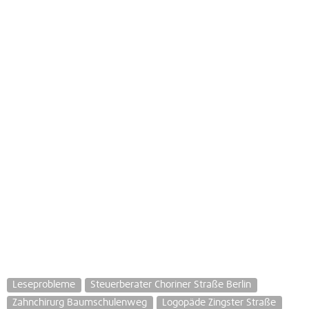
Leseprobleme
Steuerberater Choriner Straße Berlin
Zahnchirurg Baumschulenweg
Logopäde Zingster Straße