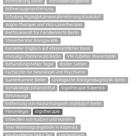
Renovierung Berlin
Immobilienangebote
Hühneraugenentfernung
Schulung Hypoglykämiewahrnehmung Kaulsdorf
Argon-Therapie und YAG-Lasertherapie
Rechtsanwalt für Familienrecht Berlin
Steuerberater Borsigwalde
Kursleiter Englisch auf ehrenamtlicher Basis
Invisalign Plänterwald Berlin
VW Zubehör Marienfelde
Behandlungsfehler Tegel
Boden Sieben
Fachärztin für Neurologie und Psychiatrie
Gartenkamine Berlin
Urlologische Röntgendiagnostik Berlin
Gynäkologin Johannisthal
Ergotherapie Köpenick
Betonwege
Entfernung von Hautanhängseln Mahlsdorf Berlin
Fliesenleger
Ergotherapie
Entwollen von Katzen und Hunden
freie Wohnungsangebote in Köpenick
Hautprobleme beim Tier
Leistenbruch