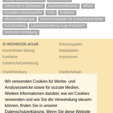
Zahnärzte in Zehlendorf
Handrehabilitation
WfbM
Komplex-Homöopathie
CAD
Rollgitter
Ultraschalltherapie
Kieferorthopädie für Erwachsene Eiche
Baumrodung
Laserbehandlung Auge Kaulsdorf
Grabstein Reinigung
© WEGWEISER aktuell
Printausgaben
Kostenfreier Eintrag
Mediadaten
Kontakte
Impressum
Datenschutzerklärung
Charlottenburg
Friedrichshain
Hellersdorf
Hohenschönhausen
Wir verwenden Cookies für Werbe- und
Köpenick
Kreuzberg
Analysezwecke sowie für soziale Medien.
Lichtenberg
Marzahn
Weitere Informationen darüber, wie wir Cookies
Mitte
Neukölln
verwenden und wie Sie die Verwendung steuern
Pankow
Prenzlauer Berg
können, finden Sie in unserer
Reinickendorf
Schöneberg
Datenschutzerklärung. Wenn Sie diese Website