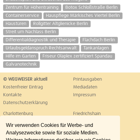
Zentrum für Höhentraining
Botox Schloßstraße Berlin
Containerservice
Hauspflege Märkisches Viertel Berlin
Haustüren
Rollgitter Altglienicke Berlin
Streit um Nachlass Berlin
Differentialdiagnostik und Therapie
Flachdach Berlin
Urlaubsgeldanspruch Rechtsanwalt
Tankanlagen
Hilfe im Garten
Friseur Olaplex zertifiziert Spandau
Galvanotechnik
© WEGWEISER aktuell
Printausgaben
Kostenfreier Eintrag
Mediadaten
Kontakte
Impressum
Datenschutzerklärung
Charlottenburg
Friedrichshain
Hellersdorf
Hohenschönhausen
Wir verwenden Cookies für Werbe- und
Köpenick
Kreuzberg
Analysezwecke sowie für soziale Medien.
Lichtenberg
Marzahn