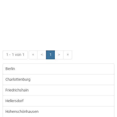
1 - 1 von 1
«
<
1
>
»
Berlin
Charlottenburg
Friedrichshain
Hellersdorf
Hohenschönhausen