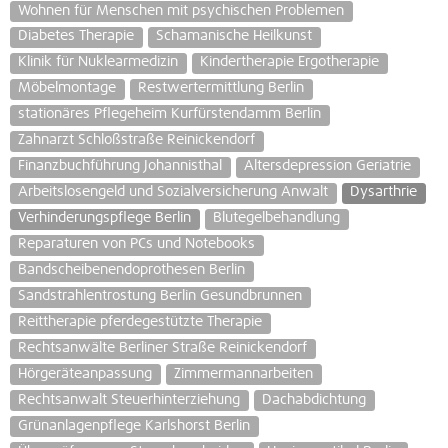
Wohnen für Menschen mit psychischen Problemen
Diabetes Therapie
Schamanische Heilkunst
Klinik für Nuklearmedizin
Kindertherapie Ergotherapie
Möbelmontage
Restwertermittlung Berlin
stationäres Pflegeheim Kurfürstendamm Berlin
Zahnarzt Schloßstraße Reinickendorf
Finanzbuchführung Johannisthal
Altersdepression Geriatrie
Arbeitslosengeld und Sozialversicherung Anwalt
Dysarthrie
Verhinderungspflege Berlin
Blutegelbehandlung
Reparaturen von PCs und Notebooks
Bandscheibenendoprothesen Berlin
Sandstrahlentrostung Berlin Gesundbrunnen
Reittherapie pferdegestützte Therapie
Rechtsanwälte Berliner Straße Reinickendorf
Hörgeräteanpassung
Zimmermannarbeiten
Rechtsanwalt Steuerhinterziehung
Dachabdichtung
Grünanlagenpflege Karlshorst Berlin