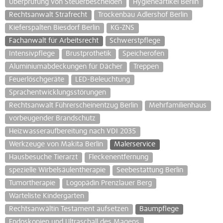
Überprüfung von Steuerbescheiden
Hygieneartikel Berlin
Rechtsanwalt Strafrecht
Trockenbau Adlershof Berlin
Kieferspalten Biesdorf Berlin
KG-ZNS
Fachanwalt für Arbeitsrecht
Schwerstpflege
Intensivpflege
Brustprothetik
Speicherofen
Aluminiumabdeckungen für Dächer
Treppen
Feuerlöschgeräte
LED-Beleuchtung
Sprachentwicklungsstörungen
Rechtsanwalt Führerscheinentzug Berlin
Mehrfamilienhaus
vorbeugender Brandschutz
Heizwasseraufbereitung nach VDI 2035
Werkzeuge von Makita Berlin
Malerservice
Hausbesuche Tierarzt
Fleckenentfernung
spezielle Wirbelsäulentherapie
Seebestattung Berlin
Tumortherapie
Logopädin Prenzlauer Berg
Warteliste Kindergarten
Rechtsanwältin Testament aufsetzen
Baumpflege
Endoskopien und Ultraschall des Magens