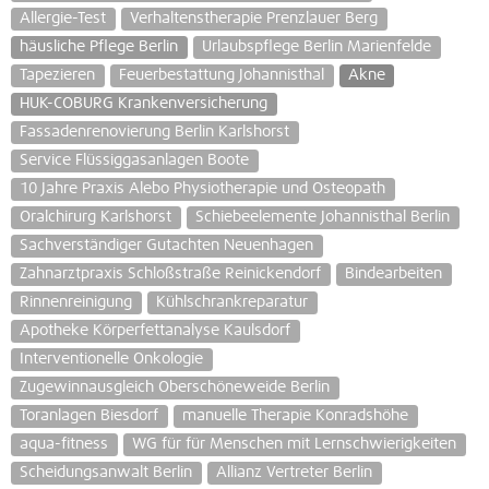
Allergie-Test
Verhaltenstherapie Prenzlauer Berg
häusliche Pflege Berlin
Urlaubspflege Berlin Marienfelde
Tapezieren
Feuerbestattung Johannisthal
Akne
HUK-COBURG Krankenversicherung
Fassadenrenovierung Berlin Karlshorst
Service Flüssiggasanlagen Boote
10 Jahre Praxis Alebo Physiotherapie und Osteopath
Oralchirurg Karlshorst
Schiebeelemente Johannisthal Berlin
Sachverständiger Gutachten Neuenhagen
Zahnarztpraxis Schloßstraße Reinickendorf
Bindearbeiten
Rinnenreinigung
Kühlschrankreparatur
Apotheke Körperfettanalyse Kaulsdorf
Interventionelle Onkologie
Zugewinnausgleich Oberschöneweide Berlin
Toranlagen Biesdorf
manuelle Therapie Konradshöhe
aqua-fitness
WG für für Menschen mit Lernschwierigkeiten
Scheidungsanwalt Berlin
Allianz Vertreter Berlin