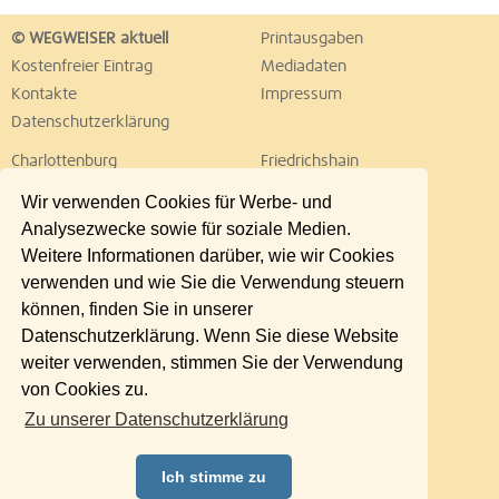
© WEGWEISER aktuell
Printausgaben
Kostenfreier Eintrag
Mediadaten
Kontakte
Impressum
Datenschutzerklärung
Charlottenburg
Friedrichshain
Hellersdorf
Hohenschönhausen
Wir verwenden Cookies für Werbe- und
Köpenick
Kreuzberg
Analysezwecke sowie für soziale Medien.
Lichtenberg
Marzahn
Weitere Informationen darüber, wie wir Cookies
Mitte
Neukölln
verwenden und wie Sie die Verwendung steuern
Pankow
Prenzlauer Berg
können, finden Sie in unserer
Reinickendorf
Schöneberg
Datenschutzerklärung. Wenn Sie diese Website
Spandau
Steglitz
weiter verwenden, stimmen Sie der Verwendung
Tempelhof
Tiergarten
von Cookies zu.
Treptow
Umland Ost
Zu unserer Datenschutzerklärung
Wedding
Weißensee
Wilmersdorf
Zehlendorf
Ich stimme zu