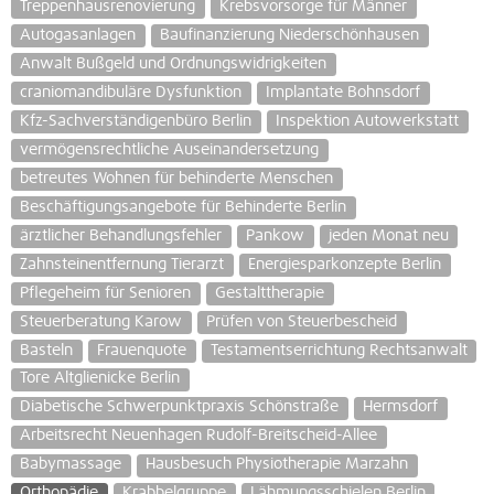
Treppenhausrenovierung
Krebsvorsorge für Männer
Autogasanlagen
Baufinanzierung Niederschönhausen
Anwalt Bußgeld und Ordnungswidrigkeiten
craniomandibuläre Dysfunktion
Implantate Bohnsdorf
Kfz-Sachverständigenbüro Berlin
Inspektion Autowerkstatt
vermögensrechtliche Auseinandersetzung
betreutes Wohnen für behinderte Menschen
Beschäftigungsangebote für Behinderte Berlin
ärztlicher Behandlungsfehler
Pankow
jeden Monat neu
Zahnsteinentfernung Tierarzt
Energiesparkonzepte Berlin
Pflegeheim für Senioren
Gestalttherapie
Steuerberatung Karow
Prüfen von Steuerbescheid
Basteln
Frauenquote
Testamentserrichtung Rechtsanwalt
Tore Altglienicke Berlin
Diabetische Schwerpunktpraxis Schönstraße
Hermsdorf
Arbeitsrecht Neuenhagen Rudolf-Breitscheid-Allee
Babymassage
Hausbesuch Physiotherapie Marzahn
Orthopädie
Krabbelgruppe
Lähmungsschielen Berlin