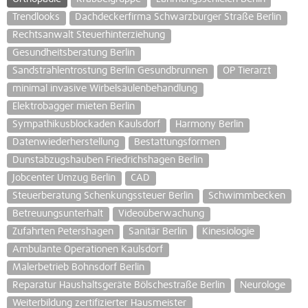
Trendlooks
Dachdeckerfirma Schwarzburger Straße Berlin
Rechtsanwalt Steuerhinterziehung
Gesundheitsberatung Berlin
Sandstrahlentrostung Berlin Gesundbrunnen
OP Tierarzt
minimal invasive Wirbelsäulenbehandlung
Elektrobagger mieten Berlin
Sympathikusblockaden Kaulsdorf
Harmony Berlin
Datenwiederherstellung
Bestattungsformen
Dunstabzugshauben Friedrichshagen Berlin
Jobcenter Umzug Berlin
CAD
Steuerberatung Schenkungssteuer Berlin
Schwimmbecken
Betreuungsunterhalt
Videoüberwachung
Zufahrten Petershagen
Sanitär Berlin
Kinesiologie
Ambulante Operationen Kaulsdorf
Malerbetrieb Bohnsdorf Berlin
Reparatur Haushaltsgeräte Bölschestraße Berlin
Neurologe
Weiterbildung zertifizierter Hausmeister