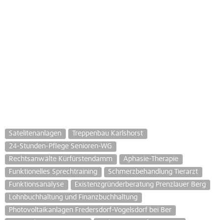
Satelitenanlagen
Treppenbau Karlshorst
24-Stunden-Pflege Senioren-WG
Rechtsanwälte Kürfürstendamm
Aphasie-Therapie
Funktionelles Sprechtraining
Schmerzbehandlung Tierarzt
Funktionsanalyse
Existenzgründerberatung Prenzlauer Berg
Lohnbuchhaltung und Finanzbuchhaltung
Photovoltaikanlagen Fredersdorf-Vogelsdorf bei Ber