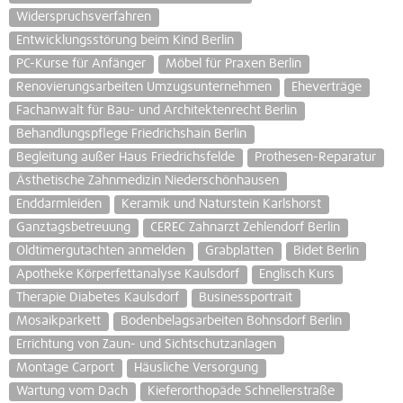
Widerspruchsverfahren
Entwicklungsstörung beim Kind Berlin
PC-Kurse für Anfänger
Möbel für Praxen Berlin
Renovierungsarbeiten Umzugsunternehmen
Eheverträge
Fachanwalt für Bau- und Architektenrecht Berlin
Behandlungspflege Friedrichshain Berlin
Begleitung außer Haus Friedrichsfelde
Prothesen-Reparatur
Ästhetische Zahnmedizin Niederschönhausen
Enddarmleiden
Keramik und Naturstein Karlshorst
Ganztagsbetreuung
CEREC Zahnarzt Zehlendorf Berlin
Oldtimergutachten anmelden
Grabplatten
Bidet Berlin
Apotheke Körperfettanalyse Kaulsdorf
Englisch Kurs
Therapie Diabetes Kaulsdorf
Businessportrait
Mosaikparkett
Bodenbelagsarbeiten Bohnsdorf Berlin
Errichtung von Zaun- und Sichtschutzanlagen
Montage Carport
Häusliche Versorgung
Wartung vom Dach
Kieferorthopäde Schnellerstraße