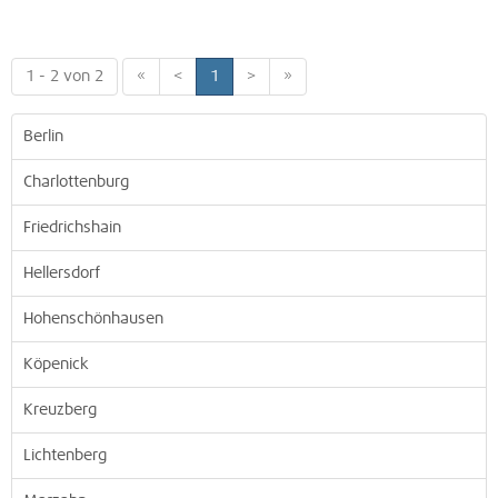
1 - 2 von 2
«
<
1
>
»
Berlin
Charlottenburg
Friedrichshain
Hellersdorf
Hohenschönhausen
Köpenick
Kreuzberg
Lichtenberg