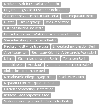
Rechtsanwalt für Gesellschaftsrecht
Eingliederungshilfe für seelisch Behinderte
Ästhetische Zahnmedizin Karlshorst
Dachreparatur Berlin
Buffet
Familienpflege
Vor-Ort-Service
Haushaltsauflösung Berlin
Einbauküchen nach Maß Oberschöneweide Berlin
Steuerberatung Lichterfelde Berlin
Rechtsanwalt Arbeitsvertrag
Lingualtechnik Biesdorf Berlin
Arbeitsagentur
Rechtsanwältin für Arbeitsrecht Mahlsdorf
Klima
Küchenfachgeschäft Berlin
Terrassen Berlin
Türschlösser
Autokauf
Zimmererarbeiten Hermsdorf
obdachlos Lichtenrade Berlin
Kontaktstelle PflegeEngagement
Stadtteilzentrum
Reparatur und Reinigung Hörgeräte
Flachdachdämmung Lichterfelde
Indische Ganzkörpermassage
Wohnungsübergabe an den Vermieter Berlin