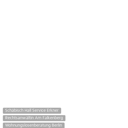
Schäbisch Hall Service Erkner
Rechtsanwältin Am Falkenberg
Wohnungslosenberatung Berlin