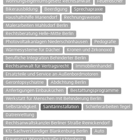
Wohnungseigentumsgesetz Rechtsanwalt
Feuerlöscher
Bikerausbildung
Beerdigung
Sprechapraxie
Haushaltshilfe Mariendorf
Rechnungswesen
Malerarbeiten Mahlsdorf Berlin
Rechtsberatung Helle-Mitte Berlin
Photovoltaikanlagen Niederschönhausen
Pedografie
Wärmesysteme für Dächer
Kronen und Zirkonoxid
berufliche Integration Behinderter Berlin
Rechtsanwalt für Vertragsrecht
Immobilienhandel
Ersatzteile und Service an Außenbordmotoren
Gerontopsychiatrie
Abdichtung Berlin
Anfertigungen Einbauküchen
Bestattungsprogramme
Werkstatt für Menschen mit Behinderung Berlin
Selbständigkeit
Sanitärinstallation
Schieferarbeiten Tegel
Datrenrettung
Rechtsanwaltskanzlei Berliner Straße Reinickendorf
Kfz Sachverständiger Blankenburg Berlin
Auto
Frauenarzt Wönnichstraße Lichtenberg