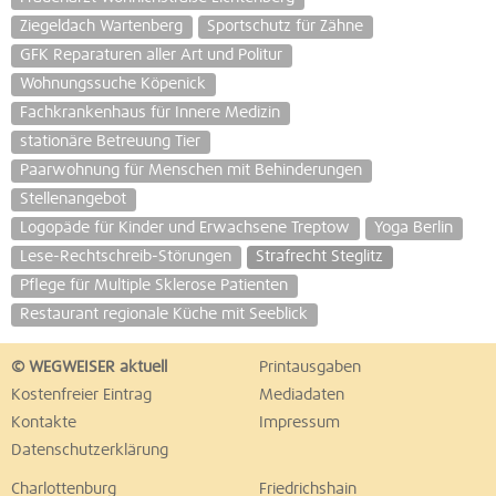
Ziegeldach Wartenberg
Sportschutz für Zähne
GFK Reparaturen aller Art und Politur
Wohnungssuche Köpenick
Fachkrankenhaus für Innere Medizin
stationäre Betreuung Tier
Paarwohnung für Menschen mit Behinderungen
Stellenangebot
Logopäde für Kinder und Erwachsene Treptow
Yoga Berlin
Lese-Rechtschreib-Störungen
Strafrecht Steglitz
Pflege für Multiple Sklerose Patienten
Restaurant regionale Küche mit Seeblick
© WEGWEISER aktuell
Printausgaben
Kostenfreier Eintrag
Mediadaten
Kontakte
Impressum
Datenschutzerklärung
Charlottenburg
Friedrichshain