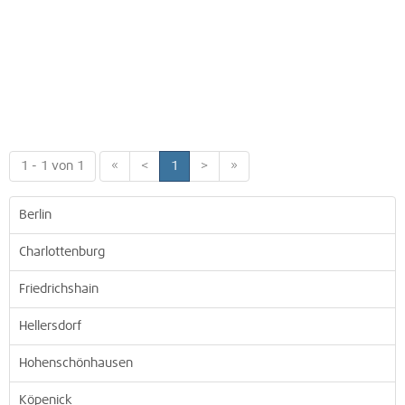
1 - 1 von 1
«
<
1
>
»
Berlin
Charlottenburg
Friedrichshain
Hellersdorf
Hohenschönhausen
Köpenick