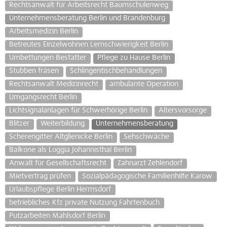
Rechtsanwalt für Arbeitsrecht Baumschulenweg
Unternehmensberatung Berlin und Brandenburg
Arbeitsmedizin Berlin
Betreutes Einzelwohnen Lernschwierigkeit Berlin
Umbettungen Bestatter
Pflege zu Hause Berlin
Stubben fräsen
Schlingentischbehandlungen
Rechtsanwalt Medizinrecht
ambulante Operation
Umgangsrecht Berlin
Lichtsignalanlagen für Schwerhörige Berlin
Altersvorsorge
Blitzer
Weiterbildung
Unternehmensberatung
Scherengitter Altglienicke Berlin
Sehschwäche
Balkone als Loggia Johannisthal Berlin
Anwalt für Gesellschaftsrecht
Zahnarzt Zehlendorf
Mietvertrag prüfen
Sozialpädagogische Familienhilfe Karow
Urlaubspflege Berlin Hermsdorf
betriebliches Kfz private Nutzung Fahrtenbuch
Putzarbeiten Mahlsdorf Berlin