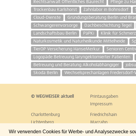
Rechtsanwalt Öffentliches Baurecht
Pflege zu Ha
Trockenbau Karlshorst
Zahnlabor in Bohnsdorf
Cloud-Dienste
Gründungsberatung Berlin und Br
Schwangerenvorsorge
Dachbeschichtung Tegel
Landschaftsbau Berlin
PäPKi
Klinik für Schmer
Naturkosmetik und Naturheilkunde Mittelheide
Sp
TierOP Versicherung HanseMerkur
Senioren Centr
Logopäde Betreuung laryngektomierter Patienten
Betreuung und Beratung Alkoholabhängiger
jobs
Skoda Berlin
Wechselsprechanlagen Fredersdorf-V
© WEGWEISER aktuell
Printausgaben
Impressum
Charlottenburg
Friedrichshain
Lichtenberg
Marzahn
Reinickendorf
Schöneberg
Wir verwenden Cookies für Werbe- und Analysezwecke sowie