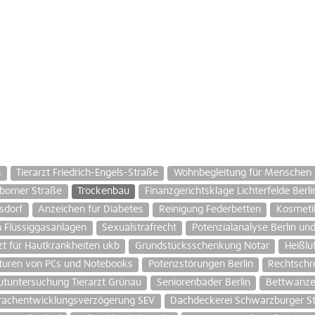
n
Tierarzt Friedrich-Engels-Straße
Wohnbegleitung für Menschen 
borner Straße
Trockenbau
Finanzgerichtsklage Lichterfelde Berli
lsdorf
Anzeichen für Diabetes
Reinigung Federbetten
Kosmeti
 Flüssiggasanlagen
Sexualstrafrecht
Potenzialanalyse Berlin un
zt für Hautkrankheiten ukb
Grundstücksschenkung Notar
Heißlu
turen von PCs und Notebooks
Potenzstörungen Berlin
Rechtschr
utuntersuchung Tierarzt Grünau
Seniorenbäder Berlin
Bettwanz
rachentwicklungsverzögerung SEV
Dachdeckerei Schwarzburger St