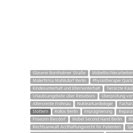
Glaserei Bornholmer Straße
Möbeltischlerarbeite
Malerfirma Mahlsdorf Berlin
Physiotherapie Quick
Kindesunterhalt und Elternunterhalt
Tierärzte Kau
Urlaubsangebote über Reisebüro
Überprüfung von
Altersrente Frohnau
Nuklearkardiologie
Fachar
Stottern
Rollos Berlin
Imprägnierung
Repara
Friseurin Biesdorf
Möbel Second Hand Berlin
Bl
Rechtsanwalt Arzthaftungsrecht für Patienten
Sp