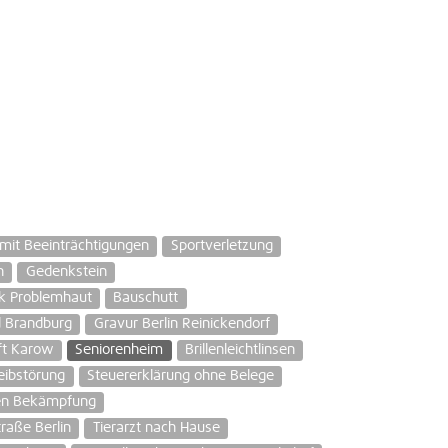
mit Beeinträchtigungen
Sportverletzung
n
Gedenkstein
k Problemhaut
Bauschutt
d Brandburg
Gravur Berlin Reinickendorf
ft Karow
Seniorenheim
Brillenleichtlinsen
eibstörung
Steuererklärung ohne Belege
en Bekämpfung
raße Berlin
Tierarzt nach Hause