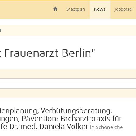
Stadtplan
News
Jobbörse
n
t Frauenarzt Berlin"
ienplanung, Verhütungsberatung,
gen, Pävention: Facharztpraxis für
fe Dr. med. Daniela Völker
in Schöneiche