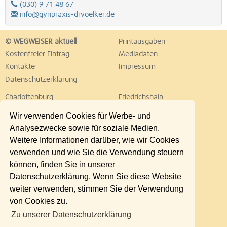
(030) 9 71 48 67
info@gynpraxis-drvoelker.de
© WEGWEISER aktuell
Printausgaben
Kostenfreier Eintrag
Mediadaten
Kontakte
Impressum
Datenschutzerklärung
Charlottenburg
Friedrichshain
Hellersdorf
Hohenschönhausen
Wir verwenden Cookies für Werbe- und
Köpenick
Kreuzberg
Analysezwecke sowie für soziale Medien.
Lichtenberg
Marzahn
Weitere Informationen darüber, wie wir Cookies
Mitte
Neukölln
verwenden und wie Sie die Verwendung steuern
Pankow
Prenzlauer Berg
können, finden Sie in unserer
Reinickendorf
Schöneberg
Datenschutzerklärung. Wenn Sie diese Website
Spandau
Steglitz
weiter verwenden, stimmen Sie der Verwendung
Tempelhof
Tiergarten
von Cookies zu.
Treptow
Umland Ost
Zu unserer Datenschutzerklärung
Wedding
Weißensee