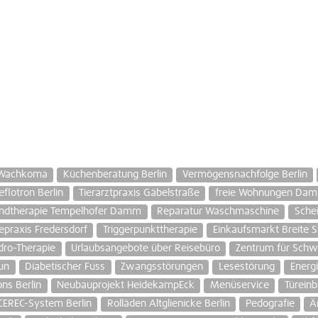
 Wachkoma
Küchenberatung Berlin
Vermögensnachfolge Berlin
flotron Berlin
Tierarztpraxis Gäbelstraße
freie Wohnungen Dam
ndtherapie Tempelhofer Damm
Reparatur Waschmaschine
Schei
epraxis Fredersdorf
Triggerpunkttherapie
Einkaufsmarkt Breite S
dro-Therapie
Urlaubsangebote über Reisebüro
Zentrum für Schw
un
Diabetischer Fuss
Zwangsstörungen
Lesestörung
Energ
ons Berlin
Neubauprojekt HeidekampEck
Menüservice
Türein
CEREC-System Berlin
Rolläden Altglienicke Berlin
Pedografie
Ä