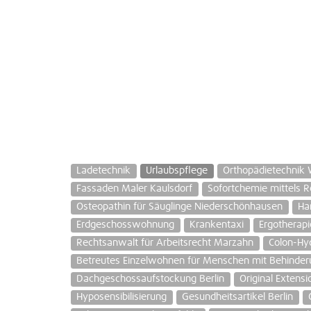
Ladetechnik
Urlaubspflege
Orthopädietechnik
Fassaden Maler Kaulsdorf
Sofortchemie mittels Re
Osteopathin für Säuglinge Niederschönhausen
Ha
Erdgeschosswohnung
Krankentaxi
Ergotherapi
Rechtsanwalt für Arbeitsrecht Marzahn
Colon-Hy
Betreutes Einzelwohnen für Menschen mit Behinder
Dachgeschossaufstockung Berlin
Original Extensi
Hyposensibilisierung
Gesundheitsartikel Berlin