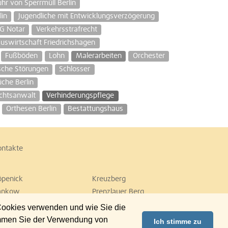
hr von Sperrmüll Berlin
lin
Jugendliche mit Entwicklungsverzögerung
G Notar
Verkehrsstrafrecht
uswirtschaft Friedrichshagen
Fußböden
Lohn
Malerarbeiten
Orchester
sche Störungen
Schlosser
che Berlin
chtsanwalt
Verhinderungspflege
Orthesen Berlin
Bestattungshaus
ontakte
öpenick
Kreuzberg
ankow
Prenzlauer Berg
empelhof
Tiergarten
 Cookies verwenden und wie Sie die
ilmersdorf
Zehlendorf
immen Sie der Verwendung von
Ich stimme zu