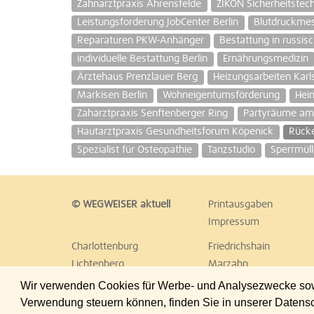
Zahnarztpraxis Ahrensfelde
ZIKON Sicherheitstec
Leistungsforderung JobCenter Berlin
Blutdruckmes
Reparaturen PKW-Anhänger
Bestattung in russis
individuelle Bestattung Berlin
Ernährungsmedizin
Ärztehaus Prenzlauer Berg
Heizungsarbeiten Karl
Markisen Berlin
Wohneigentumsförderung
Heim
Zaharztpraxis Senftenberger Ring
Partyräume am
Hautarztpraxis Gesundheitsforum Köpenick
Rück
Spezialist für Osteopathie
Tanzstudio
Sperrmül
© WEGWEISER aktuell
Printausgaben
Impressum
Charlottenburg
Friedrichshain
Lichtenberg
Marzahn
Reinickendorf
Schöneberg
Wir verwenden Cookies für Werbe- und Analysezwecke sowie
Treptow
Umland Ost
Verwendung steuern können, finden Sie in unserer Datens