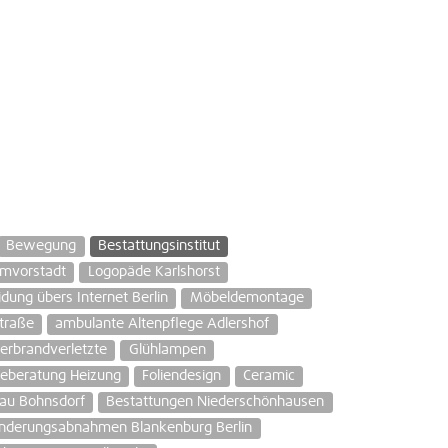
Bewegung
Bestattungsinstitut
mvorstadt
Logopäde Karlshorst
dung übers Internet Berlin
Möbeldemontage
traße
ambulante Altenpflege Adlershof
erbrandverletzte
Glühlampen
ieberatung Heizung
Foliendesign
Ceramic
bau Bohnsdorf
Bestattungen Niederschönhausen
nderungsabnahmen Blankenburg Berlin