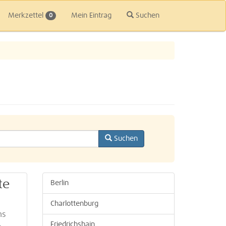
Merkzettel
Mein Eintrag
Suchen
0
Suchen
te
Berlin
Charlottenburg
ms
Friedrichshain