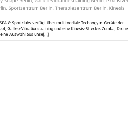
dy Shape Berlin, Galileo-Vibrationstraining Berlin, exklusive
rlin, Sportzentrum Berlin, Therapiezentrum Berlin, Kinesis-
 SPA & Sportclubs verfügt über multimediale Technogym-Geräte der
t, Galileo-Vibrationstraining und eine Kinesis-Strecke. Zumba, Drum
leine Auswahl aus unse[...]