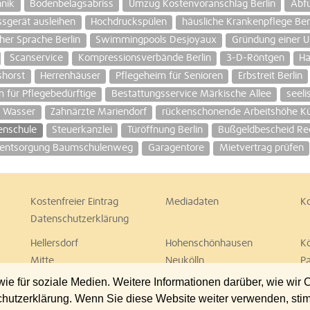
hnik
Bodenbelagsabriss
Umzug Kostenvoranschlag Berlin
Abfu
sgerät ausleihen
Hochdruckspülen
häusliche Krankenpflege Ber
cher Sprache Berlin
Swimmingpools Desjoyaux
Gründung einer U
Scanservice
Kompressionsverbände Berlin
3-D-Röntgen
Ha
shorst
Herrenhäuser
Pflegeheim für Senioren
Erbstreit Berlin
 für Pflegebedürftige
Bestattungsservice Märkische Allee
seeli
 Wasser
Zahnärzte Mariendorf
rückenschonende Arbeitshöhe Kü
enschule
Steuerkanzlei
Türöffnung Berlin
Bußgeldbescheid Re
lentsorgung Baumschulenweg
Garagentore
Mietvertrag prüfen
Kostenfreier Eintrag
Mediadaten
K
Datenschutzerklärung
Hellersdorf
Hohenschönhausen
K
Mitte
Neukölln
P
Spandau
Steglitz
T
 für soziale Medien. Weitere Informationen darüber, wie wir
Wedding
Weißensee
W
chutzerklärung. Wenn Sie diese Website weiter verwenden, st