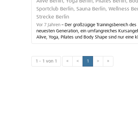
Alive Berlin, Yoga Berlin, Pilates Berlin, Bo
Sportclub Berlin, Sauna Berlin, Wellness Be
Strecke Berlin
Vor 7 Jahren
–
Der großzügige Trainingsbereich des
neuesten Generation, ein umfangreiches Kursangebo
Alive, Yoga, Pilates und Body Shape sind nur eine k
1 - 1 von 1
«
<
1
>
»